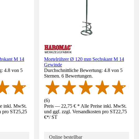
hskant M 14
Mortelrührer Ø 120 mm Sechskant M 14
Gewinde
: 4.8 von 5
Durchschnittliche Bewertung: 4.8 von 5
Sternen. 6 Bewertungen.
(
6
)
se inkl. MwSt.
Preis — 22,75 € * Alle Preise inkl. MwSt.
n pro ST
25,25
und ggf. zzgl. Versandkosten pro ST
22,75
€
*
/
ST
Online bestellbar