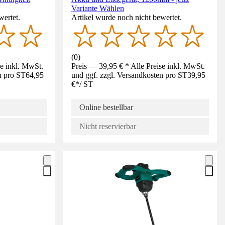
Variante Wählen
wertet.
Artikel wurde noch nicht bewertet.
(
0
)
se inkl. MwSt.
Preis — 39,95 € * Alle Preise inkl. MwSt.
n pro ST
64,95
und ggf. zzgl. Versandkosten pro ST
39,95
€
*
/
ST
Online bestellbar
Nicht reservierbar