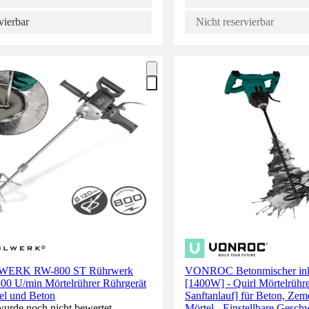
vierbar
Nicht reservierbar
ERK RW-800 ST Rührwerk
VONROC Betonmischer ink
00 U/min Mörtelrührer Rührgerät
[1400W] - Quirl Mörtelrühre
el und Beton
Sanftanlauf] für Beton, Zem
wurde noch nicht bewertet.
Mörtel - Einstellbare Gesch