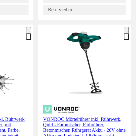
Reservierbar
l. Rührwerk
VONROC Mörtelrührer inkl. Rührwerk,
r [mit
Quirl - Farbmischer, Farbrührer,
ent, Farbe,
Betonmischer, Rührgerät Akku - 20V ohne
windigkeit
Akku und Ladegerät, 1200mm - jetzt