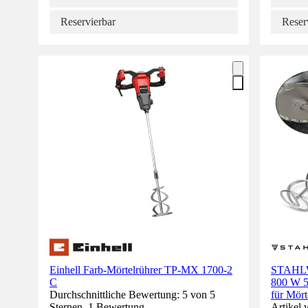
Reservierbar
Reser
Einhell Farb-Mörtelrührer TP-MX 1700-2
STAHLW
C
800 W 5
Durchschnittliche Bewertung: 5 von 5
für Mört
Sternen. 1 Bewertung.
Artikel 