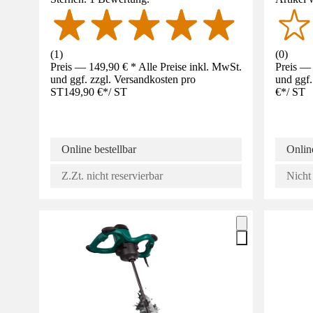
(
1
)
(
0
)
Preis — 149,90 € * Alle Preise inkl. MwSt.
Preis — 
und ggf. zzgl. Versandkosten pro
und ggf.
ST
149,90 €
*
/
ST
€
*
/
ST
Online bestellbar
Online
Z.Zt. nicht reservierbar
Nicht 