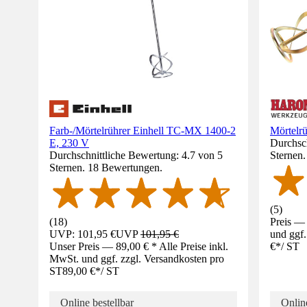
Farb-/Mörtelrührer Einhell TC-MX 1400-2
Mörtelr
E, 230 V
Durchsch
Durchschnittliche Bewertung: 4.7 von 5
Sternen
Sternen. 18 Bewertungen.
(
5
)
(
18
)
Preis — 
UVP: 101,95 €
UVP
101,95 €
und ggf.
Unser Preis — 89,00 € * Alle Preise inkl.
€
*
/
ST
MwSt. und ggf. zzgl. Versandkosten pro
ST
89,00 €
*
/
ST
Online bestellbar
Online