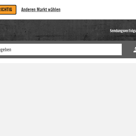
RICHTIG
Anderen Markt wählen
Sendungsverfolg