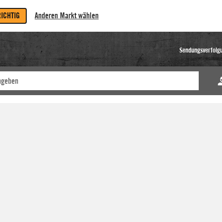
RICHTIG
Anderen Markt wählen
Sendungsverfolg