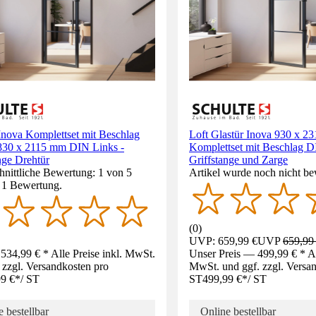
Inova Komplettset mit Beschlag
Loft Glastür Inova 930 x 23
l 830 x 2115 mm DIN Links -
Komplettset mit Beschlag D
nge Drehtür
Griffstange und Zarge
nittliche Bewertung: 1 von 5
Artikel wurde noch nicht be
. 1 Bewertung.
(
0
)
UVP: 659,99 €
UVP
659,99
534,99 € * Alle Preise inkl. MwSt.
Unser Preis — 499,99 € * All
 zzgl. Versandkosten pro
MwSt. und ggf. zzgl. Versa
9 €
*
/
ST
ST
499,99 €
*
/
ST
 bestellbar
Online bestellbar