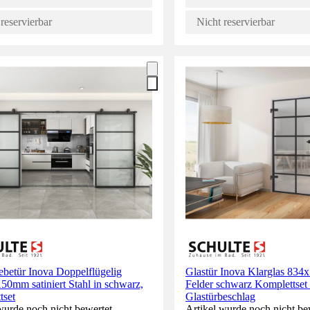
reservierbar
Nicht reservierbar
ebetür Inova Doppelflügelig
Glastür Inova Klarglas 83
0mm satiniert Stahl in schwarz,
Felder schwarz Komplettset 
tset
Glastürbeschlag
wurde noch nicht bewertet.
Artikel wurde noch nicht be