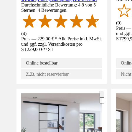
Durchschnittliche Bewertung: 4.8 von 5
Sternen. 4 Bewertungen.
(
0
)
Preis — 
(
4
)
und ggf.
Preis — 229,00 € * Alle Preise inkl. MwSt.
ST
799,9
und ggf. zzgl. Versandkosten pro
ST
229,00 €
*
/
ST
Online bestellbar
Online
Z.Zt. nicht reservierbar
Nicht 