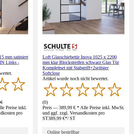
15 mm satiniert
Loft Glasschiebetür Inova 1025 x 2200
IN Links -
mm klar Blockstreifen schwarz Glas Tür
Komplettset mit Stabgriff+2seitiger
wertet.
Softclose
Artikel wurde noch nicht bewertet.
 €
(
0
)
e Preise inkl.
Preis — 389,99 € * Alle Preise inkl. MwSt.
ndkosten pro
und ggf. zzgl. Versandkosten pro
ST
389,99 €
*
/
ST
Online bestellbar