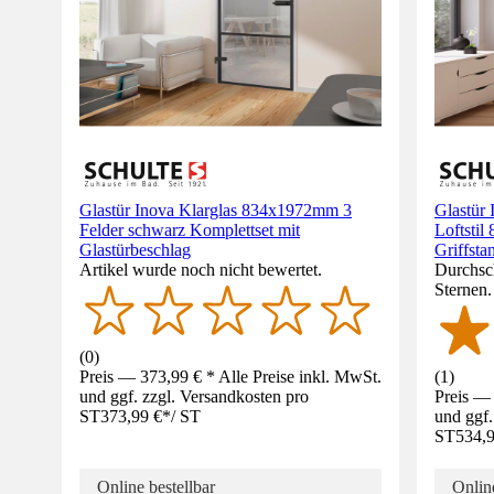
Glastür Inova Klarglas 834x1972mm 3
Glastür 
Felder schwarz Komplettset mit
Loftsti
Glastürbeschlag
Griffsta
Artikel wurde noch nicht bewertet.
Durchsch
Sternen
(
0
)
Preis — 373,99 € * Alle Preise inkl. MwSt.
(
1
)
und ggf. zzgl. Versandkosten pro
Preis — 
ST
373,99 €
*
/
ST
und ggf.
ST
534,9
Online bestellbar
Online