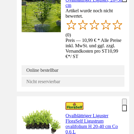
cm
Artikel wurde noch nicht
bewertet.
(
0
)
Preis — 10,99 € * Alle Preise
inkl. MwSt. und ggf. zzgl.
Versandkosten pro ST
10,99
€
*
/
ST
Online bestellbar
Nicht reservierbar
Ovalblättriger Liguster
FloraSelf Ligustrum
ovalifolium H 20-40 cm Co
0,6 L