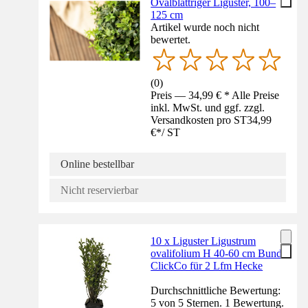
Ovalblättriger Liguster, 100–
125 cm
Artikel wurde noch nicht
bewertet.
(
0
)
Preis — 34,99 € * Alle Preise
inkl. MwSt. und ggf. zzgl.
Versandkosten pro ST
34,99
€
*
/
ST
Online bestellbar
Nicht reservierbar
10 x Liguster Ligustrum
ovalifolium H 40-60 cm Bund
ClickCo für 2 Lfm Hecke
Durchschnittliche Bewertung:
5 von 5 Sternen. 1 Bewertung.