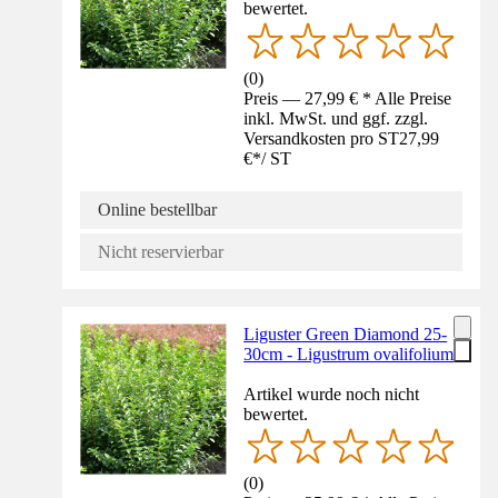
bewertet.
(
0
)
Preis — 27,99 € * Alle Preise
inkl. MwSt. und ggf. zzgl.
Versandkosten pro ST
27,99
€
*
/
ST
Online bestellbar
Nicht reservierbar
Liguster Green Diamond 25-
30cm - Ligustrum ovalifolium
Artikel wurde noch nicht
bewertet.
(
0
)