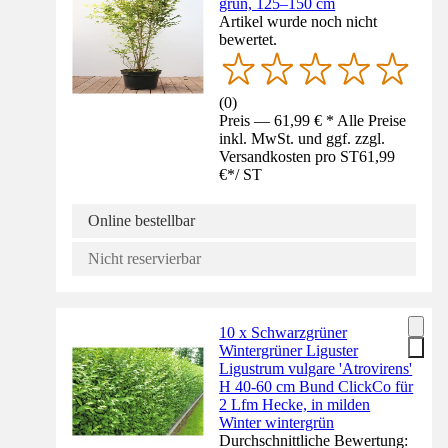
grün, 125–150 cm
Artikel wurde noch nicht
bewertet.
(
0
)
Preis — 61,99 € * Alle Preise
inkl. MwSt. und ggf. zzgl.
Versandkosten pro ST
61,99
€
*
/
ST
Online bestellbar
Nicht reservierbar
10 x Schwarzgrüner
Wintergrüner Liguster
Ligustrum vulgare 'Atrovirens'
H 40-60 cm Bund ClickCo für
2 Lfm Hecke, in milden
Winter wintergrün
Durchschnittliche Bewertung: