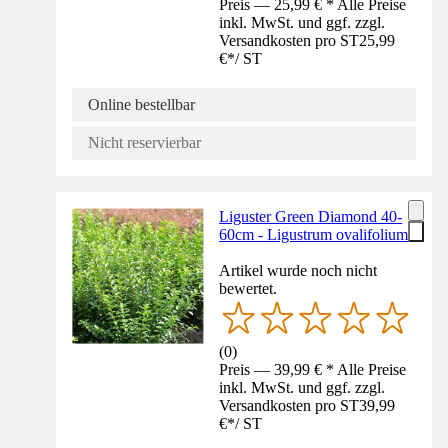
Preis — 25,99 € * Alle Preise
inkl. MwSt. und ggf. zzgl.
Versandkosten pro ST
25,99
€
*
/
ST
Online bestellbar
Nicht reservierbar
Liguster Green Diamond 40-
60cm - Ligustrum ovalifolium
Artikel wurde noch nicht
bewertet.
(
0
)
Preis — 39,99 € * Alle Preise
inkl. MwSt. und ggf. zzgl.
Versandkosten pro ST
39,99
€
*
/
ST