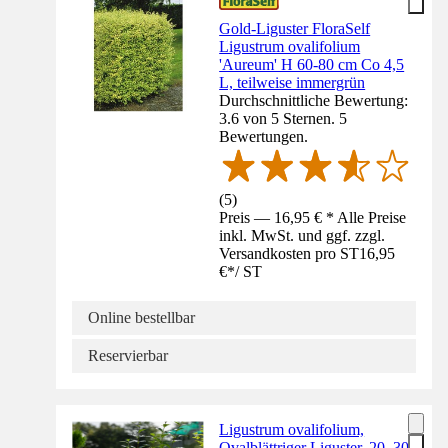
Gold-Liguster FloraSelf
Ligustrum ovalifolium
'Aureum' H 60-80 cm Co 4,5
L, teilweise immergrün
Durchschnittliche Bewertung:
3.6 von 5 Sternen. 5
Bewertungen.
(
5
)
Preis — 16,95 € * Alle Preise
inkl. MwSt. und ggf. zzgl.
Versandkosten pro ST
16,95
€
*
/
ST
Online bestellbar
Reservierbar
Ligustrum ovalifolium,
Ovalblättriger Liguster, 20–30