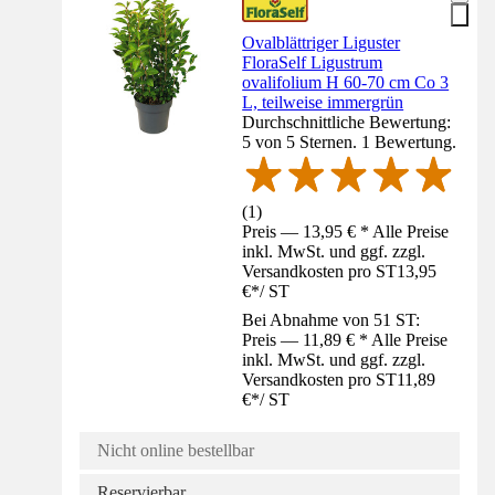
Ovalblättriger Liguster
FloraSelf Ligustrum
ovalifolium H 60-70 cm Co 3
L, teilweise immergrün
Durchschnittliche Bewertung:
5 von 5 Sternen. 1 Bewertung.
(
1
)
Preis — 13,95 € * Alle Preise
inkl. MwSt. und ggf. zzgl.
Versandkosten pro ST
13,95
€
*
/
ST
Bei Abnahme von 51 ST:
Preis — 11,89 € * Alle Preise
inkl. MwSt. und ggf. zzgl.
Versandkosten pro ST
11,89
€
*
/
ST
Nicht online bestellbar
Reservierbar