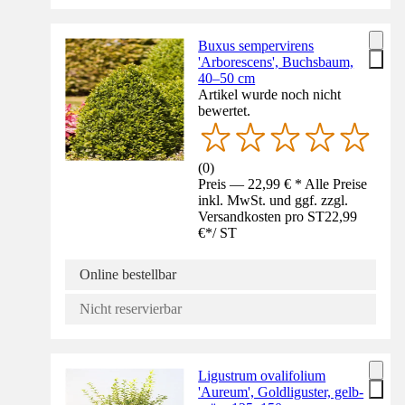
Buxus sempervirens
'Arborescens', Buchsbaum,
40–50 cm
Artikel wurde noch nicht
bewertet.
(
0
)
Preis — 22,99 € * Alle Preise
inkl. MwSt. und ggf. zzgl.
Versandkosten pro ST
22,99
€
*
/
ST
Online bestellbar
Nicht reservierbar
Ligustrum ovalifolium
'Aureum', Goldliguster, gelb-