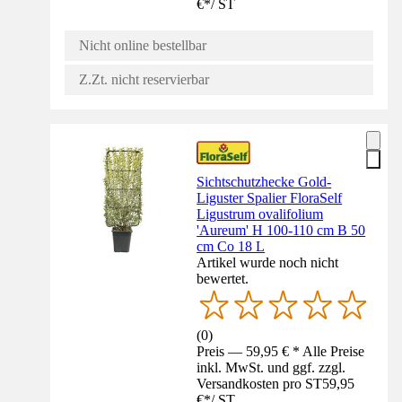
€
*
/
ST
Nicht online bestellbar
Z.Zt. nicht reservierbar
Sichtschutzhecke Gold-
Liguster Spalier FloraSelf
Ligustrum ovalifolium
'Aureum' H 100-110 cm B 50
cm Co 18 L
Artikel wurde noch nicht
bewertet.
(
0
)
Preis — 59,95 € * Alle Preise
inkl. MwSt. und ggf. zzgl.
Versandkosten pro ST
59,95
€
*
/
ST