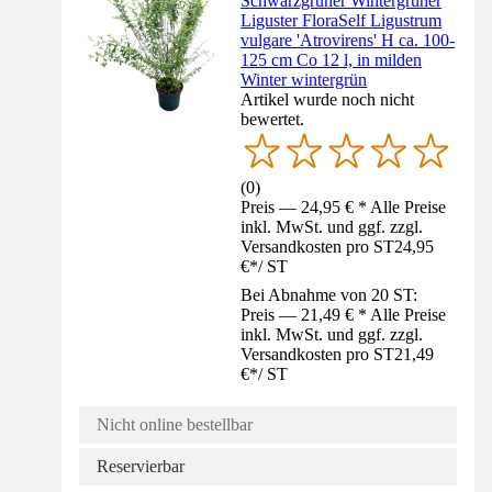
Schwarzgrüner Wintergrüner
Liguster FloraSelf Ligustrum
vulgare 'Atrovirens' H ca. 100-
125 cm Co 12 l, in milden
Winter wintergrün
Artikel wurde noch nicht
bewertet.
(
0
)
Preis — 24,95 € * Alle Preise
inkl. MwSt. und ggf. zzgl.
Versandkosten pro ST
24,95
€
*
/
ST
Bei Abnahme von 20 ST:
Preis — 21,49 € * Alle Preise
inkl. MwSt. und ggf. zzgl.
Versandkosten pro ST
21,49
€
*
/
ST
Nicht online bestellbar
Reservierbar