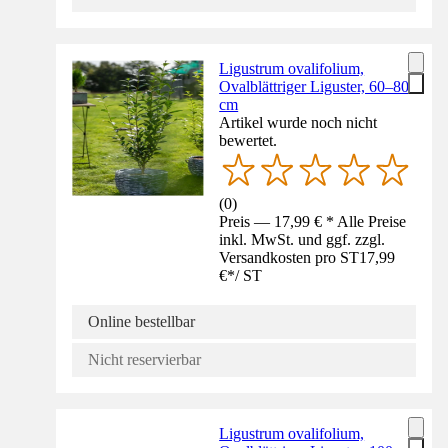
Ligustrum ovalifolium,
Ovalblättriger Liguster, 60–80
cm
Artikel wurde noch nicht
bewertet.
(
0
)
Preis — 17,99 € * Alle Preise
inkl. MwSt. und ggf. zzgl.
Versandkosten pro ST
17,99
€
*
/
ST
Online bestellbar
Nicht reservierbar
Ligustrum ovalifolium,