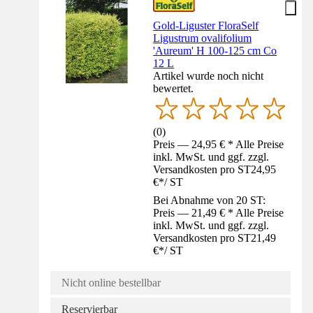
Gold-Liguster FloraSelf
Ligustrum ovalifolium
'Aureum' H 100-125 cm Co
12 L
Artikel wurde noch nicht
bewertet.
(
0
)
Preis — 24,95 € * Alle Preise
inkl. MwSt. und ggf. zzgl.
Versandkosten pro ST
24,95
€
*
/
ST
Bei Abnahme von 20 ST:
Preis — 21,49 € * Alle Preise
inkl. MwSt. und ggf. zzgl.
Versandkosten pro ST
21,49
€
*
/
ST
Nicht online bestellbar
Reservierbar