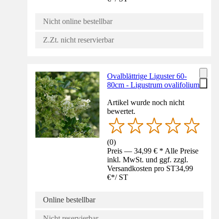
Nicht online bestellbar
Z.Zt. nicht reservierbar
Ovalblättrige Liguster 60-
80cm - Ligustrum ovalifolium
Artikel wurde noch nicht
bewertet.
(
0
)
Preis — 34,99 € * Alle Preise
inkl. MwSt. und ggf. zzgl.
Versandkosten pro ST
34,99
€
*
/
ST
Online bestellbar
Nicht reservierbar