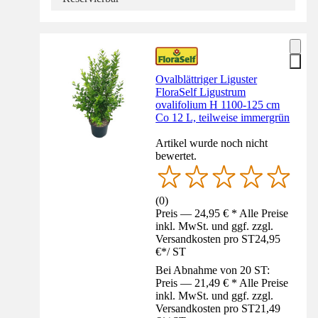
Ovalblättriger Liguster
FloraSelf Ligustrum
ovalifolium H 1100-125 cm
Co 12 L, teilweise immergrün
Artikel wurde noch nicht
bewertet.
(
0
)
Preis — 24,95 € * Alle Preise
inkl. MwSt. und ggf. zzgl.
Versandkosten pro ST
24,95
€
*
/
ST
Bei Abnahme von 20 ST:
Preis — 21,49 € * Alle Preise
inkl. MwSt. und ggf. zzgl.
Versandkosten pro ST
21,49