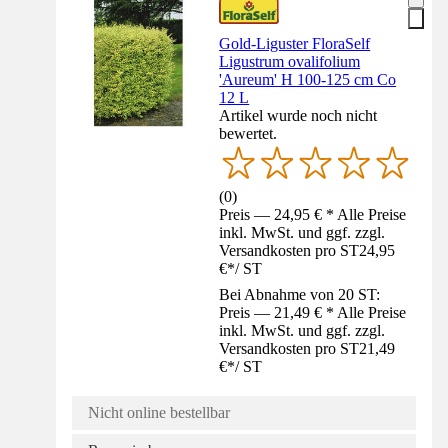
Gold-Liguster FloraSelf
Ligustrum ovalifolium
'Aureum' H 100-125 cm Co
12 L
Artikel wurde noch nicht
bewertet.
(
0
)
Preis — 24,95 € * Alle Preise
inkl. MwSt. und ggf. zzgl.
Versandkosten pro ST
24,95
€
*
/
ST
Bei Abnahme von 20 ST:
Preis — 21,49 € * Alle Preise
inkl. MwSt. und ggf. zzgl.
Versandkosten pro ST
21,49
€
*
/
ST
Nicht online bestellbar