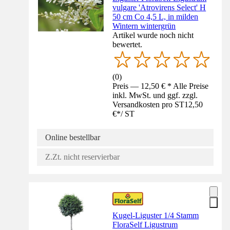
vulgare 'Atrovirens Select' H
50 cm Co 4,5 L, in milden
Wintern wintergrün
Artikel wurde noch nicht
bewertet.
(
0
)
Preis — 12,50 € * Alle Preise
inkl. MwSt. und ggf. zzgl.
Versandkosten pro ST
12,50
€
*
/
ST
Online bestellbar
Z.Zt. nicht reservierbar
Kugel-Liguster 1/4 Stamm
FloraSelf Ligustrum