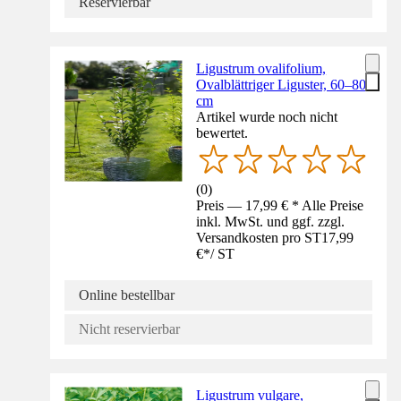
Reservierbar
Ligustrum ovalifolium,
Ovalblättriger Liguster, 60–80
cm
Artikel wurde noch nicht
bewertet.
(
0
)
Preis — 17,99 € * Alle Preise
inkl. MwSt. und ggf. zzgl.
Versandkosten pro ST
17,99
€
*
/
ST
Online bestellbar
Nicht reservierbar
Ligustrum vulgare,