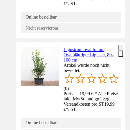
€
*
/
ST
Online bestellbar
Nicht reservierbar
Ligustrum ovalifolium,
Ovalblättriger Liguster, 80–
100 cm
Artikel wurde noch nicht
bewertet.
(
0
)
Preis — 19,99 € * Alle Preise
inkl. MwSt. und ggf. zzgl.
Versandkosten pro ST
19,99
€
*
/
ST
Online bestellbar