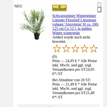
NEU
Schwarzgrüner Wintergrüner
Liguster FloraSelf Ligustrum
vulgare 'Atrovirens' H ca. 100-
125 cm Co 12 l, in milden
Winter wintergrün
Artikel wurde noch nicht
bewertet.
(
0
)
Preis — 24,95 € * Alle Preise
inkl. MwSt. und ggf. zzgl.
Versandkosten pro ST
24,95
€
*
/
ST
Bei Abnahme von 20 ST:
Preis — 21,49 € * Alle Preise
inkl. MwSt. und ggf. zzgl.
Versandkosten pro ST
21,49
€
*
/
ST