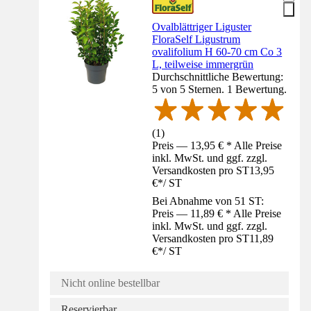
Ovalblättriger Liguster
FloraSelf Ligustrum
ovalifolium H 60-70 cm Co 3
L, teilweise immergrün
Durchschnittliche Bewertung:
5 von 5 Sternen. 1 Bewertung.
(
1
)
Preis — 13,95 € * Alle Preise
inkl. MwSt. und ggf. zzgl.
Versandkosten pro ST
13,95
€
*
/
ST
Bei Abnahme von 51 ST:
Preis — 11,89 € * Alle Preise
inkl. MwSt. und ggf. zzgl.
Versandkosten pro ST
11,89
€
*
/
ST
Nicht online bestellbar
Reservierbar