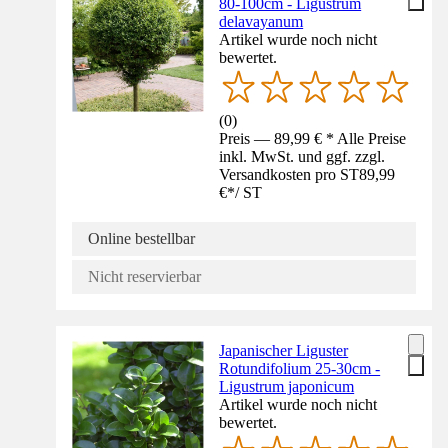
80-100cm - Ligustrum
delavayanum
Artikel wurde noch nicht
bewertet.
(
0
)
Preis — 89,99 € * Alle Preise
inkl. MwSt. und ggf. zzgl.
Versandkosten pro ST
89,99
€
*
/
ST
Online bestellbar
Nicht reservierbar
Japanischer Liguster
Rotundifolium 25-30cm -
Ligustrum japonicum
Artikel wurde noch nicht
bewertet.