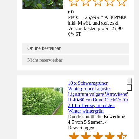
(
0
)
Preis — 25,99 € * Alle Preise
inkl. MwSt. und ggf. zzgl.
Versandkosten pro ST
25,99
€
*
/
ST
Online bestellbar
Nicht reservierbar
10 x Schwarzgrüner
Wintergrüner Liguster
Ligustrum vulgare 'Atrovirens'
H 40-60 cm Bund ClickCo für
2 Lfm Hecke, in milden
Winter wintergrün
Durchschnittliche Bewertung:
4.5 von 5 Sternen. 4
Bewertungen.