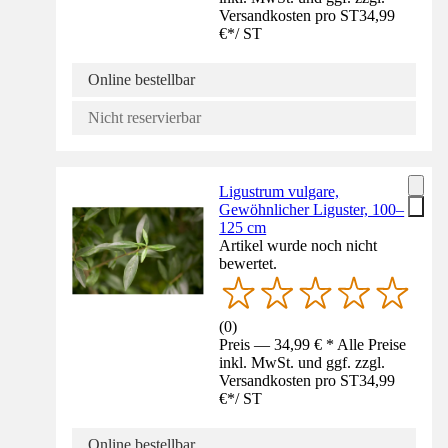
Versandkosten pro ST
34,99
€
*
/
ST
Online bestellbar
Nicht reservierbar
Ligustrum vulgare,
Gewöhnlicher Liguster, 100–
125 cm
Artikel wurde noch nicht
bewertet.
(
0
)
Preis — 34,99 € * Alle Preise
inkl. MwSt. und ggf. zzgl.
Versandkosten pro ST
34,99
€
*
/
ST
Online bestellbar