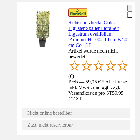
Sichtschutzhecke Gold-
Liguster Spalier FloraSelf
Ligustrum ovalifolium
'Aureum' H 100-110 cm B 50
cm Co 18 L
Artikel wurde noch nicht
bewertet.
(
0
)
Preis — 59,95 € * Alle Preise
inkl. MwSt. und ggf. zzgl.
Versandkosten pro ST
59,95
€
*
/
ST
Nicht online bestellbar
Z.Zt. nicht reservierbar