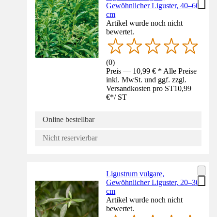
Gewöhnlicher Liguster, 40–60
cm
Artikel wurde noch nicht
bewertet.
(
0
)
Preis — 10,99 € * Alle Preise
inkl. MwSt. und ggf. zzgl.
Versandkosten pro ST
10,99
€
*
/
ST
Online bestellbar
Nicht reservierbar
Ligustrum vulgare,
Gewöhnlicher Liguster, 20–30
cm
Artikel wurde noch nicht
bewertet.