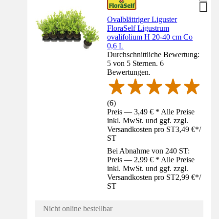
Ovalblättriger Liguster
FloraSelf Ligustrum
ovalifolium H 20-40 cm Co
0,6 L
Durchschnittliche Bewertung:
5 von 5 Sternen. 6
Bewertungen.
(
6
)
Preis — 3,49 € * Alle Preise
inkl. MwSt. und ggf. zzgl.
Versandkosten pro ST
3,49 €
*
/
ST
Bei Abnahme von 240 ST:
Preis — 2,99 € * Alle Preise
inkl. MwSt. und ggf. zzgl.
Versandkosten pro ST
2,99 €
*
/
ST
Nicht online bestellbar