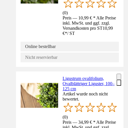
(
0
)
Preis — 10,99 € * Alle Preise
inkl. MwSt. und ggf. zzgl.
Versandkosten pro ST
10,99
€
*
/
ST
Online bestellbar
Nicht reservierbar
Ligustrum ovalifolium,
Ovalblättriger Liguster, 100–
125 cm
Artikel wurde noch nicht
bewertet.
(
0
)
Preis — 34,99 € * Alle Preise
inkl. MwSt. und ggf. zzgl.