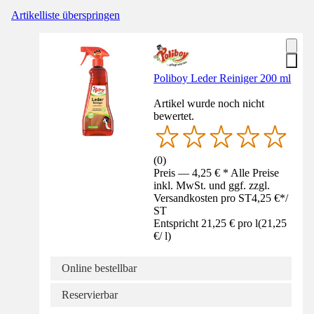
Artikelliste überspringen
Poliboy Leder Reiniger 200 ml
Artikel wurde noch nicht
bewertet.
(
0
)
Preis — 4,25 € * Alle Preise
inkl. MwSt. und ggf. zzgl.
Versandkosten pro ST
4,25 €
*
/
ST
Entspricht 21,25 € pro l
(
21,25
€
/
l
)
Online bestellbar
Reservierbar