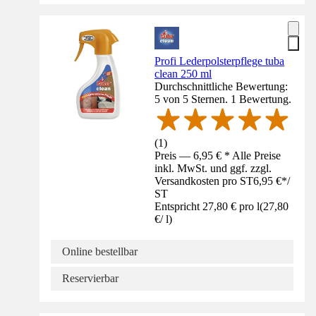
Profi Lederpolsterpflege tuba
clean 250 ml
Durchschnittliche Bewertung:
5 von 5 Sternen. 1 Bewertung.
(
1
)
Preis — 6,95 € * Alle Preise
inkl. MwSt. und ggf. zzgl.
Versandkosten pro ST
6,95 €
*
/
ST
Entspricht 27,80 € pro l
(
27,80
€
/
l
)
Online bestellbar
Reservierbar