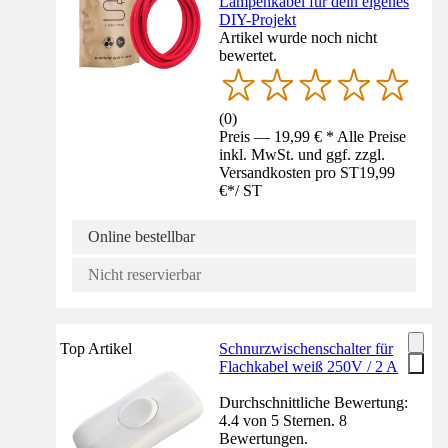
Lampenkabel für dein eigenes
DIY-Projekt
Artikel wurde noch nicht
bewertet.
(
0
)
Preis — 19,99 € * Alle Preise
inkl. MwSt. und ggf. zzgl.
Versandkosten pro ST
19,99
€
*
/
ST
Online bestellbar
Nicht reservierbar
Top Artikel
Schnurzwischenschalter für
Flachkabel weiß 250V / 2 A
Durchschnittliche Bewertung:
4.4 von 5 Sternen. 8
Bewertungen.