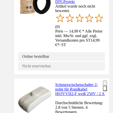
DIY-Projekt
Artikel wurde noch nicht
bewertet.
(
0
)
Preis — 14,99 € * Alle Preise
inkl. MwSt. und ggf. zzgl.
Versandkosten pro ST
14,99
€
*
/
ST
Online bestellbar
Nicht reservierbar
Schnurzwischenschalter 2-
polig für Rundkabel
H03VVH2-F weiß 250V / 2 A
Durchschnittliche Bewertung:
2.8 von 5 Sternen. 4
Bewertungen.