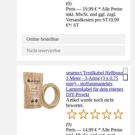
(
0
)
Preis — 19,99 € * Alle Preise
inkl. MwSt. und ggf. zzgl.
Versandkosten pro ST
19,99
€
*
/
ST
Online bestellbar
Nicht reservierbar
smartect Textilkabel Hellbraun
3 Meter - 3-Adrig (3 x 0.75
mm²) - stoffummanteltes
Lampenkabel für dein eigenes
DIY-Projekt
Artikel wurde noch nicht
bewertet.
(
0
)
Preis — 14,99 € * Alle Preise