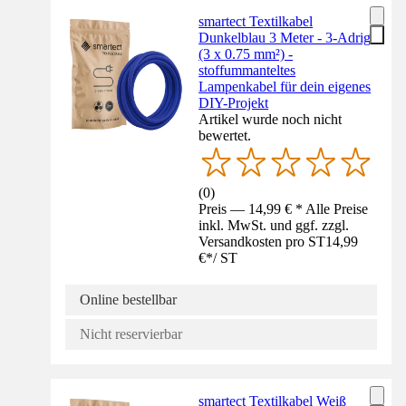
smartect Textilkabel
Dunkelblau 3 Meter - 3-Adrig
(3 x 0.75 mm²) -
stoffummanteltes
Lampenkabel für dein eigenes
DIY-Projekt
Artikel wurde noch nicht
bewertet.
(
0
)
Preis — 14,99 € * Alle Preise
inkl. MwSt. und ggf. zzgl.
Versandkosten pro ST
14,99
€
*
/
ST
Online bestellbar
Nicht reservierbar
smartect Textilkabel Weiß