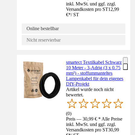
inkl. MwSt. und ggf. zzgl.
Versandkosten pro ST
12,99
€
*
/
ST
Online bestellbar
Nicht reservierbar
smartect Textilkabel Schwarz
10 Meter - 3-Adrig (3 x 0.75
mm²) - stoffummanteltes
Lampenkabel für dein eigenes
DIY-Projekt
Artikel wurde noch nicht
bewertet.
(
0
)
Preis — 30,99 € * Alle Preise
inkl. MwSt. und ggf. zzgl.
Versandkosten pro ST
30,99