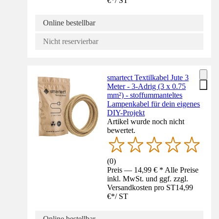
€
*
/
ST
Online bestellbar
Nicht reservierbar
smartect Textilkabel Jute 3
Meter - 3-Adrig (3 x 0.75
mm²) - stoffummanteltes
Lampenkabel für dein eigenes
DIY-Projekt
Artikel wurde noch nicht
bewertet.
(
0
)
Preis — 14,99 € * Alle Preise
inkl. MwSt. und ggf. zzgl.
Versandkosten pro ST
14,99
€
*
/
ST
Online bestellbar