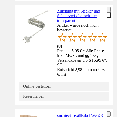
Zuleitung mit Stecker und
Schnurzwischenschalter
transparent
Artikel wurde noch nicht
bewertet.
(
0
)
Preis — 5,95 € * Alle Preise
inkl. MwSt. und ggf. zzgl.
Versandkosten pro ST
5,95 €
*
/
ST
Entspricht 2,98 € pro m
(
2,98
€
/
m
)
Online bestellbar
Reservierbar
smartect Textilkabel Weiß 3