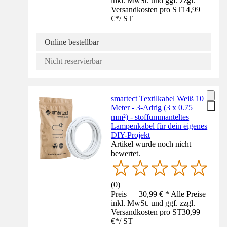
inkl. MwSt. und ggf. zzgl.
Versandkosten pro ST
14,99
€
*
/
ST
Online bestellbar
Nicht reservierbar
smartect Textilkabel Weiß 10
Meter - 3-Adrig (3 x 0.75
mm²) - stoffummanteltes
Lampenkabel für dein eigenes
DIY-Projekt
Artikel wurde noch nicht
bewertet.
(
0
)
Preis — 30,99 € * Alle Preise
inkl. MwSt. und ggf. zzgl.
Versandkosten pro ST
30,99
€
*
/
ST