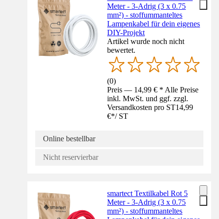
Meter - 3-Adrig (3 x 0.75
mm²) - stoffummanteltes
Lampenkabel für dein eigenes
DIY-Projekt
Artikel wurde noch nicht
bewertet.
(
0
)
Preis — 14,99 € * Alle Preise
inkl. MwSt. und ggf. zzgl.
Versandkosten pro ST
14,99
€
*
/
ST
Online bestellbar
Nicht reservierbar
smartect Textilkabel Rot 5
Meter - 3-Adrig (3 x 0.75
mm²) - stoffummanteltes