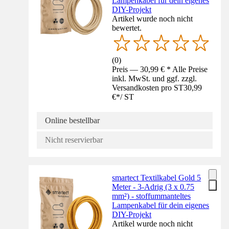
Lampenkabel für dein eigenes
DIY-Projekt
Artikel wurde noch nicht
bewertet.
(
0
)
Preis — 30,99 € * Alle Preise
inkl. MwSt. und ggf. zzgl.
Versandkosten pro ST
30,99
€
*
/
ST
Online bestellbar
Nicht reservierbar
smartect Textilkabel Gold 5
Meter - 3-Adrig (3 x 0.75
mm²) - stoffummanteltes
Lampenkabel für dein eigenes
DIY-Projekt
Artikel wurde noch nicht