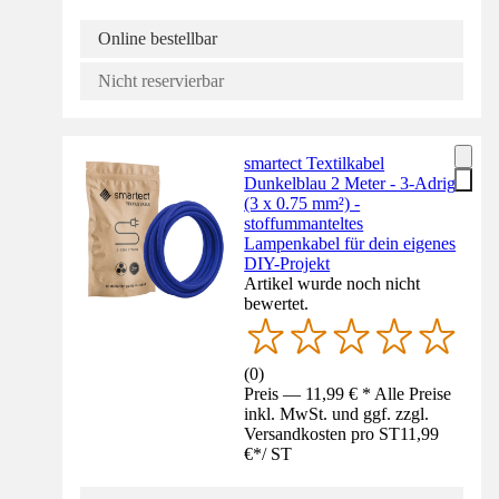
Online bestellbar
Nicht reservierbar
smartect Textilkabel
Dunkelblau 2 Meter - 3-Adrig
(3 x 0.75 mm²) -
stoffummanteltes
Lampenkabel für dein eigenes
DIY-Projekt
Artikel wurde noch nicht
bewertet.
(
0
)
Preis — 11,99 € * Alle Preise
inkl. MwSt. und ggf. zzgl.
Versandkosten pro ST
11,99
€
*
/
ST