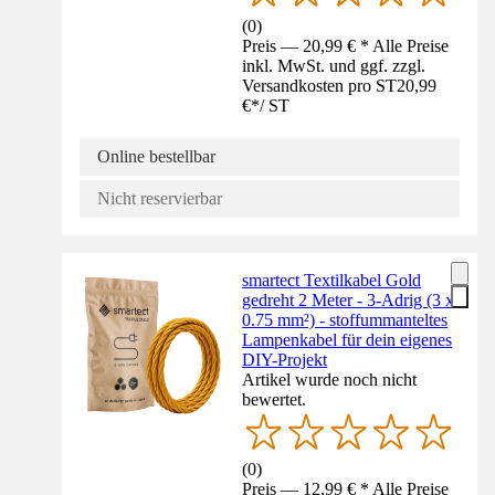
(
0
)
Preis — 20,99 € * Alle Preise
inkl. MwSt. und ggf. zzgl.
Versandkosten pro ST
20,99
€
*
/
ST
Online bestellbar
Nicht reservierbar
smartect Textilkabel Gold
gedreht 2 Meter - 3-Adrig (3 x
0.75 mm²) - stoffummanteltes
Lampenkabel für dein eigenes
DIY-Projekt
Artikel wurde noch nicht
bewertet.
(
0
)
Preis — 12,99 € * Alle Preise