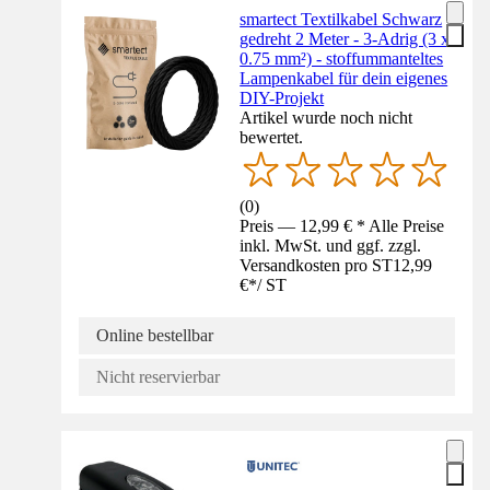
smartect Textilkabel Schwarz
gedreht 2 Meter - 3-Adrig (3 x
0.75 mm²) - stoffummanteltes
Lampenkabel für dein eigenes
DIY-Projekt
Artikel wurde noch nicht
bewertet.
(
0
)
Preis — 12,99 € * Alle Preise
inkl. MwSt. und ggf. zzgl.
Versandkosten pro ST
12,99
€
*
/
ST
Online bestellbar
Nicht reservierbar