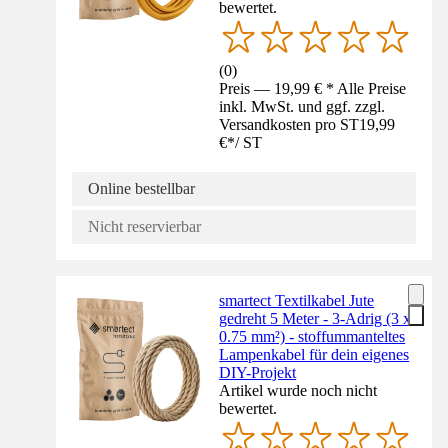
bewertet.
(
0
)
Preis — 19,99 € * Alle Preise
inkl. MwSt. und ggf. zzgl.
Versandkosten pro ST
19,99
€
*
/
ST
Online bestellbar
Nicht reservierbar
smartect Textilkabel Jute
gedreht 5 Meter - 3-Adrig (3 x
0.75 mm²) - stoffummanteltes
Lampenkabel für dein eigenes
DIY-Projekt
Artikel wurde noch nicht
bewertet.