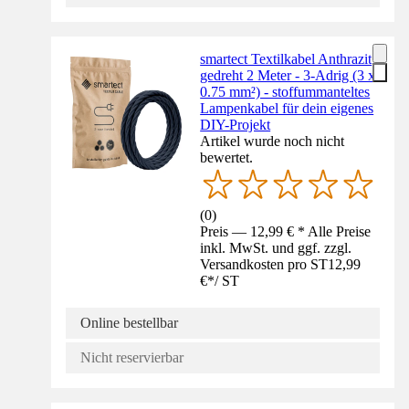
smartect Textilkabel Anthrazit
gedreht 2 Meter - 3-Adrig (3 x
0.75 mm²) - stoffummanteltes
Lampenkabel für dein eigenes
DIY-Projekt
Artikel wurde noch nicht
bewertet.
(
0
)
Preis — 12,99 € * Alle Preise
inkl. MwSt. und ggf. zzgl.
Versandkosten pro ST
12,99
€
*
/
ST
Online bestellbar
Nicht reservierbar