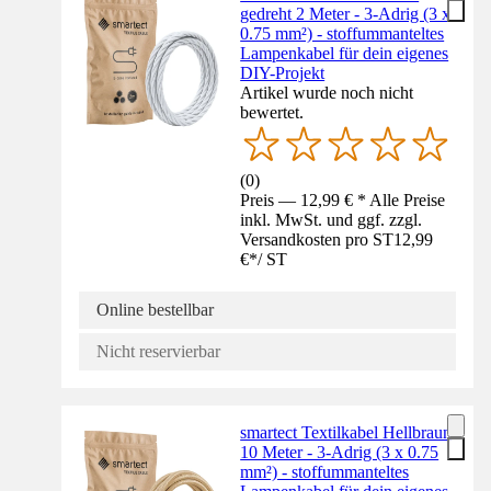
gedreht 2 Meter - 3-Adrig (3 x
0.75 mm²) - stoffummanteltes
Lampenkabel für dein eigenes
DIY-Projekt
Artikel wurde noch nicht
bewertet.
(
0
)
Preis — 12,99 € * Alle Preise
inkl. MwSt. und ggf. zzgl.
Versandkosten pro ST
12,99
€
*
/
ST
Online bestellbar
Nicht reservierbar
smartect Textilkabel Hellbraun
10 Meter - 3-Adrig (3 x 0.75
mm²) - stoffummanteltes