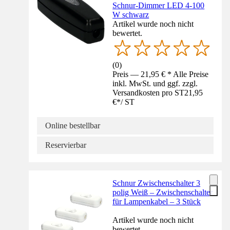
Schnur-Dimmer LED 4-100
W schwarz
Artikel wurde noch nicht
bewertet.
(
0
)
Preis — 21,95 € * Alle Preise
inkl. MwSt. und ggf. zzgl.
Versandkosten pro ST
21,95
€
*
/
ST
Online bestellbar
Reservierbar
Schnur Zwischenschalter 3
polig Weiß – Zwischenschalter
für Lampenkabel – 3 Stück
Artikel wurde noch nicht
bewertet.