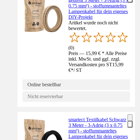
gedreht 3 Meter - 3-Adrig (3 x
0.75 mm²) - stoffummanteltes
Lampenkabel für dein eigenes
DIY-Projekt
Artikel wurde noch nicht
bewertet.
(
0
)
Preis — 15,99 € * Alle Preise
inkl. MwSt. und ggf. zzgl.
Versandkosten pro ST
15,99
€
*
/
ST
Online bestellbar
Nicht reservierbar
smartect Textilkabel Schwarz
3 Meter - 3-Adrig (3 x 0.75
mm²) - stoffummanteltes
Lampenkabel für dein eigenes