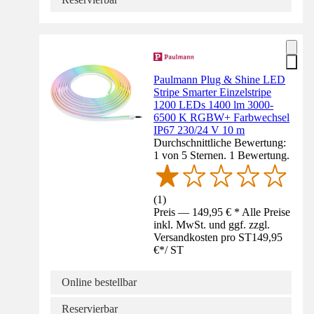
Paulmann Plug & Shine LED
Stripe Smarter Einzelstripe
1200 LEDs 1400 lm 3000-
6500 K RGBW+ Farbwechsel
IP67 230/24 V 10 m
Durchschnittliche Bewertung:
1 von 5 Sternen. 1 Bewertung.
(
1
)
Preis — 149,95 € * Alle Preise
inkl. MwSt. und ggf. zzgl.
Versandkosten pro ST
149,95
€
*
/
ST
Online bestellbar
Reservierbar