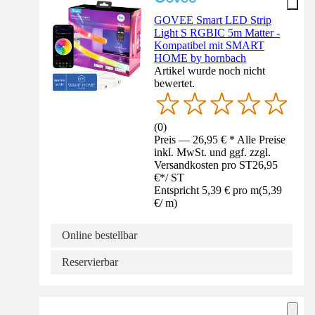
GOVEE Smart LED Strip
Light S RGBIC 5m Matter -
Kompatibel mit SMART
HOME by hornbach
Artikel wurde noch nicht
bewertet.
(
0
)
Preis — 26,95 € * Alle Preise
inkl. MwSt. und ggf. zzgl.
Versandkosten pro ST
26,95
€
*
/
ST
Entspricht 5,39 € pro m
(
5,39
€
/
m
)
Online bestellbar
Reservierbar