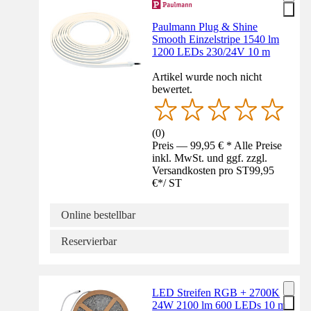
Paulmann Plug & Shine
Smooth Einzelstripe 1540 lm
1200 LEDs 230/24V 10 m
Artikel wurde noch nicht
bewertet.
(
0
)
Preis — 99,95 € * Alle Preise
inkl. MwSt. und ggf. zzgl.
Versandkosten pro ST
99,95
€
*
/
ST
Online bestellbar
Reservierbar
LED Streifen RGB + 2700K
24W 2100 lm 600 LEDs 10 m