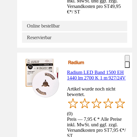
inkl. MwSt. und ggf. zzgl.
Versandkosten pro ST
49,95
€
*
/
ST
Online bestellbar
Reservierbar
Radium LED Band 1500 EH
1440 lm 2700 K 1 m 927/24V
Artikel wurde noch nicht
bewertet.
(
0
)
Preis — 7,95 € * Alle Preise
inkl. MwSt. und ggf. zzgl.
Versandkosten pro ST
7,95 €
*
/
ST