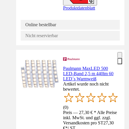
Produktdatenblatt
Online bestellbar
Nicht reservierbar
Paulmann MaxLED 500
LED-Band 2,5 m 440lm 60
LED´s Warmweiß
Artikel wurde noch nicht
bewertet.
(
0
)
Preis — 27,30 € * Alle Preise
inkl. MwSt. und ggf. zzgl.
Versandkosten pro ST
27,30
€
*
/
ST