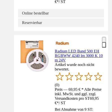
€
*
/
ST
Online bestellbar
Reservierbar
Radium LED Band 500 EH
RGBWW 4240 lm 3000 K 10
m 24V
Artikel wurde noch nicht
bewertet.
(
0
)
Preis — 69,95 € * Alle Preise
inkl. MwSt. und ggf. zzgl.
Versandkosten pro ST
69,95
€
*
/
ST
Bei Abnahme von 9 ST: