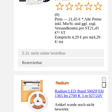
(
0
)
Preis — 21,45 € * Alle Preise
inkl. MwSt. und ggf. zzgl.
Versandkosten pro ST
21,45
€
*
/
ST
Entspricht 4,29 € pro m
(
4,29
€
/
m
)
Z.Zt. nicht online bestellbar
Reservierbar
Radium LED Band 500ZP EH
1365 lm 2700 K 3 m 927/24V
Artikel wurde noch nicht
bewertet.