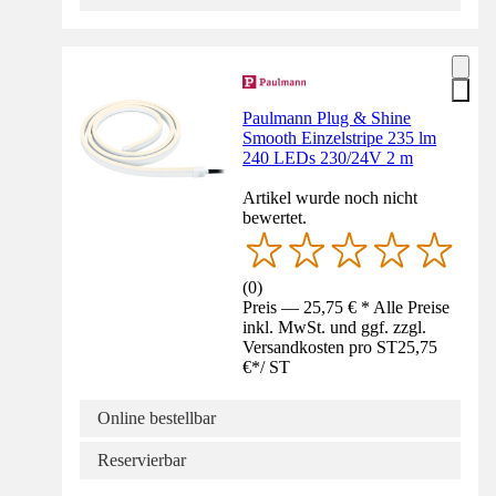
Paulmann Plug & Shine
Smooth Einzelstripe 235 lm
240 LEDs 230/24V 2 m
Artikel wurde noch nicht
bewertet.
(
0
)
Preis — 25,75 € * Alle Preise
inkl. MwSt. und ggf. zzgl.
Versandkosten pro ST
25,75
€
*
/
ST
Online bestellbar
Reservierbar