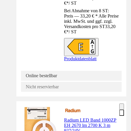
€
*
/
ST
Bei Abnahme von 8 ST:
Preis — 33,20 € * Alle Preise
inkl. MwSt. und ggf. zzgl.
Versandkosten pro ST
33,20
€
*
/
ST
Produktdatenblatt
Online bestellbar
Nicht reservierbar
Radium LED Band 1000ZP
EH 2670 lm 2700 K 3 m
927/24V