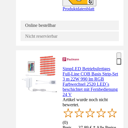
Produktdatenblatt
Online bestellbar
Nicht reservierbar
SimpLED Betriebsfertiges
Full-Line COB Basis Strip-Set
3 m 22W 990 lm RGB
Farbwechsel 2520 LED´s
beschichtet mit Fernbedienung
24 V
Artikel wurde noch nicht
bewertet.
(
0
)
Preis — 37,89 € * Alle Preise