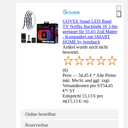
GOVEE Smart LED Band
TV Netflix Backlight 3S 3,6m
geeignet für 55-65 Zoll Matter
- Kompatibel mit SMART
HOME by hornbach
Artikel wurde noch nicht
bewertet.
(
0
)
Preis — 54,45 € * Alle Preise
inkl. MwSt. und ggf. zzgl.
Versandkosten pro ST
54,45
€
*
/
ST
Entspricht 15,13 € pro
m
(
15,13 €
/
m
)
Online bestellbar
Reservierbar