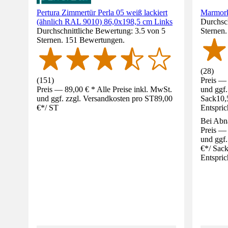
Pertura Zimmertür Perla 05 weiß lackiert
Marmork
(ähnlich RAL 9010) 86,0x198,5 cm Links
Durchsch
Durchschnittliche Bewertung: 3.5 von 5
Sternen
Sternen. 151 Bewertungen.
(
28
)
(
151
)
Preis — 
Preis — 89,00 € * Alle Preise inkl. MwSt.
und ggf.
und ggf. zzgl. Versandkosten pro ST
89,00
Sack
10,
€
*
/
ST
Entspric
Bei Abn
Preis — 
und ggf.
€
*
/
Sac
Entspric