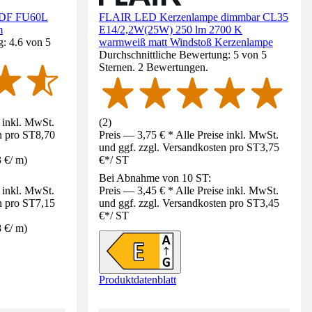
MDF FU60L
FLAIR LED Kerzenlampe dimmbar CL35
m
E14/2,2W(25W) 250 lm 2700 K
: 4.6 von 5
warmweiß matt Windstoß Kerzenlampe
Durchschnittliche Bewertung: 5 von 5
Sternen. 2 Bewertungen.
e inkl. MwSt.
(
2
)
n pro ST
8,70
Preis — 3,75 € * Alle Preise inkl. MwSt.
und ggf. zzgl. Versandkosten pro ST
3,75
3 €
/
m
)
€
*
/
ST
Bei Abnahme von 10 ST:
e inkl. MwSt.
Preis — 3,45 € * Alle Preise inkl. MwSt.
n pro ST
7,15
und ggf. zzgl. Versandkosten pro ST
3,45
€
*
/
ST
8 €
/
m
)
Produktdatenblatt