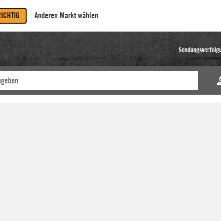
RICHTIG
Anderen Markt wählen
Sendungsverfolg