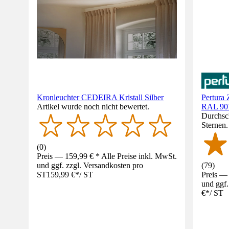
Kronleuchter CEDEIRA Kristall Silber
Pertura 
Artikel wurde noch nicht bewertet.
RAL 901
Durchsch
Sternen
(
0
)
Preis — 159,99 € * Alle Preise inkl. MwSt.
und ggf. zzgl. Versandkosten pro
(
79
)
ST
159,99 €
*
/
ST
Preis — 
und ggf.
€
*
/
ST