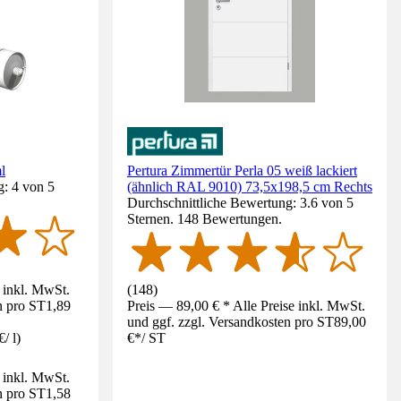
l
Pertura Zimmertür Perla 05 weiß lackiert
g: 4 von 5
(ähnlich RAL 9010) 73,5x198,5 cm Rechts
Durchschnittliche Bewertung: 3.6 von 5
Sternen. 148 Bewertungen.
e inkl. MwSt.
(
148
)
n pro ST
1,89
Preis — 89,00 € * Alle Preise inkl. MwSt.
und ggf. zzgl. Versandkosten pro ST
89,00
€
/
l
)
€
*
/
ST
e inkl. MwSt.
n pro ST
1,58