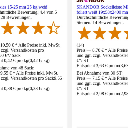
ies 15-25 mm 25 kg weiß
SKANDOR Sockelleiste 
nittliche Bewertung: 4.4 von 5
foliert weiß 19x58x2400 m
. 28 Bewertungen.
Durchschnittliche Bewertung
Sternen. 14 Bewertungen.
10,50 € * Alle Preise inkl. MwSt.
(
14
)
 zzgl. Versandkosten pro
Preis — 8,70 € * Alle Preis
50 €
*
/
Sack
und ggf. zzgl. Versandkoste
ht 0,42 € pro kg
(
0,42 €
/
kg
)
€
*
/
ST
Entspricht 3,63 € pro m
(
3,6
ahme von 48 Sack:
9,55 € * Alle Preise inkl. MwSt.
Bei Abnahme von 30 ST:
 zzgl. Versandkosten pro Sack
9,55
Preis — 7,15 € * Alle Preis
k
und ggf. zzgl. Versandkoste
ht 0,38 € pro kg
(
0,38 €
/
kg
)
€
*
/
ST
Entspricht 2,98 € pro m
(
2,9