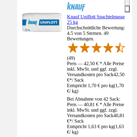
Knauf Uniflott Spachtelmasse
25 kg
Durchschnittliche Bewertung:
4.5 von 5 Sternen. 49
Bewertungen.
(
49
)
Preis — 42,50 € * Alle Preise
inkl. MwSt. und ggf. zzgl.
Versandkosten pro Sack
42,50
€
*
/
Sack
Entspricht 1,70 € pro kg
(
1,70
€
/
kg
)
Bei Abnahme von 42 Sack:
Preis — 40,81 € * Alle Preise
inkl. MwSt. und ggf. zzgl.
Versandkosten pro Sack
40,81
€
*
/
Sack
Entspricht 1,63 € pro kg
(
1,63
€
/
kg
)