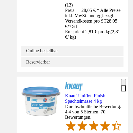
(
13
)
Preis — 28,05 € * Alle Preise
inkl. MwSt. und ggf. zzgl.
Versandkosten pro ST
28,05
€
*
/
ST
Entspricht 2,81 € pro kg
(
2,81
€
/
kg
)
Online bestellbar
Reservierbar
Knauf Uniflott Finish
Spachtelmasse 4 kg
Durchschnittliche Bewertung:
4.4 von 5 Sternen. 70
Bewertungen.