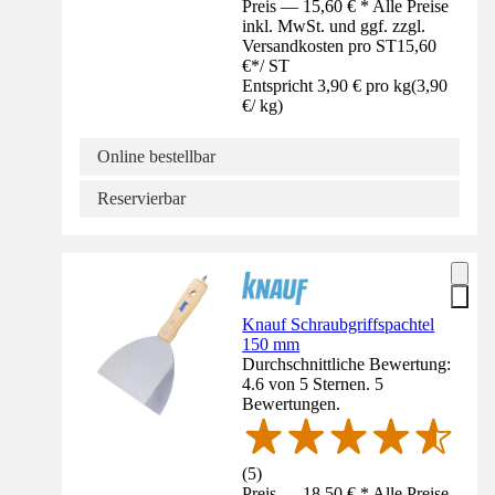
Preis — 15,60 € * Alle Preise
inkl. MwSt. und ggf. zzgl.
Versandkosten pro ST
15,60
€
*
/
ST
Entspricht 3,90 € pro kg
(
3,90
€
/
kg
)
Online bestellbar
Reservierbar
Knauf Schraubgriffspachtel
150 mm
Durchschnittliche Bewertung:
4.6 von 5 Sternen. 5
Bewertungen.
(
5
)
Preis — 18,50 € * Alle Preise