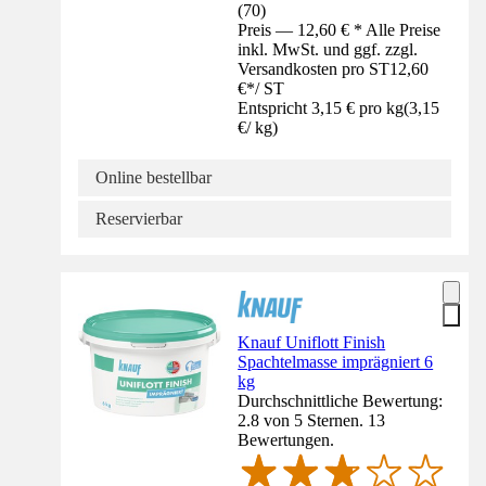
(
70
)
Preis — 12,60 € * Alle Preise
inkl. MwSt. und ggf. zzgl.
Versandkosten pro ST
12,60
€
*
/
ST
Entspricht 3,15 € pro kg
(
3,15
€
/
kg
)
Online bestellbar
Reservierbar
Knauf Uniflott Finish
Spachtelmasse imprägniert 6
kg
Durchschnittliche Bewertung:
2.8 von 5 Sternen. 13
Bewertungen.