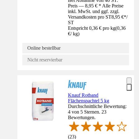
Bei Abnahme von 40 ST:
Preis — 8,95 € * Alle Preise
inkl. MwSt. und ggf. zzgl.
Versandkosten pro ST
8,95 €
*
/
ST
Entspricht 0,36 € pro kg
(
0,36
€
/
kg
)
Online bestellbar
Nicht reservierbar
Knauf Rotband
Flächenspachtel 5 kg
Durchschnittliche Bewertung:
4 von 5 Sternen. 23
Bewertungen.
(
23
)