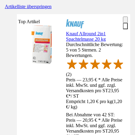
Artikelliste überspringen
Top Artikel
Knauf Allround 2in1
Spachtelmasse 20 kg
Durchschnittliche Bewertung:
5 von 5 Sternen. 2
Bewertungen.
(
2
)
Preis — 23,95 € * Alle Preise
inkl. MwSt. und ggf. zzgl.
Versandkosten pro ST
23,95
€
*
/
ST
Entspricht 1,20 € pro kg
(
1,20
€
/
kg
)
Bei Abnahme von 42 ST:
Preis — 20,95 € * Alle Preise
inkl. MwSt. und ggf. zzgl.
Versandkosten pro ST
20,95