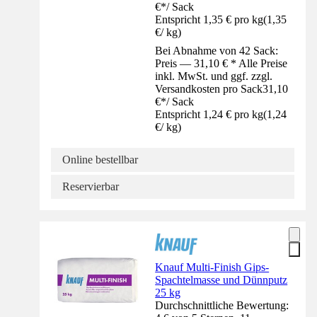
€
*
/
Sack
Entspricht 1,35 € pro kg
(
1,35
€
/
kg
)
Bei Abnahme von 42 Sack:
Preis — 31,10 € * Alle Preise
inkl. MwSt. und ggf. zzgl.
Versandkosten pro Sack
31,10
€
*
/
Sack
Entspricht 1,24 € pro kg
(
1,24
€
/
kg
)
Online bestellbar
Reservierbar
Knauf Multi-Finish Gips-
Spachtelmasse und Dünnputz
25 kg
Durchschnittliche Bewertung: