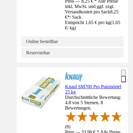
Preis — 8,25 € * Alle Preise
inkl. MwSt. und ggf. zzgl.
Versandkosten pro Sack
8,25
€
*
/
Sack
Entspricht 1,65 € pro kg
(
1,65
€
/
kg
)
Online bestellbar
Reservierbar
Knauf SM700 Pro Putzmörtel
25 kg
Durchschnittliche Bewertung:
4.8 von 5 Sternen. 8
Bewertungen.
(
8
)
Preis — 33,90 € * Alle Preise