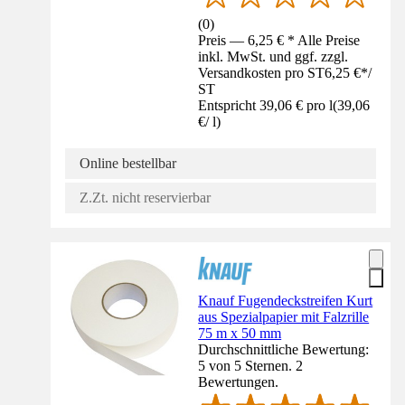
(
0
)
Preis — 6,25 € * Alle Preise
inkl. MwSt. und ggf. zzgl.
Versandkosten pro ST
6,25 €
*
/
ST
Entspricht 39,06 € pro l
(
39,06
€
/
l
)
Online bestellbar
Z.Zt. nicht reservierbar
Knauf Fugendeckstreifen Kurt
aus Spezialpapier mit Falzrille
75 m x 50 mm
Durchschnittliche Bewertung:
5 von 5 Sternen. 2
Bewertungen.