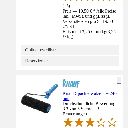
(
13
)
Preis — 19,50 € * Alle Preise
inkl. MwSt. und ggf. zzgl.
Versandkosten pro ST
19,50
€
*
/
ST
Entspricht 3,25 € pro kg
(
3,25
€
/
kg
)
Online bestellbar
Reservierbar
Knauf Spachtelwalze L = 240
mm
Durchschnittliche Bewertung:
3.3 von 5 Sternen. 3
Bewertungen.