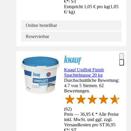
€
*
/
ST
Entspricht 1,05 € pro kg
(
1,05
€
/
kg
)
Online bestellbar
Reservierbar
Knauf Uniflott Finish
Spachtelmasse 20 kg
Durchschnittliche Bewertung:
4.7 von 5 Sternen. 62
Bewertungen.
(
62
)
Preis — 36,95 € * Alle Preise
inkl. MwSt. und ggf. zzgl.
Versandkosten pro ST
36,95
€
*
/
ST