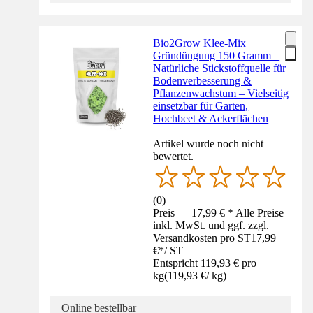
Bio2Grow Klee-Mix
Gründüngung 150 Gramm –
Natürliche Stickstoffquelle für
Bodenverbesserung &
Pflanzenwachstum – Vielseitig
einsetzbar für Garten,
Hochbeet & Ackerflächen
Artikel wurde noch nicht
bewertet.
(
0
)
Preis — 17,99 € * Alle Preise
inkl. MwSt. und ggf. zzgl.
Versandkosten pro ST
17,99
€
*
/
ST
Entspricht 119,93 € pro
kg
(
119,93 €
/
kg
)
Online bestellbar