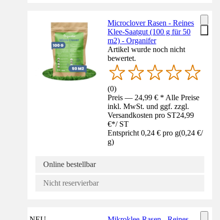
Microclover Rasen - Reines
Klee-Saatgut (100 g für 50
m2) - Organifer
Artikel wurde noch nicht
bewertet.
(
0
)
Preis — 24,99 € * Alle Preise
inkl. MwSt. und ggf. zzgl.
Versandkosten pro ST
24,99
€
*
/
ST
Entspricht 0,24 € pro g
(
0,24 €
/
g
)
Online bestellbar
Nicht reservierbar
NEU
Mikroklee-Rasen - Reines