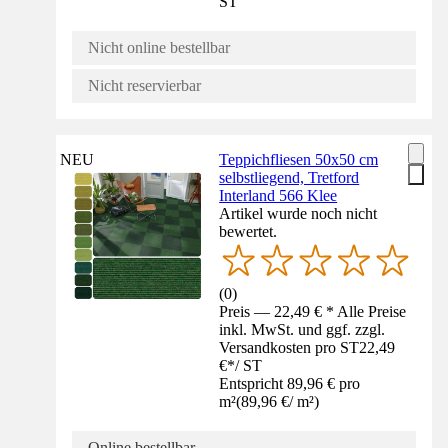
ST
Nicht online bestellbar
Nicht reservierbar
NEU
Teppichfliesen 50x50 cm
selbstliegend, Tretford
Interland 566 Klee
Artikel wurde noch nicht
bewertet.
(
0
)
Preis — 22,49 € * Alle Preise
inkl. MwSt. und ggf. zzgl.
Versandkosten pro ST
22,49
€
*
/
ST
Entspricht 89,96 € pro
m²
(
89,96 €
/
m²
)
Online bestellbar