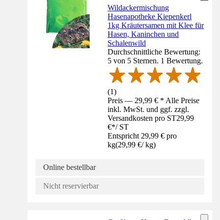
Wildackermischung
Hasenapotheke Kiepenkerl
1kg Kräutersamen mit Klee für
Hasen, Kaninchen und
Schalenwild
Durchschnittliche Bewertung:
5 von 5 Sternen. 1 Bewertung.
(
1
)
Preis — 29,99 € * Alle Preise
inkl. MwSt. und ggf. zzgl.
Versandkosten pro ST
29,99
€
*
/
ST
Entspricht 29,99 € pro
kg
(
29,99 €
/
kg
)
Online bestellbar
Nicht reservierbar