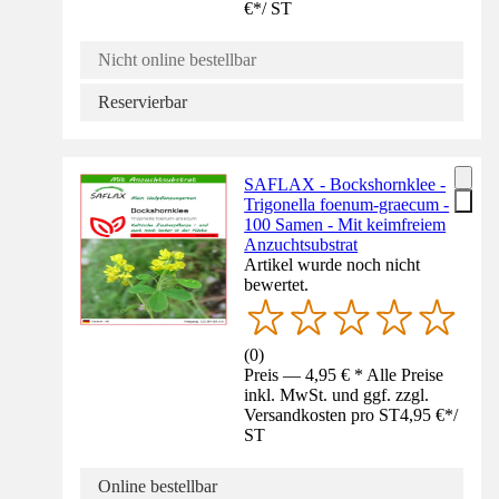
€
*
/
ST
Nicht online bestellbar
Reservierbar
SAFLAX - Bockshornklee -
Trigonella foenum-graecum -
100 Samen - Mit keimfreiem
Anzuchtsubstrat
Artikel wurde noch nicht
bewertet.
(
0
)
Preis — 4,95 € * Alle Preise
inkl. MwSt. und ggf. zzgl.
Versandkosten pro ST
4,95 €
*
/
ST
Online bestellbar