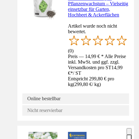
Pflanzenwachstum – Vielseitig
einsetzbar für Garten,
Hochbeet & Ackerflächen
Artikel wurde noch nicht
bewertet.
(
0
)
Preis — 14,99 € * Alle Preise
inkl. MwSt. und ggf. zzgl.
Versandkosten pro ST
14,99
€
*
/
ST
Entspricht 299,80 € pro
kg
(
299,80 €
/
kg
)
Online bestellbar
Nicht reservierbar