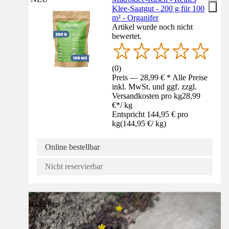
Klee-Saatgut - 200 g für 100
m² - Organifer
Artikel wurde noch nicht
bewertet.
(
0
)
Preis — 28,99 € * Alle Preise
inkl. MwSt. und ggf. zzgl.
Versandkosten pro kg
28,99
€
*
/
kg
Entspricht 144,95 € pro
kg
(
144,95 €
/
kg
)
Online bestellbar
Nicht reservierbar
Ratgeber