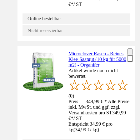
€
*
/
ST
Online bestellbar
Nicht reservierbar
Microclover Rasen - Reines
Klee-Saatgut (10 kg für 5000
m2) - Organifer
Artikel wurde noch nicht
bewertet.
(
0
)
Preis — 349,99 € * Alle Preise
inkl. MwSt. und ggf. zzgl.
Versandkosten pro ST
349,99
€
*
/
ST
Entspricht 34,99 € pro
kg
(
34,99 €
/
kg
)