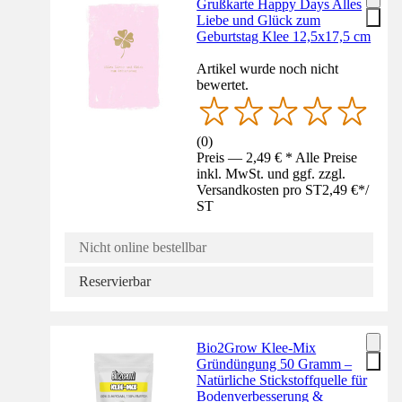
Grußkarte Happy Days Alles
Liebe und Glück zum
Geburtstag Klee 12,5x17,5 cm
Artikel wurde noch nicht
bewertet.
(
0
)
Preis — 2,49 € * Alle Preise
inkl. MwSt. und ggf. zzgl.
Versandkosten pro ST
2,49 €
*
/
ST
Nicht online bestellbar
Reservierbar
Bio2Grow Klee-Mix
Gründüngung 50 Gramm –
Natürliche Stickstoffquelle für
Bodenverbesserung &