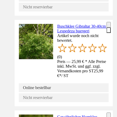
Nicht reservierbar
Buschklee Gibraltar 30-40cm -
Lespedeza buergeri
Artikel wurde noch nicht
bewertet.
(
0
)
Preis — 25,99 € * Alle Preise
inkl. MwSt. und ggf. zzgl.
Versandkosten pro ST
25,99
€
*
/
ST
Online bestellbar
Nicht reservierbar
Gewöhnlicher Hornklee -