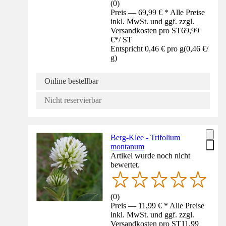
(
0
)
Preis — 69,99 € * Alle Preise
inkl. MwSt. und ggf. zzgl.
Versandkosten pro ST
69,99
€
*
/
ST
Entspricht 0,46 € pro g
(
0,46 €
/
g
)
Online bestellbar
Nicht reservierbar
Berg-Klee - Trifolium
montanum
Artikel wurde noch nicht
bewertet.
(
0
)
Preis — 11,99 € * Alle Preise
inkl. MwSt. und ggf. zzgl.
Versandkosten pro ST
11,99