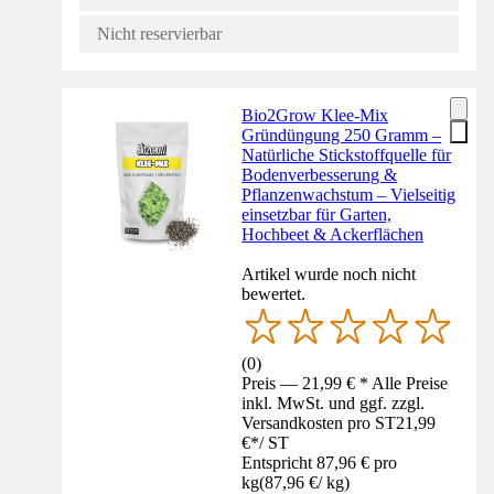
Nicht reservierbar
Bio2Grow Klee-Mix
Gründüngung 250 Gramm –
Natürliche Stickstoffquelle für
Bodenverbesserung &
Pflanzenwachstum – Vielseitig
einsetzbar für Garten,
Hochbeet & Ackerflächen
Artikel wurde noch nicht
bewertet.
(
0
)
Preis — 21,99 € * Alle Preise
inkl. MwSt. und ggf. zzgl.
Versandkosten pro ST
21,99
€
*
/
ST
Entspricht 87,96 € pro
kg
(
87,96 €
/
kg
)