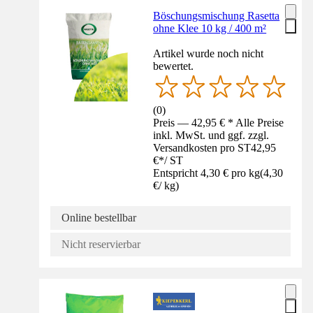
Böschungsmischung Rasetta
ohne Klee 10 kg / 400 m²
Artikel wurde noch nicht
bewertet.
(
0
)
Preis — 42,95 € * Alle Preise
inkl. MwSt. und ggf. zzgl.
Versandkosten pro ST
42,95
€
*
/
ST
Entspricht 4,30 € pro kg
(
4,30
€
/
kg
)
Online bestellbar
Nicht reservierbar