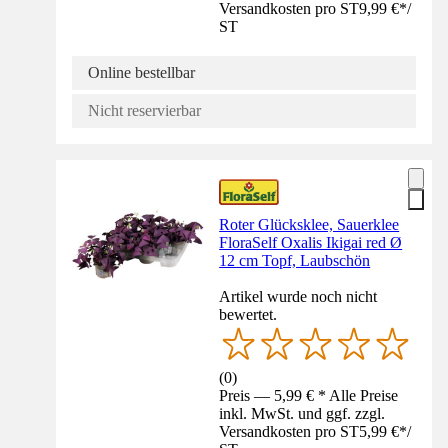
Versandkosten pro ST
9,99 €
*
/
ST
Online bestellbar
Nicht reservierbar
Roter Glücksklee, Sauerklee
FloraSelf Oxalis Ikigai red Ø
12 cm Topf, Laubschön
Artikel wurde noch nicht
bewertet.
(
0
)
Preis — 5,99 € * Alle Preise
inkl. MwSt. und ggf. zzgl.
Versandkosten pro ST
5,99 €
*
/