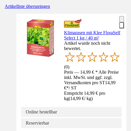
Artikelliste überspringen
Klimarasen mit Klee FloraSelf
Select 1 kg / 40 m²
Artikel wurde noch nicht
bewertet.
(
0
)
Preis — 14,99 € * Alle Preise
inkl. MwSt. und ggf. zzgl.
Versandkosten pro ST
14,99
€
*
/
ST
Entspricht 14,99 € pro
kg
(
14,99 €
/
kg
)
Online bestellbar
Reservierbar