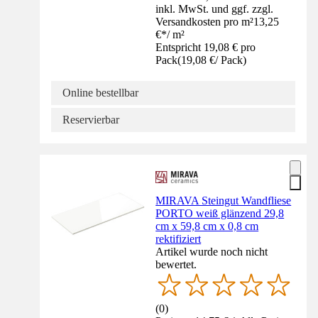
inkl. MwSt. und ggf. zzgl.
Versandkosten pro m²
13,25
€
*
/
m²
Entspricht 19,08 € pro
Pack
(
19,08 €
/
Pack
)
Online bestellbar
Reservierbar
MIRAVA Steingut Wandfliese
PORTO weiß glänzend 29,8
cm x 59,8 cm x 0,8 cm
rektifiziert
Artikel wurde noch nicht
bewertet.
(
0
)