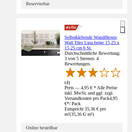
Reservierbar
Selbstklebende Wandfliesen
Wall Tiles Lina beige 15,25 x
15,25 cm 6 St.
Durchschnittliche Bewertung:
3 von 5 Sternen. 4
Bewertungen.
(
4
)
Preis — 4,95 € * Alle Preise
inkl. MwSt. und ggf. zzgl.
Versandkosten pro Pack
4,95
€
*
/
Pack
Entspricht 35,36 € pro
m²
(
35,36 €
/
m²
)
Online bestellbar