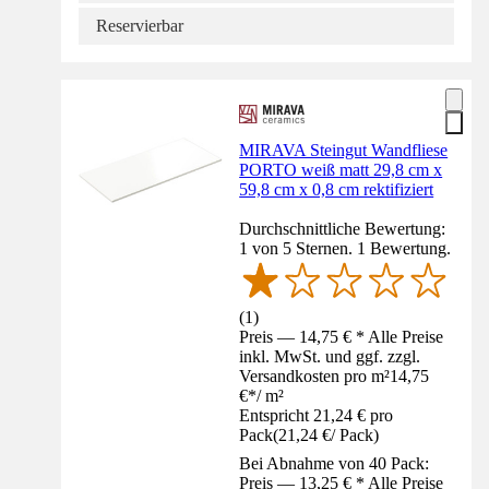
Reservierbar
MIRAVA Steingut Wandfliese
PORTO weiß matt 29,8 cm x
59,8 cm x 0,8 cm rektifiziert
Durchschnittliche Bewertung:
1 von 5 Sternen. 1 Bewertung.
(
1
)
Preis — 14,75 € * Alle Preise
inkl. MwSt. und ggf. zzgl.
Versandkosten pro m²
14,75
€
*
/
m²
Entspricht 21,24 € pro
Pack
(
21,24 €
/
Pack
)
Bei Abnahme von 40 Pack:
Preis — 13,25 € * Alle Preise