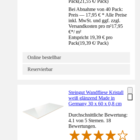
Pack
(
21,55 €
/
Pack
)
Bei Abnahme von 40 Pack:
Preis — 17,95 € * Alle Preise
inkl. MwSt. und ggf. zzgl.
Versandkosten pro m²
17,95
€
*
/
m²
Entspricht 19,39 € pro
Pack
(
19,39 €
/
Pack
)
Online bestellbar
Reservierbar
Steingut Wandfliese Kristall
weiß glänzend Made in
Germany 30 x 60 x 0,8 cm
Durchschnittliche Bewertung:
4.1 von 5 Sternen. 18
Bewertungen.