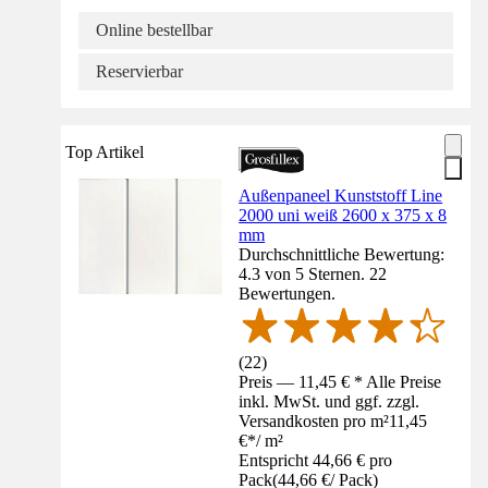
Online bestellbar
Reservierbar
Top Artikel
Außenpaneel Kunststoff Line
2000 uni weiß 2600 x 375 x 8
mm
Durchschnittliche Bewertung:
4.3 von 5 Sternen. 22
Bewertungen.
(
22
)
Preis — 11,45 € * Alle Preise
inkl. MwSt. und ggf. zzgl.
Versandkosten pro m²
11,45
€
*
/
m²
Entspricht 44,66 € pro
Pack
(
44,66 €
/
Pack
)