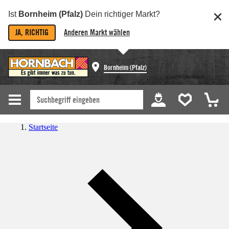
Ist
Bornheim (Pfalz)
Dein richtiger Markt?
JA, RICHTIG
Anderen Markt wählen
Bornheim (Pfalz)
Startseite