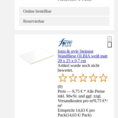
Online bestellbar
Reservierbar
form & style Steingut
Wandfliese OLBIA weiß matt
20 x 25 x 0,7 cm
Artikel wurde noch nicht
bewertet.
(
0
)
Preis — 9,75 € * Alle Preise
inkl. MwSt. und ggf. zzgl.
Versandkosten pro m²
9,75 €
*
/
m²
Entspricht 14,63 € pro
Pack
(
14,63 €
/
Pack
)