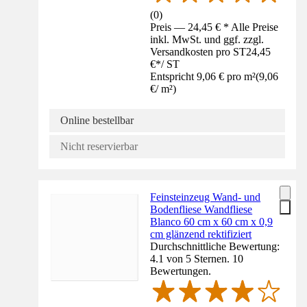
(
0
)
Preis — 24,45 € * Alle Preise
inkl. MwSt. und ggf. zzgl.
Versandkosten pro ST
24,45
€
*
/
ST
Entspricht 9,06 € pro m²
(
9,06
€
/
m²
)
Online bestellbar
Nicht reservierbar
Feinsteinzeug Wand- und
Bodenfliese Wandfliese
Blanco 60 cm x 60 cm x 0,9
cm glänzend rektifiziert
Durchschnittliche Bewertung:
4.1 von 5 Sternen. 10
Bewertungen.