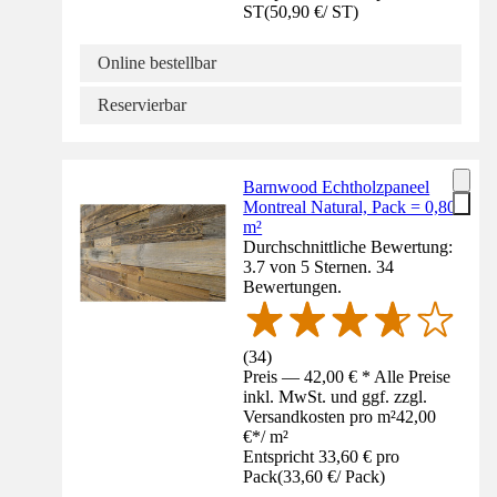
ST
(
50,90 €
/
ST
)
Online bestellbar
Reservierbar
Barnwood Echtholzpaneel
Montreal Natural, Pack = 0,80
m²
Durchschnittliche Bewertung:
3.7 von 5 Sternen. 34
Bewertungen.
(
34
)
Preis — 42,00 € * Alle Preise
inkl. MwSt. und ggf. zzgl.
Versandkosten pro m²
42,00
€
*
/
m²
Entspricht 33,60 € pro
Pack
(
33,60 €
/
Pack
)