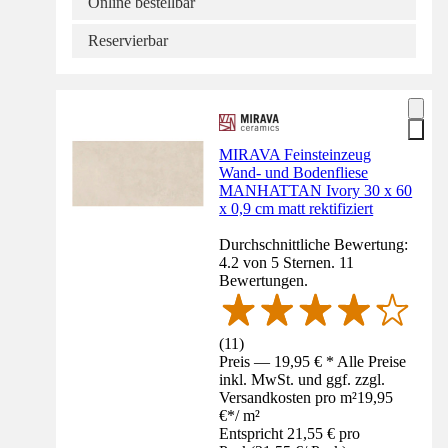
Online bestellbar
Reservierbar
MIRAVA Feinsteinzeug
Wand- und Bodenfliese
MANHATTAN Ivory 30 x 60
x 0,9 cm matt rektifiziert
Durchschnittliche Bewertung:
4.2 von 5 Sternen. 11
Bewertungen.
(
11
)
Preis — 19,95 € * Alle Preise
inkl. MwSt. und ggf. zzgl.
Versandkosten pro m²
19,95
€
*
/
m²
Entspricht 21,55 € pro