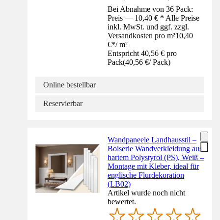
Bei Abnahme von 36 Pack:
Preis — 10,40 € * Alle Preise
inkl. MwSt. und ggf. zzgl.
Versandkosten pro m²
10,40
€
*
/
m²
Entspricht 40,56 € pro
Pack
(
40,56 €
/
Pack
)
Online bestellbar
Reservierbar
Wandpaneele Landhausstil –
Boiserie Wandverkleidung aus
hartem Polystyrol (PS), Weiß –
Montage mit Kleber, ideal für
englische Flurdekoration
(LB02)
Artikel wurde noch nicht
bewertet.