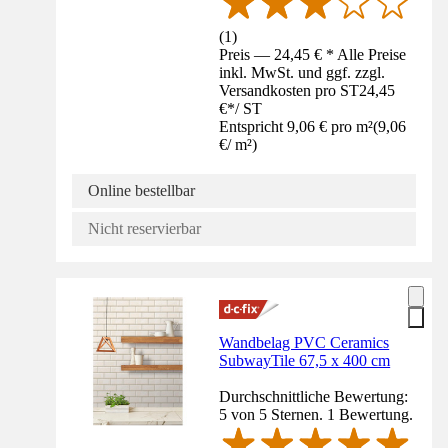
(
1
)
Preis — 24,45 € * Alle Preise
inkl. MwSt. und ggf. zzgl.
Versandkosten pro ST
24,45
€
*
/
ST
Entspricht 9,06 € pro m²
(
9,06
€
/
m²
)
Online bestellbar
Nicht reservierbar
Wandbelag PVC Ceramics
SubwayTile 67,5 x 400 cm
Durchschnittliche Bewertung:
5 von 5 Sternen. 1 Bewertung.