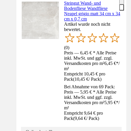
Steingut Wand- und
Bodenfliese Wandfliese
Neapel grigio matt 34 cm x 34
cm x 0,7 cm
Artikel wurde noch nicht
bewertet.
(
0
)
Preis — 6,45 € * Alle Preise
inkl. MwSt. und ggf. zzgl.
Versandkosten pro m²
6,45 €
*
/
m²
Entspricht 10,45 € pro
Pack
(
10,45 €
/
Pack
)
Bei Abnahme von 69 Pack:
Preis — 5,95 € * Alle Preise
inkl. MwSt. und ggf. zzgl.
Versandkosten pro m²
5,95 €
*
/
m²
Entspricht 9,64 € pro
Pack
(
9,64 €
/
Pack
)