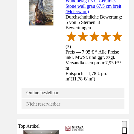
Wandbelag PVC Ceramics
Stone wall grau 67,5 cm breit
(Meterware)
Durchschnittliche Bewertung:
5 von 5 Sternen. 3
Bewertungen.
(
3
)
Preis — 7,95 € * Alle Preise
inkl. MwSt. und ggf. zzgl.
Versandkosten pro m
7,95 €
*
/
m
Entspricht 11,78 € pro
m²
(
11,78 €
/
m²
)
Online bestellbar
Nicht reservierbar
Top Artikel