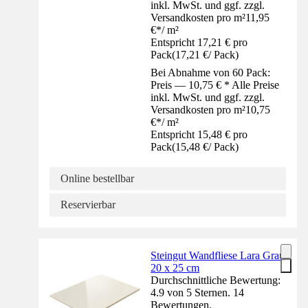
inkl. MwSt. und ggf. zzgl.
Versandkosten pro m²
11,95
€
*
/
m²
Entspricht 17,21 € pro
Pack
(
17,21 €
/
Pack
)
Bei Abnahme von 60 Pack:
Preis — 10,75 € * Alle Preise
inkl. MwSt. und ggf. zzgl.
Versandkosten pro m²
10,75
€
*
/
m²
Entspricht 15,48 € pro
Pack
(
15,48 €
/
Pack
)
Online bestellbar
Reservierbar
Steingut Wandfliese Lara Grau
20 x 25 cm
Durchschnittliche Bewertung:
4.9 von 5 Sternen. 14
Bewertungen.