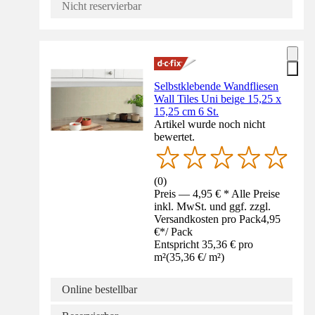
Nicht reservierbar
Selbstklebende Wandfliesen
Wall Tiles Uni beige 15,25 x
15,25 cm 6 St.
Artikel wurde noch nicht
bewertet.
(
0
)
Preis — 4,95 € * Alle Preise
inkl. MwSt. und ggf. zzgl.
Versandkosten pro Pack
4,95
€
*
/
Pack
Entspricht 35,36 € pro
m²
(
35,36 €
/
m²
)
Online bestellbar