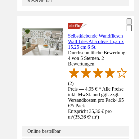
Reservierbar
Selbstklebende Wandfliesen
Wall Tiles Alia olive 15,25 x
15,25 cm 6 St.
Durchschnittliche Bewertung:
4 von 5 Sternen. 2
Bewertungen.
(
2
)
Preis — 4,95 € * Alle Preise
inkl. MwSt. und ggf. zzgl.
Versandkosten pro Pack
4,95
€
*
/
Pack
Entspricht 35,36 € pro
m²
(
35,36 €
/
m²
)
Online bestellbar