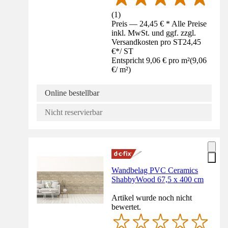
(
1
)
Preis — 24,45 € * Alle Preise
inkl. MwSt. und ggf. zzgl.
Versandkosten pro ST
24,45
€
*
/
ST
Entspricht 9,06 € pro m²
(
9,06
€
/
m²
)
Online bestellbar
Nicht reservierbar
Wandbelag PVC Ceramics
ShabbyWood 67,5 x 400 cm
Artikel wurde noch nicht
bewertet.