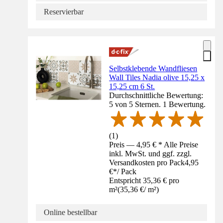
Reservierbar
Selbstklebende Wandfliesen
Wall Tiles Nadia olive 15,25 x
15,25 cm 6 St.
Durchschnittliche Bewertung:
5 von 5 Sternen. 1 Bewertung.
(
1
)
Preis — 4,95 € * Alle Preise
inkl. MwSt. und ggf. zzgl.
Versandkosten pro Pack
4,95
€
*
/
Pack
Entspricht 35,36 € pro
m²
(
35,36 €
/
m²
)
Online bestellbar