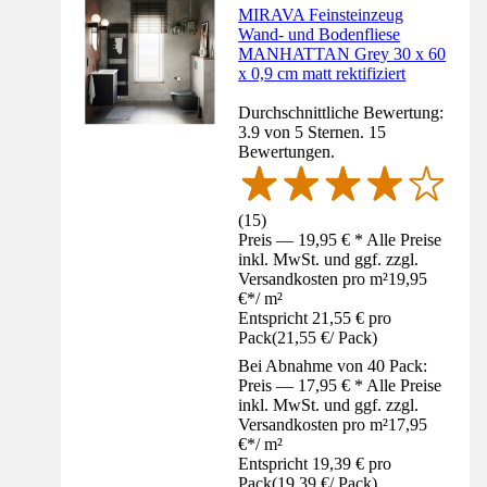
MIRAVA Feinsteinzeug
Wand- und Bodenfliese
MANHATTAN Grey 30 x 60
x 0,9 cm matt rektifiziert
Durchschnittliche Bewertung:
3.9 von 5 Sternen. 15
Bewertungen.
(
15
)
Preis — 19,95 € * Alle Preise
inkl. MwSt. und ggf. zzgl.
Versandkosten pro m²
19,95
€
*
/
m²
Entspricht 21,55 € pro
Pack
(
21,55 €
/
Pack
)
Bei Abnahme von 40 Pack:
Preis — 17,95 € * Alle Preise
inkl. MwSt. und ggf. zzgl.
Versandkosten pro m²
17,95
€
*
/
m²
Entspricht 19,39 € pro
Pack
(
19,39 €
/
Pack
)