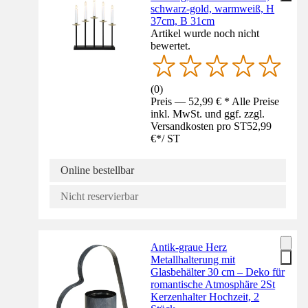
schwarz-gold, warmweiß, H
37cm, B 31cm
Artikel wurde noch nicht
bewertet.
(
0
)
Preis — 52,99 € * Alle Preise
inkl. MwSt. und ggf. zzgl.
Versandkosten pro ST
52,99
€
*
/
ST
Online bestellbar
Nicht reservierbar
Antik-graue Herz
Metallhalterung mit
Glasbehälter 30 cm – Deko für
romantische Atmosphäre 2St
Kerzenhalter Hochzeit, 2