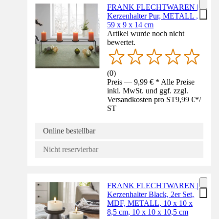
FRANK FLECHTWAREN |
Kerzenhalter Pur, METALL ,
59 x 9 x 14 cm
Artikel wurde noch nicht
bewertet.
(
0
)
Preis — 9,99 € * Alle Preise
inkl. MwSt. und ggf. zzgl.
Versandkosten pro ST
9,99 €
*
/
ST
Online bestellbar
Nicht reservierbar
FRANK FLECHTWAREN |
Kerzenhalter Black, 2er Set,
MDF, METALL, 10 x 10 x
8,5 cm, 10 x 10 x 10,5 cm