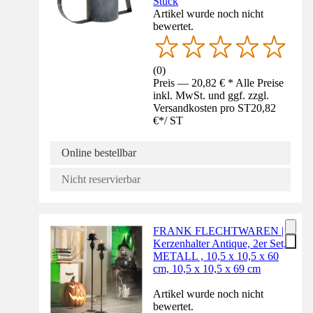
Stück
Artikel wurde noch nicht
bewertet.
(
0
)
Preis — 20,82 € * Alle Preise
inkl. MwSt. und ggf. zzgl.
Versandkosten pro ST
20,82
€
*
/
ST
Online bestellbar
Nicht reservierbar
FRANK FLECHTWAREN |
Kerzenhalter Antique, 2er Set,
METALL , 10,5 x 10,5 x 60
cm, 10,5 x 10,5 x 69 cm
Artikel wurde noch nicht
bewertet.