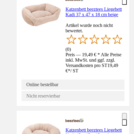
Katzenbett beeztees Liegebett
Kadi 37 x 47 x 18 cm beige
Artikel wurde noch nicht
bewertet.
(
0
)
Preis — 19,49 € * Alle Preise
inkl. MwSt. und ggf. zzgl.
Versandkosten pro ST
19,49
€
*
/
ST
Online bestellbar
Nicht reservierbar
Katzenbett beeztees Liegebett