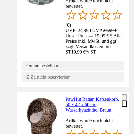
Artikel wurde noch nicht
bewertet.
(
0
)
UVP: 24,99 €
UVP
24,99 €
Unser Preis — 19,99 € * Alle
Preise inkl. MwSt. und ggf.
zzgl. Versandkosten pro
ST
19,99 €
*
/
ST
Online bestellbar
Z.Zt. nicht reservierbar
PawHut Rattan Katzenkorb,
50 x 42 x 60 cm,
Wasserhyazinthe, Braun
Artikel wurde noch nicht
bewertet.