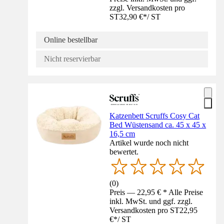
zzgl. Versandkosten pro
ST
32,90 €
*
/
ST
Online bestellbar
Nicht reservierbar
Katzenbett Scruffs Cosy Cat
Bed Wüstensand ca. 45 x 45 x
16,5 cm
Artikel wurde noch nicht
bewertet.
(
0
)
Preis — 22,95 € * Alle Preise
inkl. MwSt. und ggf. zzgl.
Versandkosten pro ST
22,95
€
*
/
ST