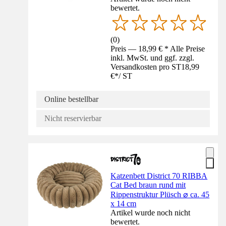
bewertet.
(
0
)
Preis — 18,99 € * Alle Preise
inkl. MwSt. und ggf. zzgl.
Versandkosten pro ST
18,99
€
*
/
ST
Online bestellbar
Nicht reservierbar
Katzenbett District 70 RIBBA
Cat Bed braun rund mit
Rippenstruktur Plüsch ⌀ ca. 45
x 14 cm
Artikel wurde noch nicht
bewertet.