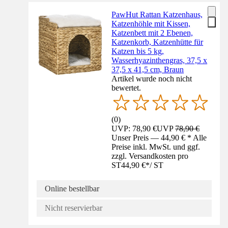
PawHut Rattan Katzenhaus,
Katzenhöhle mit Kissen,
Katzenbett mit 2 Ebenen,
Katzenkorb, Katzenhütte für
Katzen bis 5 kg,
Wasserhyazinthengras, 37,5 x
37,5 x 41,5 cm, Braun
Artikel wurde noch nicht
bewertet.
(
0
)
UVP: 78,90 €
UVP
78,90 €
Unser Preis — 44,90 € * Alle
Preise inkl. MwSt. und ggf.
zzgl. Versandkosten pro
ST
44,90 €
*
/
ST
Online bestellbar
Nicht reservierbar