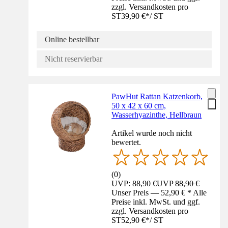
zzgl. Versandkosten pro
ST
39,90 €
*
/
ST
Online bestellbar
Nicht reservierbar
PawHut Rattan Katzenkorb,
50 x 42 x 60 cm,
Wasserhyazinthe, Hellbraun
Artikel wurde noch nicht
bewertet.
(
0
)
UVP: 88,90 €
UVP
88,90 €
Unser Preis — 52,90 € * Alle
Preise inkl. MwSt. und ggf.
zzgl. Versandkosten pro
ST
52,90 €
*
/
ST