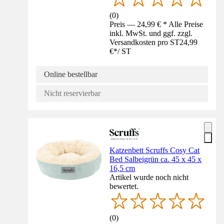
(
0
)
Preis — 24,99 € * Alle Preise
inkl. MwSt. und ggf. zzgl.
Versandkosten pro ST
24,99
€
*
/
ST
Online bestellbar
Nicht reservierbar
Katzenbett Scruffs Cosy Cat
Bed Salbeigrün ca. 45 x 45 x
16,5 cm
Artikel wurde noch nicht
bewertet.
(
0
)