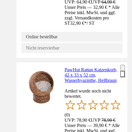
UVP: 64,90 €
UVP
64,90 €
Unser Preis — 32,90 € * Alle
Preise inkl. MwSt. und ggf.
zzgl. Versandkosten pro
ST
32,90 €
*
/
ST
Online bestellbar
Nicht reservierbar
PawHut Rattan Katzenkorb,
42 x 33 x 52 cm,
Wasserhyazinthe, Hellbraun
Artikel wurde noch nicht
bewertet.
(
0
)
UVP: 78,90 €
UVP
78,90 €
Unser Preis — 39,90 € * Alle
Preise inkl. MwSt. und ggf.