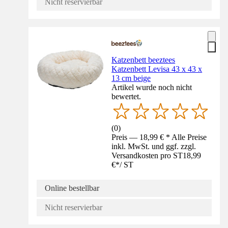
Nicht reservierbar
Katzenbett beeztees
Katzenbett Levisa 43 x 43 x
13 cm beige
Artikel wurde noch nicht
bewertet.
(
0
)
Preis — 18,99 € * Alle Preise
inkl. MwSt. und ggf. zzgl.
Versandkosten pro ST
18,99
€
*
/
ST
Online bestellbar
Nicht reservierbar