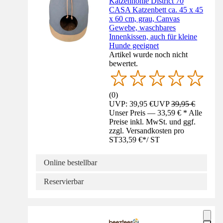
Katzenhöhle District 70
CASA Katzenbett ca. 45 x 45
x 60 cm, grau, Canvas
Gewebe, waschbares
Innenkissen, auch für kleine
Hunde geeignet
Artikel wurde noch nicht
bewertet.
(
0
)
UVP: 39,95 €
UVP
39,95 €
Unser Preis — 33,59 € * Alle
Preise inkl. MwSt. und ggf.
zzgl. Versandkosten pro
ST
33,59 €
*
/
ST
Online bestellbar
Reservierbar