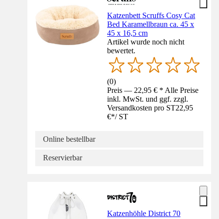
Katzenbett Scruffs Cosy Cat
Bed Karamellbraun ca. 45 x
45 x 16,5 cm
Artikel wurde noch nicht
bewertet.
(
0
)
Preis — 22,95 € * Alle Preise
inkl. MwSt. und ggf. zzgl.
Versandkosten pro ST
22,95
€
*
/
ST
Online bestellbar
Reservierbar
Katzenhöhle District 70