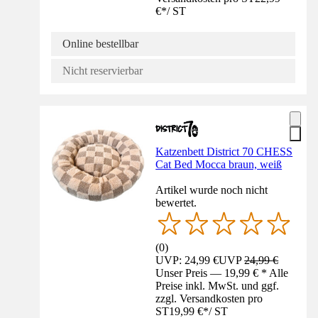
€
*
/
ST
Online bestellbar
Nicht reservierbar
Katzenbett District 70 CHESS
Cat Bed Mocca braun, weiß
Artikel wurde noch nicht
bewertet.
(
0
)
UVP: 24,99 €
UVP
24,99 €
Unser Preis — 19,99 € * Alle
Preise inkl. MwSt. und ggf.
zzgl. Versandkosten pro
ST
19,99 €
*
/
ST