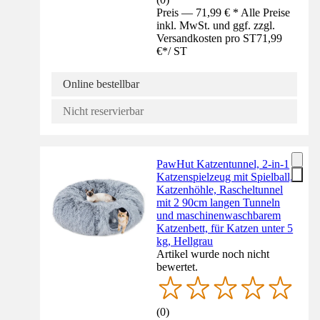
Preis — 71,99 € * Alle Preise
inkl. MwSt. und ggf. zzgl.
Versandkosten pro ST
71,99
€
*
/
ST
Online bestellbar
Nicht reservierbar
PawHut Katzentunnel, 2-in-1
Katzenspielzeug mit Spielball,
Katzenhöhle, Rascheltunnel
mit 2 90cm langen Tunneln
und maschinenwaschbarem
Katzenbett, für Katzen unter 5
kg, Hellgrau
Artikel wurde noch nicht
bewertet.
(
0
)