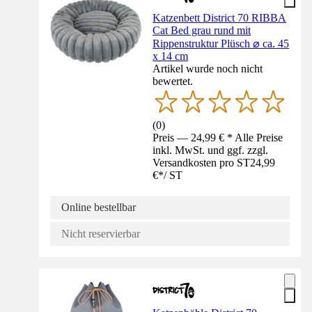
Katzenbett District 70 RIBBA
Cat Bed grau rund mit
Rippenstruktur Plüsch ⌀ ca. 45
x 14 cm
Artikel wurde noch nicht
bewertet.
(
0
)
Preis — 24,99 € * Alle Preise
inkl. MwSt. und ggf. zzgl.
Versandkosten pro ST
24,99
€
*
/
ST
Online bestellbar
Nicht reservierbar