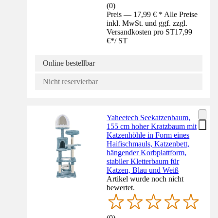
(
0
)
Preis — 17,99 € * Alle Preise
inkl. MwSt. und ggf. zzgl.
Versandkosten pro ST
17,99
€
*
/
ST
Online bestellbar
Nicht reservierbar
Yaheetech Seekatzenbaum,
155 cm hoher Kratzbaum mit
Katzenhöhle in Form eines
Haifischmauls, Katzenbett,
hängender Korbplattform,
stabiler Kletterbaum für
Katzen, Blau und Weiß
Artikel wurde noch nicht
bewertet.
(
0
)