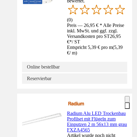
bewertet.
(
0
)
Preis — 26,95 € * Alle Preise
inkl. MwSt. und ggf. zzgl.
Versandkosten pro ST
26,95
€
*
/
ST
Entspricht 5,39 € pro m
(
5,39
€
/
m
)
Online bestellbar
Reservierbar
Radium Alu LED Trockenbau
Profilset mit Flügeln zum
Einputzen 2 m 56x13 mm grau
FXZA4565
Artikel wurde noch nicht