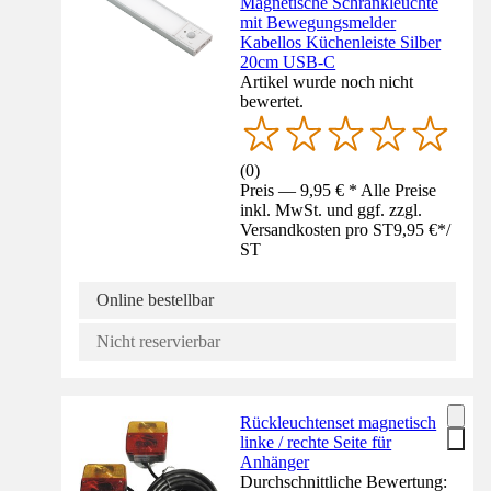
Magnetische Schrankleuchte
mit Bewegungsmelder
Kabellos Küchenleiste Silber
20cm USB-C
Artikel wurde noch nicht
bewertet.
(
0
)
Preis — 9,95 € * Alle Preise
inkl. MwSt. und ggf. zzgl.
Versandkosten pro ST
9,95 €
*
/
ST
Online bestellbar
Nicht reservierbar
Rückleuchtenset magnetisch
linke / rechte Seite für
Anhänger
Durchschnittliche Bewertung: