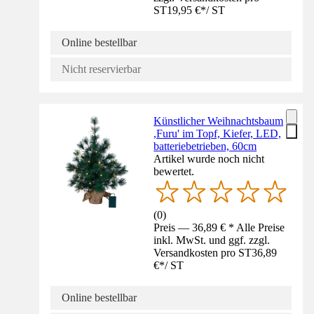
ST
19,95 €
*
/
ST
Online bestellbar
Nicht reservierbar
Künstlicher Weihnachtsbaum
,Furu' im Topf, Kiefer, LED,
batteriebetrieben, 60cm
Artikel wurde noch nicht
bewertet.
(
0
)
Preis — 36,89 € * Alle Preise
inkl. MwSt. und ggf. zzgl.
Versandkosten pro ST
36,89
€
*
/
ST
Online bestellbar