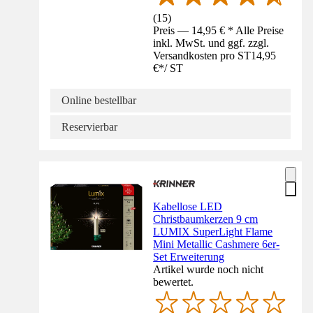
(
15
)
Preis — 14,95 € * Alle Preise
inkl. MwSt. und ggf. zzgl.
Versandkosten pro ST
14,95
€
*
/
ST
Online bestellbar
Reservierbar
Kabellose LED
Christbaumkerzen 9 cm
LUMIX SuperLight Flame
Mini Metallic Cashmere 6er-
Set Erweiterung
Artikel wurde noch nicht
bewertet.