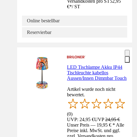
Versandkosten pro ST
52,95
€
*
/
ST
Online bestellbar
Reservierbar
LED Tischlampe Akku IP44
Tischleuchte kabellos
Aussen/Innen Dimmbar Touch
Artikel wurde noch nicht
bewertet.
(
0
)
UVP: 24,95 €
UVP
24,95 €
Unser Preis — 19,95 € * Alle
Preise inkl. MwSt. und ggf.
zzgl. Versandkosten pro