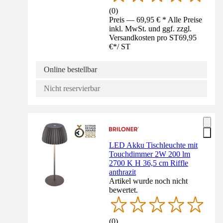
(
0
)
Preis — 69,95 € * Alle Preise
inkl. MwSt. und ggf. zzgl.
Versandkosten pro ST
69,95
€
*
/
ST
Online bestellbar
Nicht reservierbar
LED Akku Tischleuchte mit
Touchdimmer 2W 200 lm
2700 K H 36,5 cm Riffle
anthrazit
Artikel wurde noch nicht
bewertet.
(
0
)