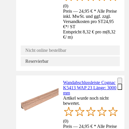
(
0
)
Preis — 24,95 € * Alle Preise
inkl. MwSt. und ggf. zzgl.
Versandkosten pro ST
24,95
€
*
/
ST
Entspricht 8,32 € pro m
(
8,32
€
/
m
)
Nicht online bestellbar
Reservierbar
Wandabschlussleiste Cognac
K5413 WAP 23 Länge: 3000
mm
Artikel wurde noch nicht
bewertet.
(
0
)
Preis — 24,95 € * Alle Preise