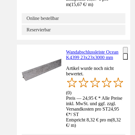
m
(
15,67 €
/
m
)
Online bestellbar
Reservierbar
Wandabschlussleiste Ocean
K4399 23x23x3000 mm
Artikel wurde noch nicht
bewertet.
(
0
)
Preis — 24,95 € * Alle Preise
inkl. MwSt. und ggf. zzgl.
Versandkosten pro ST
24,95
€
*
/
ST
Entspricht 8,32 € pro m
(
8,32
€
/
m
)