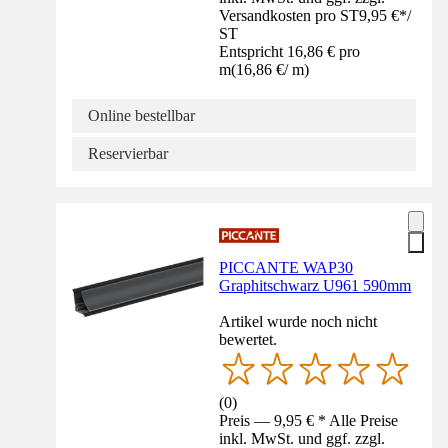
Versandkosten pro ST
9,95 €
*
/
ST
Entspricht 16,86 € pro
m
(
16,86 €
/
m
)
Online bestellbar
Reservierbar
PICCANTE WAP30
Graphitschwarz U961 590mm
Artikel wurde noch nicht
bewertet.
(
0
)
Preis — 9,95 € * Alle Preise
inkl. MwSt. und ggf. zzgl.