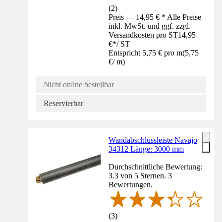
(
2
)
Preis — 14,95 € * Alle Preise
inkl. MwSt. und ggf. zzgl.
Versandkosten pro ST
14,95
€
*
/
ST
Entspricht 5,75 € pro m
(
5,75
€
/
m
)
Nicht online bestellbar
Reservierbar
Wandabschlussleiste Navajo
34312 Länge: 3000 mm
Durchschnittliche Bewertung:
3.3 von 5 Sternen. 3
Bewertungen.
(
3
)