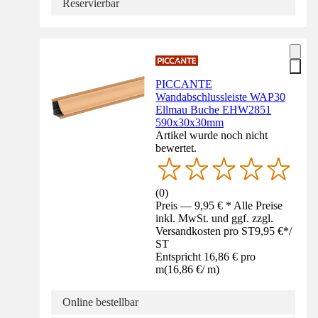
Reservierbar
PICCANTE
Wandabschlussleiste WAP30
Ellmau Buche EHW2851
590x30x30mm
Artikel wurde noch nicht
bewertet.
(
0
)
Preis — 9,95 € * Alle Preise
inkl. MwSt. und ggf. zzgl.
Versandkosten pro ST
9,95 €
*
/
ST
Entspricht 16,86 € pro
m
(
16,86 €
/
m
)
Online bestellbar