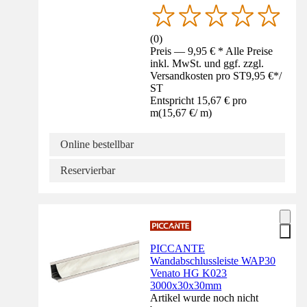
(
0
)
Preis — 9,95 € * Alle Preise
inkl. MwSt. und ggf. zzgl.
Versandkosten pro ST
9,95 €
*
/
ST
Entspricht 15,67 € pro
m
(
15,67 €
/
m
)
Online bestellbar
Reservierbar
PICCANTE
Wandabschlussleiste WAP30
Venato HG K023
3000x30x30mm
Artikel wurde noch nicht