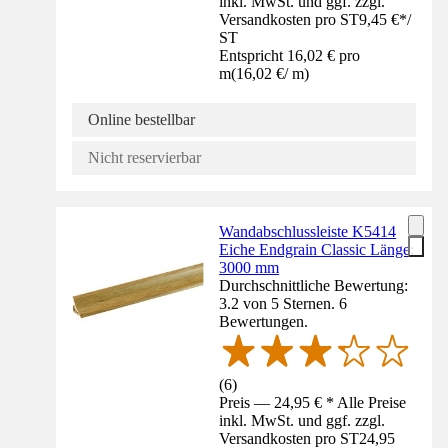
inkl. MwSt. und ggf. zzgl.
Versandkosten pro ST
9,45 €
*
/
ST
Entspricht 16,02 € pro
m
(
16,02 €
/
m
)
Online bestellbar
Nicht reservierbar
Wandabschlussleiste K5414
Eiche Endgrain Classic Länge:
3000 mm
Durchschnittliche Bewertung:
3.2 von 5 Sternen. 6
Bewertungen.
(
6
)
Preis — 24,95 € * Alle Preise
inkl. MwSt. und ggf. zzgl.
Versandkosten pro ST
24,95