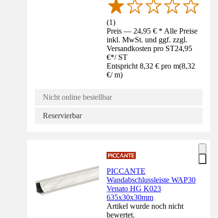
(
1
)
Preis — 24,95 € * Alle Preise
inkl. MwSt. und ggf. zzgl.
Versandkosten pro ST
24,95
€
*
/
ST
Entspricht 8,32 € pro m
(
8,32
€
/
m
)
Nicht online bestellbar
Reservierbar
PICCANTE
Wandabschlussleiste WAP30
Venato HG K023
635x30x30mm
Artikel wurde noch nicht
bewertet.