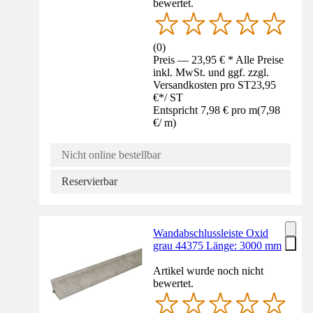
bewertet.
(
0
)
Preis — 23,95 € * Alle Preise
inkl. MwSt. und ggf. zzgl.
Versandkosten pro ST
23,95
€
*
/
ST
Entspricht 7,98 € pro m
(
7,98
€
/
m
)
Nicht online bestellbar
Reservierbar
Wandabschlussleiste Oxid
grau 44375 Länge: 3000 mm
Artikel wurde noch nicht
bewertet.