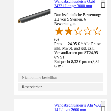
Wandabschlussleiste Oxid
34321 Länge: 3000 mm
Durchschnittliche Bewertung:
2.2 von 5 Sternen. 6
Bewertungen.
(
6
)
Preis — 24,95 € * Alle Preise
inkl. MwSt. und ggf. zzgl.
Versandkosten pro ST
24,95
€
*
/
ST
Entspricht 8,32 € pro m
(
8,32
€
/
m
)
Nicht online bestellbar
Reservierbar
Wandabschlussleiste Alu WAP
14 Länge: 2600 mm