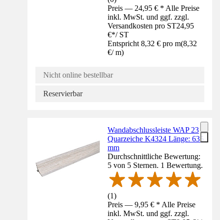
Preis — 24,95 € * Alle Preise
inkl. MwSt. und ggf. zzgl.
Versandkosten pro ST
24,95
€
*
/
ST
Entspricht 8,32 € pro m
(
8,32
€
/
m
)
Nicht online bestellbar
Reservierbar
Wandabschlussleiste WAP 23
Quarzeiche K4324 Länge: 635
mm
Durchschnittliche Bewertung:
5 von 5 Sternen. 1 Bewertung.
(
1
)
Preis — 9,95 € * Alle Preise
inkl. MwSt. und ggf. zzgl.