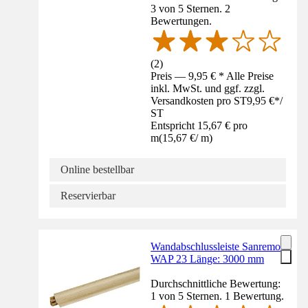
3 von 5 Sternen. 2
Bewertungen.
(
2
)
Preis — 9,95 € * Alle Preise
inkl. MwSt. und ggf. zzgl.
Versandkosten pro ST
9,95 €
*
/
ST
Entspricht 15,67 € pro
m
(
15,67 €
/
m
)
Online bestellbar
Reservierbar
Wandabschlussleiste Sanremo
WAP 23 Länge: 3000 mm
Durchschnittliche Bewertung:
1 von 5 Sternen. 1 Bewertung.