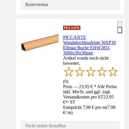
Reservierbar
PICCANTE
Wandabschlussleiste WAP30
Ellmau Buche EHW2851
3000x30x30mm
Artikel wurde noch nicht
bewertet.
(
0
)
Preis — 23,95 € * Alle Preise
inkl. MwSt. und ggf. zzgl.
Versandkosten pro ST
23,95
€
*
/
ST
Entspricht 7,98 € pro m
(
7,98
€
/
m
)
Nicht online bestellbar