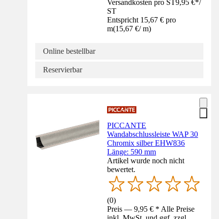
Versandkosten pro ST
9,95 €
*
/
ST
Entspricht 15,67 € pro
m
(
15,67 €
/
m
)
Online bestellbar
Reservierbar
PICCANTE
Wandabschlussleiste WAP 30
Chromix silber EHW836
Länge: 590 mm
Artikel wurde noch nicht
bewertet.
(
0
)
Preis — 9,95 € * Alle Preise
inkl. MwSt. und ggf. zzgl.