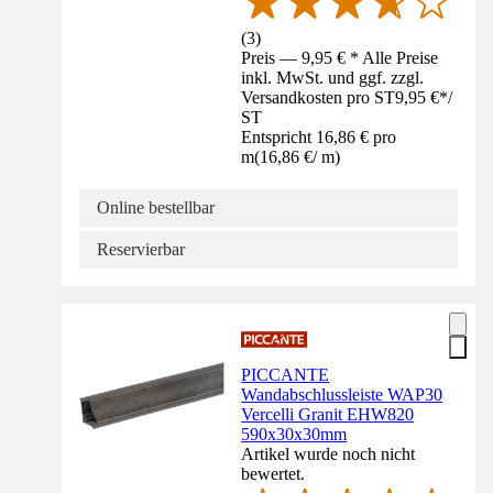
(
3
)
Preis — 9,95 € * Alle Preise
inkl. MwSt. und ggf. zzgl.
Versandkosten pro ST
9,95 €
*
/
ST
Entspricht 16,86 € pro
m
(
16,86 €
/
m
)
Online bestellbar
Reservierbar
PICCANTE
Wandabschlussleiste WAP30
Vercelli Granit EHW820
590x30x30mm
Artikel wurde noch nicht
bewertet.