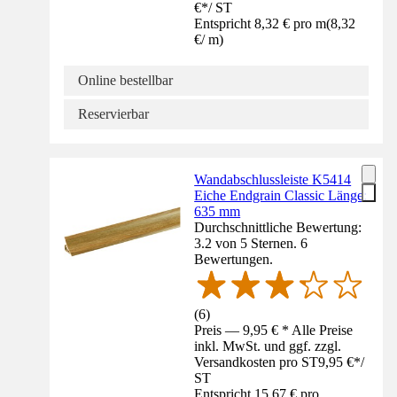
€
*
/
ST
Entspricht 8,32 € pro m
(
8,32
€
/
m
)
Online bestellbar
Reservierbar
Wandabschlussleiste K5414
Eiche Endgrain Classic Länge:
635 mm
Durchschnittliche Bewertung:
3.2 von 5 Sternen. 6
Bewertungen.
(
6
)
Preis — 9,95 € * Alle Preise
inkl. MwSt. und ggf. zzgl.
Versandkosten pro ST
9,95 €
*
/
ST
Entspricht 15,67 € pro