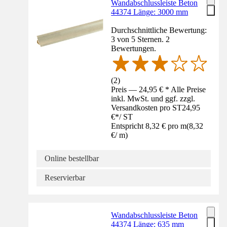
Wandabschlussleiste Beton
44374 Länge: 3000 mm
Durchschnittliche Bewertung:
3 von 5 Sternen. 2
Bewertungen.
(
2
)
Preis — 24,95 € * Alle Preise
inkl. MwSt. und ggf. zzgl.
Versandkosten pro ST
24,95
€
*
/
ST
Entspricht 8,32 € pro m
(
8,32
€
/
m
)
Online bestellbar
Reservierbar
Wandabschlussleiste Beton
44374 Länge: 635 mm