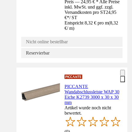
Preis — 24,95 € * Alle Preise
inkl. MwSt. und ggf. zzgl.
Versandkosten pro ST
24,95
€
*
/
ST
Entspricht 8,32 € pro m
(
8,32
€
/
m
)
Nicht online bestellbar
Reservierbar
PICCANTE
Wandabschlussleiste WAP 30
Eiche K2739 3000 x 30 x 30
mm
Artikel wurde noch nicht
bewertet.
(
0
)