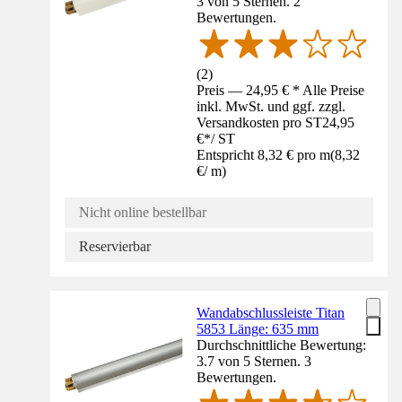
3 von 5 Sternen. 2
Bewertungen.
(
2
)
Preis — 24,95 € * Alle Preise
inkl. MwSt. und ggf. zzgl.
Versandkosten pro ST
24,95
€
*
/
ST
Entspricht 8,32 € pro m
(
8,32
€
/
m
)
Nicht online bestellbar
Reservierbar
Wandabschlussleiste Titan
5853 Länge: 635 mm
Durchschnittliche Bewertung:
3.7 von 5 Sternen. 3
Bewertungen.