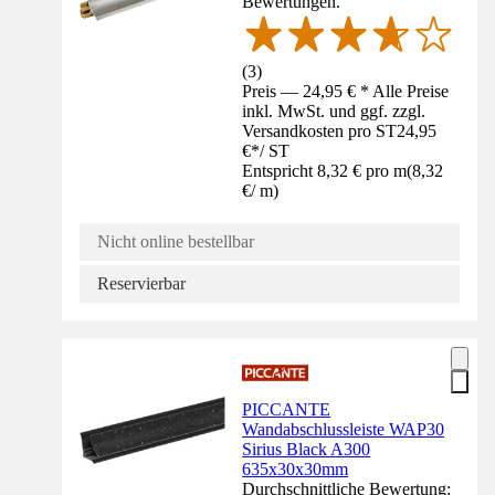
Bewertungen.
(
3
)
Preis — 24,95 € * Alle Preise
inkl. MwSt. und ggf. zzgl.
Versandkosten pro ST
24,95
€
*
/
ST
Entspricht 8,32 € pro m
(
8,32
€
/
m
)
Nicht online bestellbar
Reservierbar
PICCANTE
Wandabschlussleiste WAP30
Sirius Black A300
635x30x30mm
Durchschnittliche Bewertung: