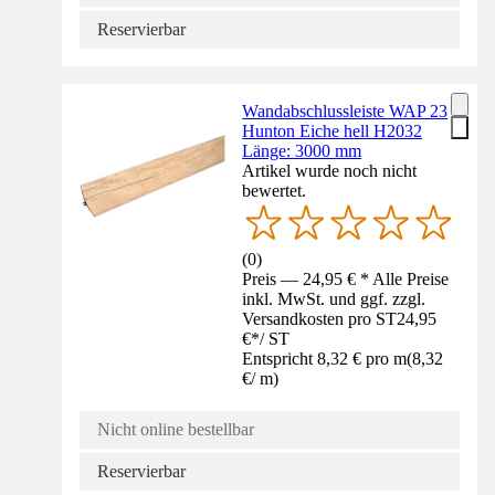
Reservierbar
Wandabschlussleiste WAP 23
Hunton Eiche hell H2032
Länge: 3000 mm
Artikel wurde noch nicht
bewertet.
(
0
)
Preis — 24,95 € * Alle Preise
inkl. MwSt. und ggf. zzgl.
Versandkosten pro ST
24,95
€
*
/
ST
Entspricht 8,32 € pro m
(
8,32
€
/
m
)
Nicht online bestellbar
Reservierbar