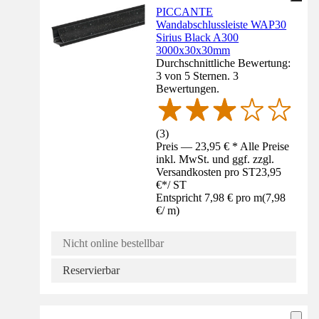
PICCANTE
Wandabschlussleiste WAP30
Sirius Black A300
3000x30x30mm
Durchschnittliche Bewertung:
3 von 5 Sternen. 3
Bewertungen.
(
3
)
Preis — 23,95 € * Alle Preise
inkl. MwSt. und ggf. zzgl.
Versandkosten pro ST
23,95
€
*
/
ST
Entspricht 7,98 € pro m
(
7,98
€
/
m
)
Nicht online bestellbar
Reservierbar