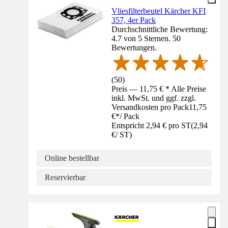
Vliesfilterbeutel Kärcher KFI
357, 4er Pack
Durchschnittliche Bewertung:
4.7 von 5 Sternen. 50
Bewertungen.
(
50
)
Preis — 11,75 € * Alle Preise
inkl. MwSt. und ggf. zzgl.
Versandkosten pro Pack
11,75
€
*
/
Pack
Entspricht 2,94 € pro ST
(
2,94
€
/
ST
)
Online bestellbar
Reservierbar