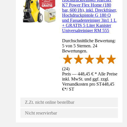
K7 Power Flex Home (180
bar, 600 l/h), inkl. Dreckfräser,
Hochdruckpistole G 180 Q
und Fassadenreiniger 3in1 1 L
+ GRATIS 5 Liter Kanister
Universalreiniger RM 555
Durchschnittliche Bewertung:
5 von 5 Sternen. 24
Bewertungen.
(
24
)
Preis — 448,45 € * Alle Preise
inkl. MwSt. und ggf. zzgl.
Versandkosten pro ST
448,45
€
*
/
ST
Z.Zt. nicht online bestellbar
Nicht reservierbar