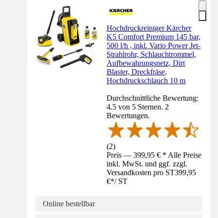
Hochdruckreiniger Kärcher
K5 Comfort Premium 145 bar,
500 l/h , inkl. Vario Power Jet-
Strahlrohr, Schlauchtrommel,
Aufbewahrungsnetz, Dirt
Blaster, Dreckfräse,
Hochdruckschlauch 10 m
Durchschnittliche Bewertung:
4.5 von 5 Sternen. 2
Bewertungen.
(
2
)
Preis — 399,95 € * Alle Preise
inkl. MwSt. und ggf. zzgl.
Versandkosten pro ST
399,95
€
*
/
ST
Online bestellbar