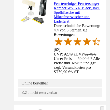
Fensterreiniger Fenstersauger
Kärcher WV 5 N Black, inkl.
Sprühflasche mit
Mikrofaserwischer und
Ladegerät
Durchschnittliche Bewertung:
4.4 von 5 Sternen. 82
Bewertungen.
(
82
)
UVP: 92,49 €
UVP
92,49 €
Unser Preis — 59,90 € * Alle
Preise inkl. MwSt. und ggf.
zzgl. Versandkosten pro
ST
59,90 €
*
/
ST
Online bestellbar
Z.Zt. nicht reservierbar