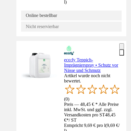
l
)
Online bestellbar
Nicht reservierbar
eco:fy Teppich-
Imprägnierspray • Schutz vor
Nässe und Schmutz
Artikel wurde noch nicht
bewertet.
(
0
)
Preis — 48,45 € * Alle Preise
inkl. MwSt. und ggf. zzgl.
Versandkosten pro ST
48,45
€
*
/
ST
Entspricht 9,69 € pro l
(
9,69 €
/
l
)