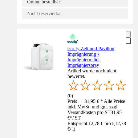
Online bestellbar
Nicht reservierbar
eco:fy Zelt und Pavillon
Imprägnierung •
Imprägniermittel,
Imprägnierspray
Artikel wurde noch nicht
bewertet.
(
0
)
Preis — 31,95 € * Alle Preise
inkl. MwSt. und ggf. zzgl.
Versandkosten pro ST
31,95
€
*
/
ST
Entspricht 12,78 € pro l
(
12,78
€
/
l
)