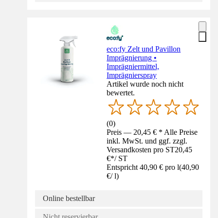
eco:fy Zelt und Pavillon
Imprägnierung •
Imprägniermittel,
Imprägnierspray
Artikel wurde noch nicht
bewertet.
(
0
)
Preis — 20,45 € * Alle Preise
inkl. MwSt. und ggf. zzgl.
Versandkosten pro ST
20,45
€
*
/
ST
Entspricht 40,90 € pro l
(
40,90
€
/
l
)
Online bestellbar
Nicht reservierbar