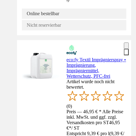
Online bestellbar
Nicht reservierbar
eco:fy Textil Imprägnierspray •
Imprägnierung,
Imprägniermittel,
Wetterschutz, PFC-frei
Artikel wurde noch nicht
bewertet.
(
0
)
Preis — 46,95 € * Alle Preise
inkl. MwSt. und ggf. zzgl.
Versandkosten pro ST
46,95
€
*
/
ST
Entspricht 9,39 € pro l
(
9,39 €
/