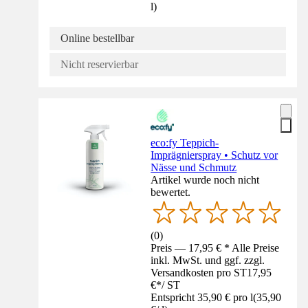
l
)
Online bestellbar
Nicht reservierbar
eco:fy Teppich-
Imprägnierspray • Schutz vor
Nässe und Schmutz
Artikel wurde noch nicht
bewertet.
(
0
)
Preis — 17,95 € * Alle Preise
inkl. MwSt. und ggf. zzgl.
Versandkosten pro ST
17,95
€
*
/
ST
Entspricht 35,90 € pro l
(
35,90