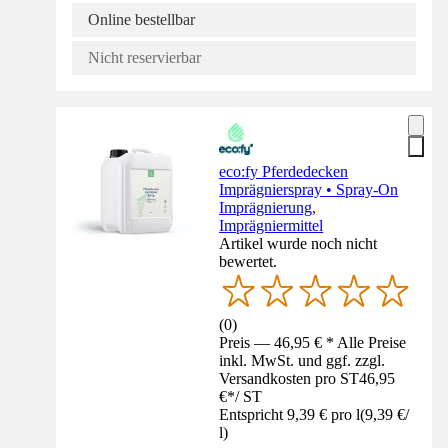
Online bestellbar
Nicht reservierbar
eco:fy Pferdedecken
Imprägnierspray • Spray-On
Imprägnierung,
Imprägniermittel
Artikel wurde noch nicht
bewertet.
(
0
)
Preis — 46,95 € * Alle Preise
inkl. MwSt. und ggf. zzgl.
Versandkosten pro ST
46,95
€
*
/
ST
Entspricht 9,39 € pro l
(
9,39 €
/
l
)