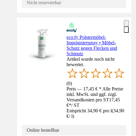
Nicht reservierbar
eco:fy Polstermöbel-
Imprägnierspray • Möbel-
Schutz gegen Flecken und
Schmutz
Artikel wurde noch nicht
bewertet.
(
0
)
Preis — 17,45 € * Alle Preise
inkl. MwSt. und ggf. zzgl.
Versandkosten pro ST
17,45
€
*
/
ST
Entspricht 34,90 € pro l
(
34,90
€
/
l
)
Online bestellbar