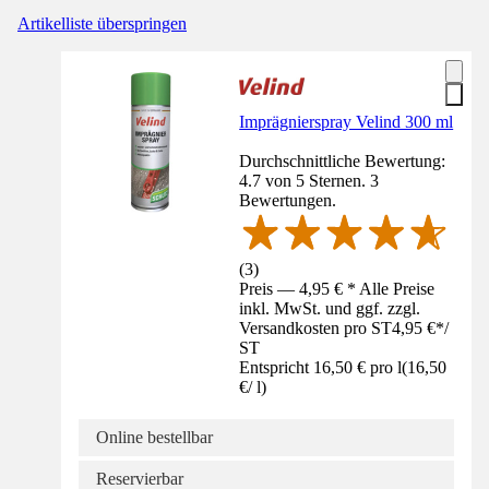
Artikelliste überspringen
Imprägnierspray Velind 300 ml
Durchschnittliche Bewertung:
4.7 von 5 Sternen. 3
Bewertungen.
(
3
)
Preis — 4,95 € * Alle Preise
inkl. MwSt. und ggf. zzgl.
Versandkosten pro ST
4,95 €
*
/
ST
Entspricht 16,50 € pro l
(
16,50
€
/
l
)
Online bestellbar
Reservierbar