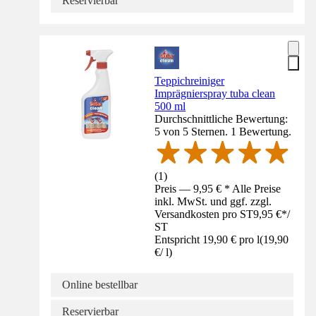
Reservierbar
Teppichreiniger
Imprägnierspray tuba clean
500 ml
Durchschnittliche Bewertung:
5 von 5 Sternen. 1 Bewertung.
(
1
)
Preis — 9,95 € * Alle Preise
inkl. MwSt. und ggf. zzgl.
Versandkosten pro ST
9,95 €
*
/
ST
Entspricht 19,90 € pro l
(
19,90
€
/
l
)
Online bestellbar
Reservierbar