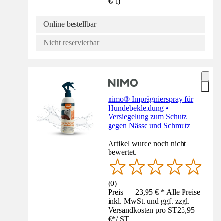
€
/
l
)
Online bestellbar
Nicht reservierbar
nimo® Imprägnierspray für
Hundebekleidung •
Versiegelung zum Schutz
gegen Nässe und Schmutz
Artikel wurde noch nicht
bewertet.
(
0
)
Preis — 23,95 € * Alle Preise
inkl. MwSt. und ggf. zzgl.
Versandkosten pro ST
23,95
€
*
/
ST