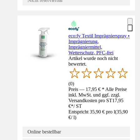
Nicht reservierbar
eco:fy Textil Imprägnierspray •
Imprägnierung,
Imprägniermittel,
Wetterschutz, PFC-frei
Artikel wurde noch nicht
bewertet.
(
0
)
Preis — 17,95 € * Alle Preise
inkl. MwSt. und ggf. zzgl.
Versandkosten pro ST
17,95
€
*
/
ST
Entspricht 35,90 € pro l
(
35,90
€
/
l
)
Online bestellbar