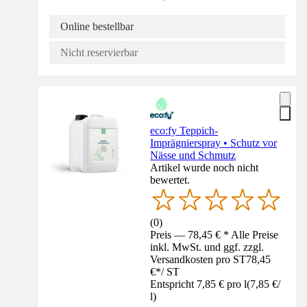
Online bestellbar
Nicht reservierbar
eco:fy Teppich-
Imprägnierspray • Schutz vor
Nässe und Schmutz
Artikel wurde noch nicht
bewertet.
(
0
)
Preis — 78,45 € * Alle Preise
inkl. MwSt. und ggf. zzgl.
Versandkosten pro ST
78,45
€
*
/
ST
Entspricht 7,85 € pro l
(
7,85 €
/
l
)