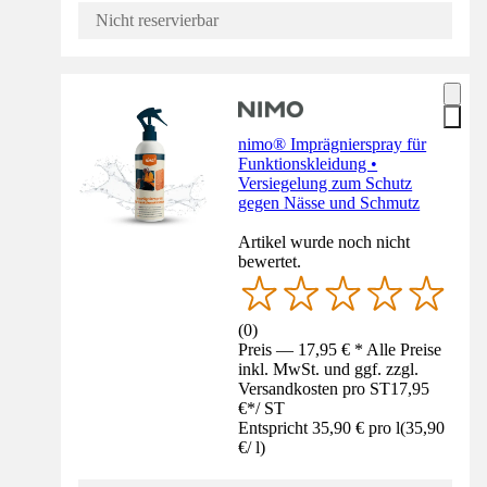
Nicht reservierbar
nimo® Imprägnierspray für
Funktionskleidung •
Versiegelung zum Schutz
gegen Nässe und Schmutz
Artikel wurde noch nicht
bewertet.
(
0
)
Preis — 17,95 € * Alle Preise
inkl. MwSt. und ggf. zzgl.
Versandkosten pro ST
17,95
€
*
/
ST
Entspricht 35,90 € pro l
(
35,90
€
/
l
)