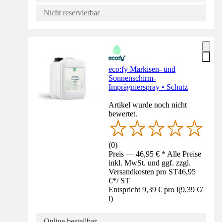
Nicht reservierbar
eco:fy Markisen- und
Sonnenschirm-
Imprägnierspray • Schutz
Artikel wurde noch nicht
bewertet.
(
0
)
Preis — 46,95 € * Alle Preise
inkl. MwSt. und ggf. zzgl.
Versandkosten pro ST
46,95
€
*
/
ST
Entspricht 9,39 € pro l
(
9,39 €
/
l
)
Online bestellbar