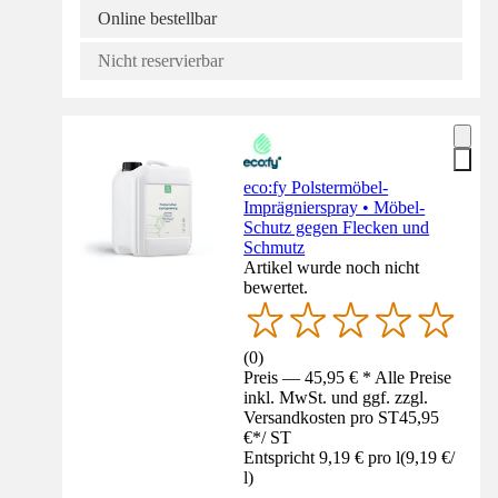
Online bestellbar
Nicht reservierbar
eco:fy Polstermöbel-
Imprägnierspray • Möbel-
Schutz gegen Flecken und
Schmutz
Artikel wurde noch nicht
bewertet.
(
0
)
Preis — 45,95 € * Alle Preise
inkl. MwSt. und ggf. zzgl.
Versandkosten pro ST
45,95
€
*
/
ST
Entspricht 9,19 € pro l
(
9,19 €
/
l
)