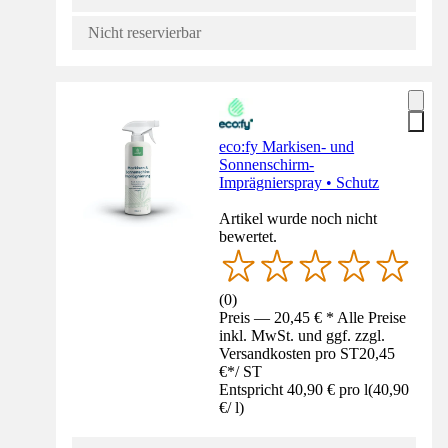
Nicht reservierbar
eco:fy Markisen- und
Sonnenschirm-
Imprägnierspray • Schutz
Artikel wurde noch nicht
bewertet.
(
0
)
Preis — 20,45 € * Alle Preise
inkl. MwSt. und ggf. zzgl.
Versandkosten pro ST
20,45
€
*
/
ST
Entspricht 40,90 € pro l
(
40,90
€
/
l
)