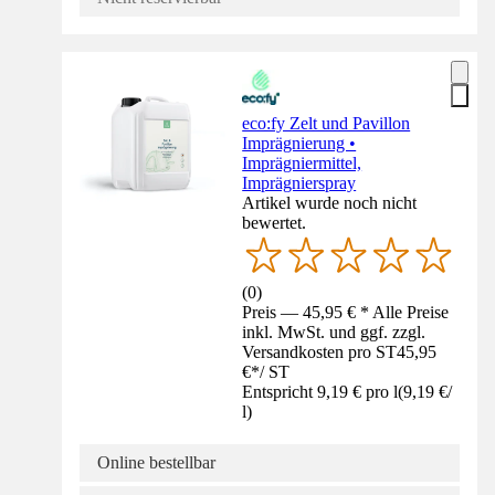
eco:fy Zelt und Pavillon
Imprägnierung •
Imprägniermittel,
Imprägnierspray
Artikel wurde noch nicht
bewertet.
(
0
)
Preis — 45,95 € * Alle Preise
inkl. MwSt. und ggf. zzgl.
Versandkosten pro ST
45,95
€
*
/
ST
Entspricht 9,19 € pro l
(
9,19 €
/
l
)
Online bestellbar