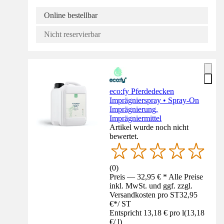
Online bestellbar
Nicht reservierbar
eco:fy Pferdedecken
Imprägnierspray • Spray-On
Imprägnierung,
Imprägniermittel
Artikel wurde noch nicht
bewertet.
(
0
)
Preis — 32,95 € * Alle Preise
inkl. MwSt. und ggf. zzgl.
Versandkosten pro ST
32,95
€
*
/
ST
Entspricht 13,18 € pro l
(
13,18
€
/
l
)