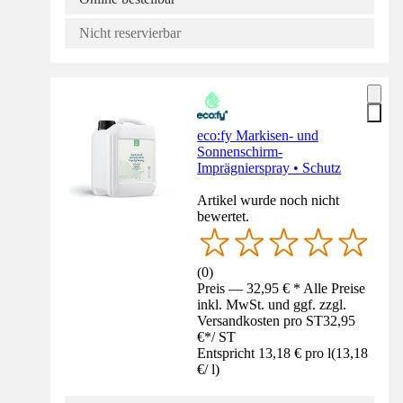
Nicht reservierbar
eco:fy Markisen- und
Sonnenschirm-
Imprägnierspray • Schutz
Artikel wurde noch nicht
bewertet.
(
0
)
Preis — 32,95 € * Alle Preise
inkl. MwSt. und ggf. zzgl.
Versandkosten pro ST
32,95
€
*
/
ST
Entspricht 13,18 € pro l
(
13,18
€
/
l
)