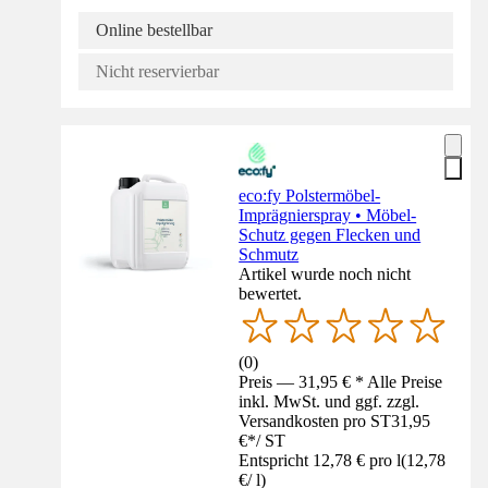
Online bestellbar
Nicht reservierbar
eco:fy Polstermöbel-
Imprägnierspray • Möbel-
Schutz gegen Flecken und
Schmutz
Artikel wurde noch nicht
bewertet.
(
0
)
Preis — 31,95 € * Alle Preise
inkl. MwSt. und ggf. zzgl.
Versandkosten pro ST
31,95
€
*
/
ST
Entspricht 12,78 € pro l
(
12,78
€
/
l
)