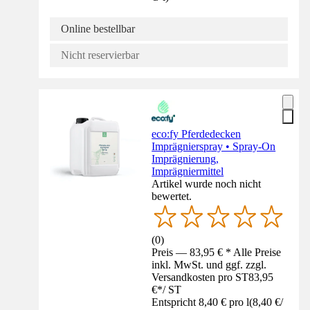
Online bestellbar
Nicht reservierbar
eco:fy Pferdedecken
Imprägnierspray • Spray-On
Imprägnierung,
Imprägniermittel
Artikel wurde noch nicht
bewertet.
(
0
)
Preis — 83,95 € * Alle Preise
inkl. MwSt. und ggf. zzgl.
Versandkosten pro ST
83,95
€
*
/
ST
Entspricht 8,40 € pro l
(
8,40 €
/