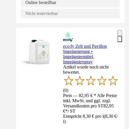
Online bestellbar
Nicht reservierbar
eco:fy Zelt und Pavillon
Imprägnierung •
Imprägniermittel,
Imprägnierspray
Artikel wurde noch nicht
bewertet.
(
0
)
Preis — 82,95 € * Alle Preise
inkl. MwSt. und ggf. zzgl.
Versandkosten pro ST
82,95
€
*
/
ST
Entspricht 8,30 € pro l
(
8,30 €
/
l
)