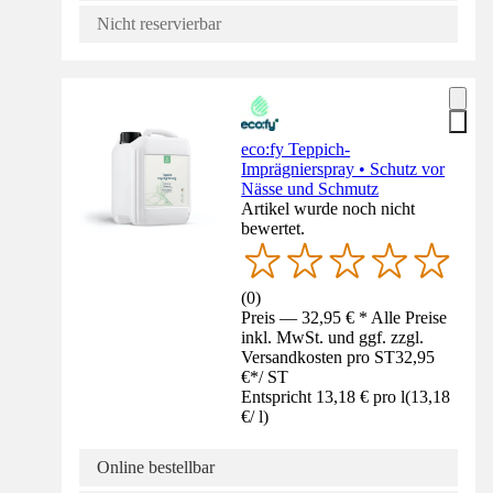
Nicht reservierbar
eco:fy Teppich-
Imprägnierspray • Schutz vor
Nässe und Schmutz
Artikel wurde noch nicht
bewertet.
(
0
)
Preis — 32,95 € * Alle Preise
inkl. MwSt. und ggf. zzgl.
Versandkosten pro ST
32,95
€
*
/
ST
Entspricht 13,18 € pro l
(
13,18
€
/
l
)
Online bestellbar