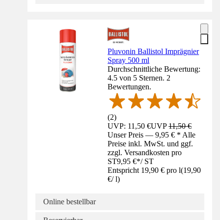
Pluvonin Ballistol Imprägnier
Spray 500 ml
Durchschnittliche Bewertung:
4.5 von 5 Sternen. 2
Bewertungen.
(
2
)
UVP: 11,50 €
UVP
11,50 €
Unser Preis — 9,95 € * Alle
Preise inkl. MwSt. und ggf.
zzgl. Versandkosten pro
ST
9,95 €
*
/
ST
Entspricht 19,90 € pro l
(
19,90
€
/
l
)
Online bestellbar