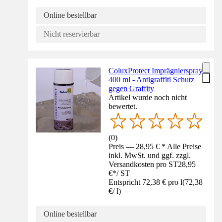
Online bestellbar
Nicht reservierbar
ColuxProtect Imprägnierspray
400 ml - Antigraffiti Schutz
gegen Graffity
Artikel wurde noch nicht
bewertet.
(
0
)
Preis — 28,95 € * Alle Preise
inkl. MwSt. und ggf. zzgl.
Versandkosten pro ST
28,95
€
*
/
ST
Entspricht 72,38 € pro l
(
72,38
€
/
l
)
Online bestellbar