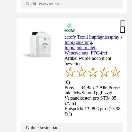
Nicht reservierbar
eco:fy Textil Imprägnierspray •
Imprägnierung,
Imprägniermittel,
Wetterschutz, PFC-frei
Artikel wurde noch nicht
bewertet.
(
0
)
Preis — 34,95 € * Alle Preise
inkl. MwSt. und ggf. zzgl.
Versandkosten pro ST
34,95
€
*
/
ST
Entspricht 13,98 € pro l
(
13,98
€
/
l
)
Online bestellbar