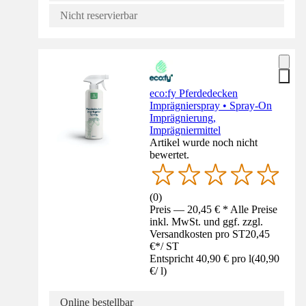
Nicht reservierbar
eco:fy Pferdedecken
Imprägnierspray • Spray-On
Imprägnierung,
Imprägniermittel
Artikel wurde noch nicht
bewertet.
(
0
)
Preis — 20,45 € * Alle Preise
inkl. MwSt. und ggf. zzgl.
Versandkosten pro ST
20,45
€
*
/
ST
Entspricht 40,90 € pro l
(
40,90
€
/
l
)
Online bestellbar