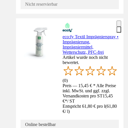
Nicht reservierbar
eco:fy Textil Imprägnierspray •
Imprägnierung,
Imprägniermittel,
Wetterschutz, PFC-frei
Artikel wurde noch nicht
bewertet.
(
0
)
Preis — 15,45 € * Alle Preise
inkl. MwSt. und ggf. zzgl.
Versandkosten pro ST
15,45
€
*
/
ST
Entspricht 61,80 € pro l
(
61,80
€
/
l
)
Online bestellbar