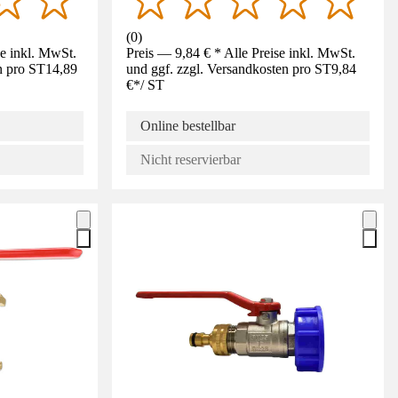
(
0
)
se inkl. MwSt.
Preis — 9,84 € * Alle Preise inkl. MwSt.
n pro ST
14,89
und ggf. zzgl. Versandkosten pro ST
9,84
€
*
/
ST
Online bestellbar
Nicht reservierbar