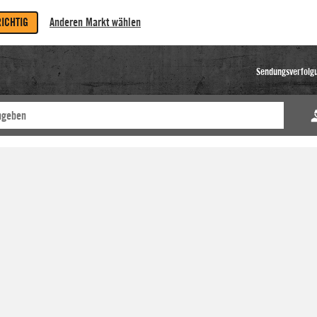
RICHTIG
Anderen Markt wählen
Sendungsverfolg