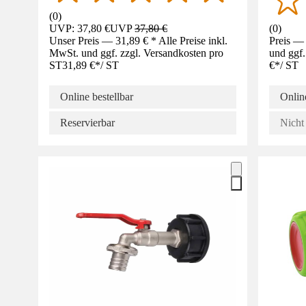
(
0
)
UVP: 37,80 €
UVP
37,80 €
(
0
)
Unser Preis — 31,89 € * Alle Preise inkl.
Preis — 
MwSt. und ggf. zzgl. Versandkosten pro
und ggf.
ST
31,89 €
*
/
ST
€
*
/
ST
Online bestellbar
Online
Reservierbar
Nicht 