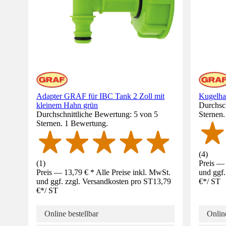
Adapter GRAF für IBC Tank 2 Zoll mit
Kugelha
kleinem Hahn grün
Durchsch
Durchschnittliche Bewertung: 5 von 5
Sternen
Sternen. 1 Bewertung.
(
4
)
(
1
)
Preis — 
Preis — 13,79 € * Alle Preise inkl. MwSt.
und ggf.
und ggf. zzgl. Versandkosten pro ST
13,79
€
*
/
ST
€
*
/
ST
Online bestellbar
Online