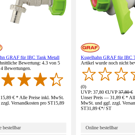
hn GRAF für IBC Tank Metall
Kugelhahn GRAF für IBC 
nittliche Bewertung: 4.3 von 5
Artikel wurde noch nicht be
. 4 Bewertungen.
(
0
)
UVP: 37,80 €
UVP
37,80 €
15,89 € * Alle Preise inkl. MwSt.
Unser Preis — 31,89 € * Alle
 zzgl. Versandkosten pro ST
15,89
MwSt. und ggf. zzgl. Versa
ST
31,89 €
*
/
ST
 bestellbar
Online bestellbar