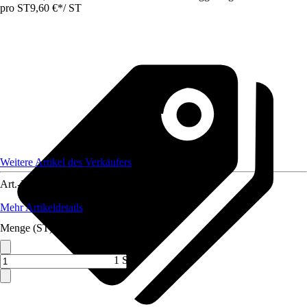
pro ST
9,60 €
*
/
ST
Weitere Artikel des Verkäufers
Art.-Nr.
12343116
Mehr Artikeldetails
Menge (ST)
1 ST