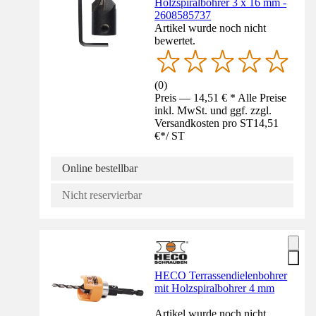
Holzspiralbohrer 3 x 16 mm -
2608585737
Artikel wurde noch nicht
bewertet.
(
0
)
Preis — 14,51 € * Alle Preise
inkl. MwSt. und ggf. zzgl.
Versandkosten pro ST
14,51
€
*
/
ST
Online bestellbar
Nicht reservierbar
HECO Terrassendielenbohrer
mit Holzspiralbohrer 4 mm
Artikel wurde noch nicht