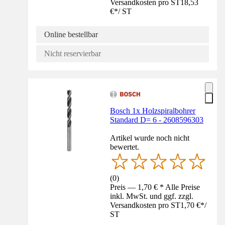
Versandkosten pro ST
18,53
€
*
/
ST
Online bestellbar
Nicht reservierbar
Bosch 1x Holzspiralbohrer
Standard D= 6 - 2608596303
Artikel wurde noch nicht
bewertet.
(
0
)
Preis — 1,70 € * Alle Preise
inkl. MwSt. und ggf. zzgl.
Versandkosten pro ST
1,70 €
*
/
ST