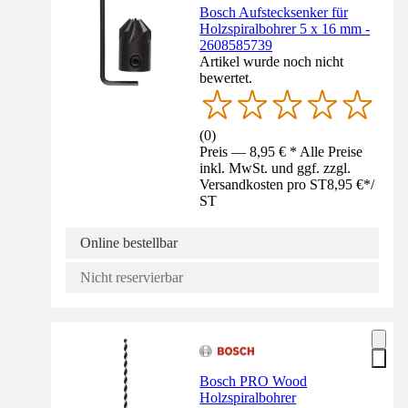
Bosch Aufstecksenker für
Holzspiralbohrer 5 x 16 mm -
2608585739
Artikel wurde noch nicht
bewertet.
(
0
)
Preis — 8,95 € * Alle Preise
inkl. MwSt. und ggf. zzgl.
Versandkosten pro ST
8,95 €
*
/
ST
Online bestellbar
Nicht reservierbar
Bosch PRO Wood
Holzspiralbohrer