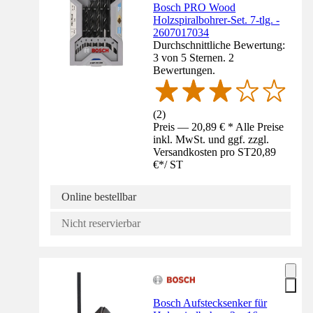
Bosch PRO Wood
Holzspiralbohrer-Set. 7-tlg. -
2607017034
Durchschnittliche Bewertung:
3 von 5 Sternen. 2
Bewertungen.
(
2
)
Preis — 20,89 € * Alle Preise
inkl. MwSt. und ggf. zzgl.
Versandkosten pro ST
20,89
€
*
/
ST
Online bestellbar
Nicht reservierbar
Bosch Aufstecksenker für