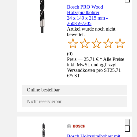
Bosch PRO Wood
Holzspiralbohrer
24 x 140 x 215 mm -
2608597205
Artikel wurde noch nicht
bewertet.
(
0
)
Preis — 25,71 € * Alle Preise
inkl. MwSt. und ggf. zzgl.
Versandkosten pro ST
25,71
€
*
/
ST
Online bestellbar
Nicht reservierbar
Bosch Holzspiralbohrer mit