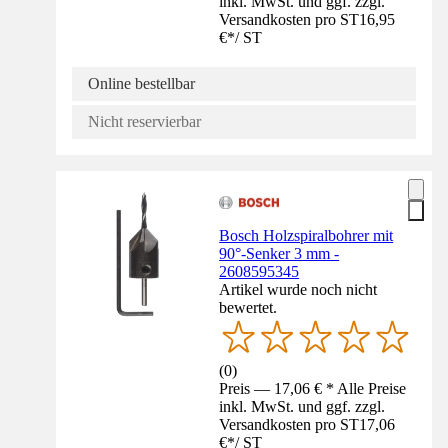
inkl. MwSt. und ggf. zzgl.
Versandkosten pro ST
16,95
€
*
/
ST
Online bestellbar
Nicht reservierbar
Bosch Holzspiralbohrer mit
90°-Senker 3 mm -
2608595345
Artikel wurde noch nicht
bewertet.
(
0
)
Preis — 17,06 € * Alle Preise
inkl. MwSt. und ggf. zzgl.
Versandkosten pro ST
17,06
€
*
/
ST