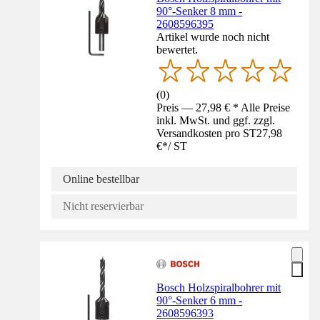
90°-Senker 8 mm -
2608596395
Artikel wurde noch nicht
bewertet.
(
0
)
Preis — 27,98 € * Alle Preise
inkl. MwSt. und ggf. zzgl.
Versandkosten pro ST
27,98
€
*
/
ST
Online bestellbar
Nicht reservierbar
Bosch Holzspiralbohrer mit
90°-Senker 6 mm -
2608596393