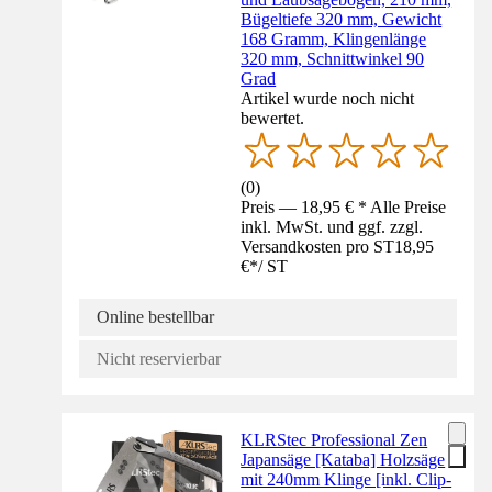
Bügeltiefe 320 mm, Gewicht
168 Gramm, Klingenlänge
320 mm, Schnittwinkel 90
Grad
Artikel wurde noch nicht
bewertet.
(
0
)
Preis — 18,95 € * Alle Preise
inkl. MwSt. und ggf. zzgl.
Versandkosten pro ST
18,95
€
*
/
ST
Online bestellbar
Nicht reservierbar
KLRStec Professional Zen
Japansäge [Kataba] Holzsäge
mit 240mm Klinge [inkl. Clip-