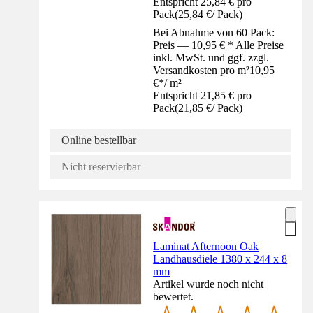
Entspricht 25,84 € pro
Pack
(
25,84 €
/
Pack
)
Bei Abnahme von 60 Pack:
Preis — 10,95 € * Alle Preise
inkl. MwSt. und ggf. zzgl.
Versandkosten pro m²
10,95
€
*
/
m²
Entspricht 21,85 € pro
Pack
(
21,85 €
/
Pack
)
Online bestellbar
Nicht reservierbar
Laminat Afternoon Oak
Landhausdiele 1380 x 244 x 8
mm
Artikel wurde noch nicht
bewertet.