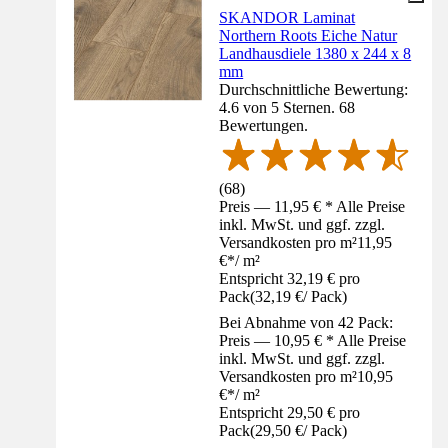
SKANDOR Laminat
Northern Roots Eiche Natur
Landhausdiele 1380 x 244 x 8
mm
Durchschnittliche Bewertung:
4.6 von 5 Sternen. 68
Bewertungen.
(
68
)
Preis — 11,95 € * Alle Preise
inkl. MwSt. und ggf. zzgl.
Versandkosten pro m²
11,95
€
*
/
m²
Entspricht 32,19 € pro
Pack
(
32,19 €
/
Pack
)
Bei Abnahme von 42 Pack:
Preis — 10,95 € * Alle Preise
inkl. MwSt. und ggf. zzgl.
Versandkosten pro m²
10,95
€
*
/
m²
Entspricht 29,50 € pro
Pack
(
29,50 €
/
Pack
)