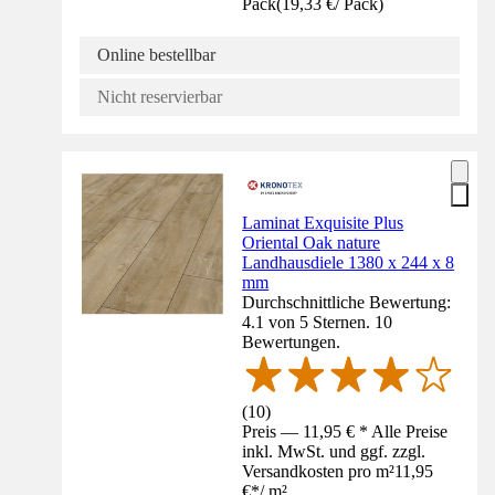
Pack
(
19,33 €
/
Pack
)
Online bestellbar
Nicht reservierbar
Laminat Exquisite Plus
Oriental Oak nature
Landhausdiele 1380 x 244 x 8
mm
Durchschnittliche Bewertung:
4.1 von 5 Sternen. 10
Bewertungen.
(
10
)
Preis — 11,95 € * Alle Preise
inkl. MwSt. und ggf. zzgl.
Versandkosten pro m²
11,95
€
*
/
m²