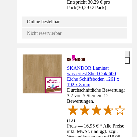
Entspricht 30,29 € pro
Pack
(
30,29 €
/
Pack
)
Online bestellbar
Nicht reservierbar
SKANDOR Laminat
wasserfest Shell Oak 600
Eiche Schiffsboden 1261 x
192 x 8 mm
Durchschnittliche Bewertung:
3.7 von 5 Sternen. 12
Bewertungen.
(
12
)
Preis — 16,95 € * Alle Preise
inkl. MwSt. und ggf. zzgl.
Versandkosten pro m²
16,95