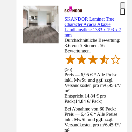
SKANDOR Laminat True
Character Acacia Akazie
Landhausdiele 1383 x 193 x 7
mm
Durchschnittliche Bewertung:
3.6 von 5 Sternen. 56
Bewertungen.
(
56
)
Preis — 6,95 € * Alle Preise
inkl. MwSt. und ggf. zzgl.
Versandkosten pro m²
6,95 €
*
/
m²
Entspricht 14,84 € pro
Pack
(
14,84 €
/
Pack
)
Bei Abnahme von 60 Pack:
Preis — 6,45 € * Alle Preise
inkl. MwSt. und ggf. zzgl.
Versandkosten pro m²
6,45 €
*
/
m²