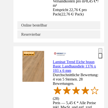
Versandkosten pro m²
8,45 €
*
/
m²
Entspricht 22,76 € pro
Pack
(
22,76 €
/
Pack
)
Online bestellbar
Reservierbar
Laminat Trend Eiche braun
Basic Landhausdiele 1376 x
193 x 6 mm
Durchschnittliche Bewertung:
4 von 5 Sternen. 28
Bewertungen.
(
28
)
Preis — 5,45 € * Alle Preise
inkl. MwSt. und ggf. zzgl.