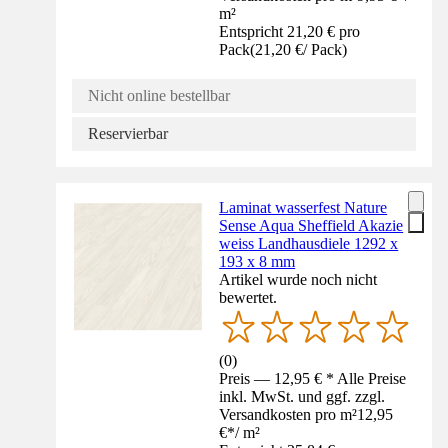
m²
Entspricht 21,20 € pro
Pack
(
21,20 €
/
Pack
)
Nicht online bestellbar
Reservierbar
Laminat wasserfest Nature
Sense Aqua Sheffield Akazie
weiss Landhausdiele 1292 x
193 x 8 mm
Artikel wurde noch nicht
bewertet.
(
0
)
Preis — 12,95 € * Alle Preise
inkl. MwSt. und ggf. zzgl.
Versandkosten pro m²
12,95
€
*
/
m²