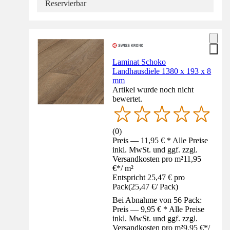
Reservierbar
Laminat Schoko
Landhausdiele 1380 x 193 x 8
mm
Artikel wurde noch nicht
bewertet.
(
0
)
Preis — 11,95 € * Alle Preise
inkl. MwSt. und ggf. zzgl.
Versandkosten pro m²
11,95
€
*
/
m²
Entspricht 25,47 € pro
Pack
(
25,47 €
/
Pack
)
Bei Abnahme von 56 Pack:
Preis — 9,95 € * Alle Preise
inkl. MwSt. und ggf. zzgl.
Versandkosten pro m²
9,95 €
*
/