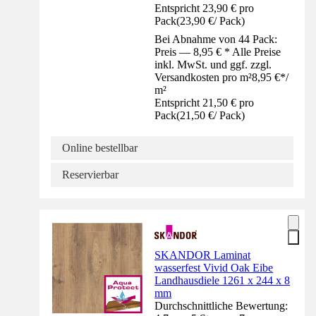
Entspricht 23,90 € pro
Pack
(
23,90 €
/
Pack
)
Bei Abnahme von 44 Pack:
Preis — 8,95 € * Alle Preise
inkl. MwSt. und ggf. zzgl.
Versandkosten pro m²
8,95 €
*
/
m²
Entspricht 21,50 € pro
Pack
(
21,50 €
/
Pack
)
Online bestellbar
Reservierbar
SKANDOR Laminat
wasserfest Vivid Oak Eibe
Landhausdiele 1261 x 244 x 8
mm
Durchschnittliche Bewertung: