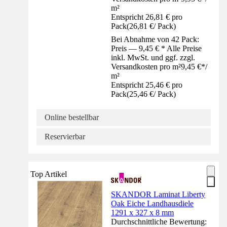
m²
Entspricht 26,81 € pro
Pack
(
26,81 €
/
Pack
)
Bei Abnahme von 42 Pack:
Preis — 9,45 € * Alle Preise
inkl. MwSt. und ggf. zzgl.
Versandkosten pro m²
9,45 €
*
/
m²
Entspricht 25,46 € pro
Pack
(
25,46 €
/
Pack
)
Online bestellbar
Reservierbar
Top Artikel
SKANDOR Laminat Liberty
Oak Eiche Landhausdiele
1291 x 327 x 8 mm
Durchschnittliche Bewertung: