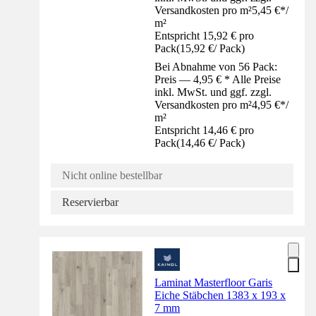
Versandkosten pro m²
5,45 €
*
/
m²
Entspricht 15,92 € pro
Pack
(
15,92 €
/
Pack
)
Bei Abnahme von 56 Pack:
Preis — 4,95 € * Alle Preise
inkl. MwSt. und ggf. zzgl.
Versandkosten pro m²
4,95 €
*
/
m²
Entspricht 14,46 € pro
Pack
(
14,46 €
/
Pack
)
Nicht online bestellbar
Reservierbar
Laminat Masterfloor Garis
Eiche Stäbchen 1383 x 193 x
7 mm