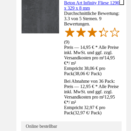
Beton Art Infinity Fliese 1290
x 329 x 8 mm
Durchschnittliche Bewertung:
3.3 von 5 Sternen. 9
Bewertungen.
(
9
)
Preis — 14,95 € * Alle Preise
inkl. MwSt. und ggf. zzgl.
Versandkosten pro m²
14,95
€
*
/
m²
Entspricht 38,06 € pro
Pack
(
38,06 €
/
Pack
)
Bei Abnahme von 36 Pack:
Preis — 12,95 € * Alle Preise
inkl. MwSt. und ggf. zzgl.
Versandkosten pro m²
12,95
€
*
/
m²
Entspricht 32,97 € pro
Pack
(
32,97 €
/
Pack
)
Online bestellbar