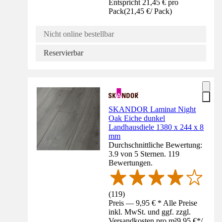
Entspricht 21,45 € pro
Pack
(
21,45 €
/
Pack
)
Nicht online bestellbar
Reservierbar
SKANDOR Laminat Night
Oak Eiche dunkel
Landhausdiele 1380 x 244 x 8
mm
Durchschnittliche Bewertung:
3.9 von 5 Sternen. 119
Bewertungen.
(
119
)
Preis — 9,95 € * Alle Preise
inkl. MwSt. und ggf. zzgl.
Versandkosten pro m²
9,95 €
*
/