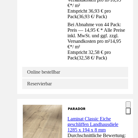
€
*
/
m²
Entspricht 36,93 € pro
Pack
(
36,93 €
/
Pack
)
Bei Abnahme von 44 Pack:
Preis — 14,95 € * Alle Preise
inkl. MwSt. und ggf. zzgl.
Versandkosten pro m²
14,95
€
*
/
m²
Entspricht 32,58 € pro
Pack
(
32,58 €
/
Pack
)
Online bestellbar
Reservierbar
Laminat Classic Eiche
geschliffen Landhausdiele
1285 x 194 x 8 mm
Durchschnittliche Bewertung: