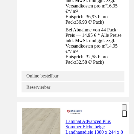
inkl. MwSt. und ggf. zzgl.
Versandkosten pro m²
16,95
€
*
/
m²
Entspricht 36,93 € pro
Pack
(
36,93 €
/
Pack
)
Bei Abnahme von 44 Pack:
Preis — 14,95 € * Alle Preise
inkl. MwSt. und ggf. zzgl.
Versandkosten pro m²
14,95
€
*
/
m²
Entspricht 32,58 € pro
Pack
(
32,58 €
/
Pack
)
Online bestellbar
Reservierbar
Laminat Advanced Plus
Sommer Eiche beige
Landhausdiele 1380 x 244 x 8