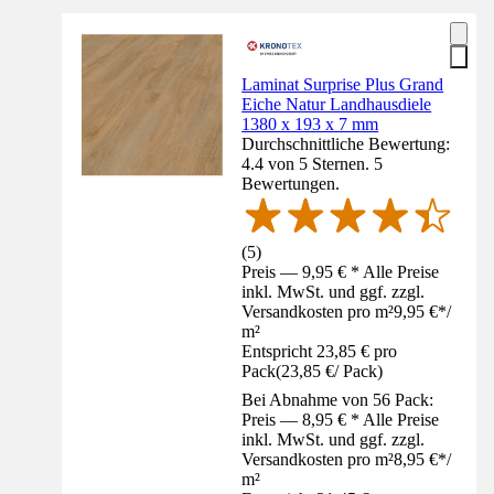
Laminat Surprise Plus Grand
Eiche Natur Landhausdiele
1380 x 193 x 7 mm
Durchschnittliche Bewertung:
4.4 von 5 Sternen. 5
Bewertungen.
(
5
)
Preis — 9,95 € * Alle Preise
inkl. MwSt. und ggf. zzgl.
Versandkosten pro m²
9,95 €
*
/
m²
Entspricht 23,85 € pro
Pack
(
23,85 €
/
Pack
)
Bei Abnahme von 56 Pack:
Preis — 8,95 € * Alle Preise
inkl. MwSt. und ggf. zzgl.
Versandkosten pro m²
8,95 €
*
/
m²