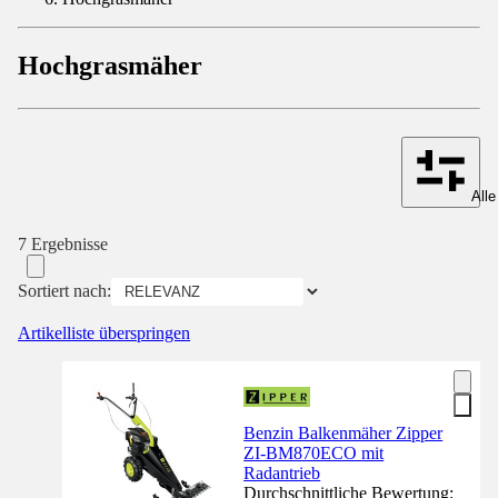
Hochgrasmäher
Alle
7 Ergebnisse
Sortiert nach:
Artikelliste überspringen
Benzin Balkenmäher Zipper
ZI-BM870ECO mit
Radantrieb
Durchschnittliche Bewertung: