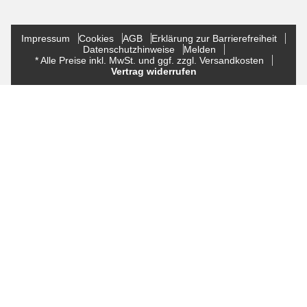
Impressum
Cookies
AGB
Erklärung zur Barrierefreiheit
Datenschutzhinweise
Melden
* Alle Preise inkl. MwSt. und ggf. zzgl. Versandkosten
Vertrag widerrufen