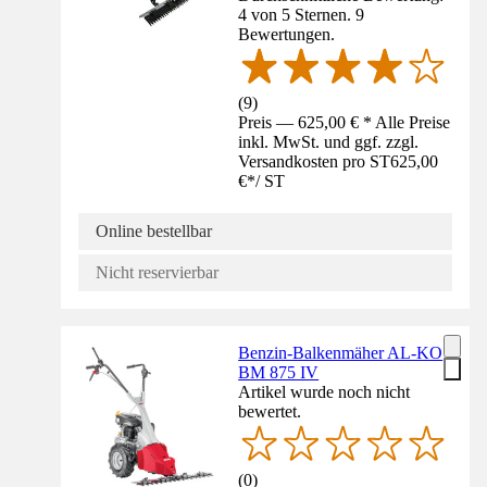
4 von 5 Sternen. 9
Bewertungen.
(
9
)
Preis — 625,00 € * Alle Preise
inkl. MwSt. und ggf. zzgl.
Versandkosten pro ST
625,00
€
*
/
ST
Online bestellbar
Nicht reservierbar
Benzin-Balkenmäher AL-KO
BM 875 IV
Artikel wurde noch nicht
bewertet.
(
0
)