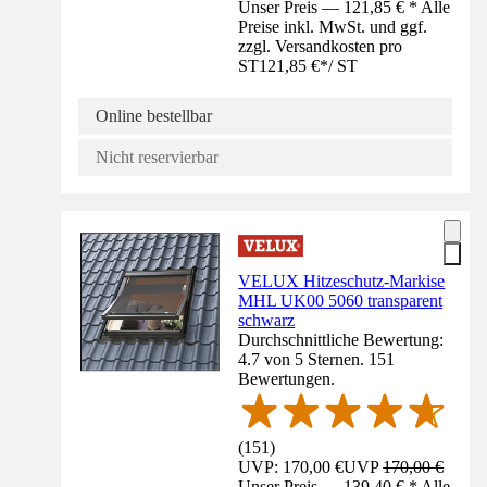
Unser Preis — 121,85 € * Alle
Preise inkl. MwSt. und ggf.
zzgl. Versandkosten pro
ST
121,85 €
*
/
ST
Online bestellbar
Nicht reservierbar
VELUX Hitzeschutz-Markise
MHL UK00 5060 transparent
schwarz
Durchschnittliche Bewertung:
4.7 von 5 Sternen. 151
Bewertungen.
(
151
)
UVP: 170,00 €
UVP
170,00 €
Unser Preis — 139,40 € * Alle