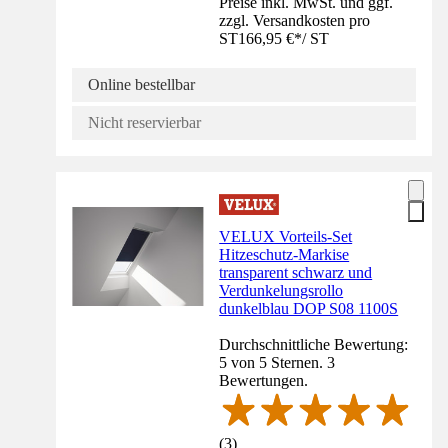
Preise inkl. MwSt. und ggf.
zzgl. Versandkosten pro
ST
166,95 €
*
/
ST
Online bestellbar
Nicht reservierbar
VELUX Vorteils-Set
Hitzeschutz-Markise
transparent schwarz und
Verdunkelungsrollo
dunkelblau DOP S08 1100S
Durchschnittliche Bewertung:
5 von 5 Sternen. 3
Bewertungen.
(
3
)