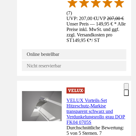
(
7
)
UVP: 207,00 €
UVP
207,00 €
Unser Preis — 149,95 € * Alle
Preise inkl. MwSt. und ggf.
zzgl. Versandkosten pro
ST
149,95 €
*
/
ST
Online bestellbar
Nicht reservierbar
VELUX Vorteils-Set
Hitzeschutz-Markise
transparent schwarz und
Verdunkelungsrollo grau DOP
FK04 0705S
Durchschnittliche Bewertung:
5 von 5 Sternen. 7