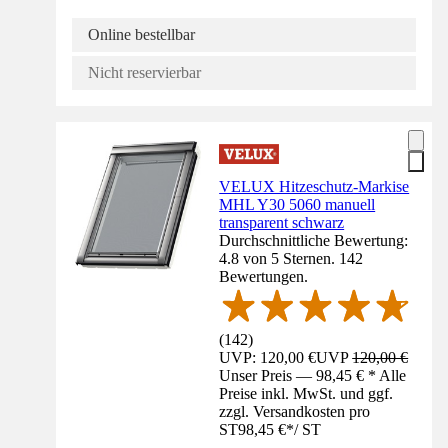
Online bestellbar
Nicht reservierbar
VELUX Hitzeschutz-Markise
MHL Y30 5060 manuell
transparent schwarz
Durchschnittliche Bewertung:
4.8 von 5 Sternen. 142
Bewertungen.
(
142
)
UVP: 120,00 €
UVP
120,00 €
Unser Preis — 98,45 € * Alle
Preise inkl. MwSt. und ggf.
zzgl. Versandkosten pro
ST
98,45 €
*
/
ST