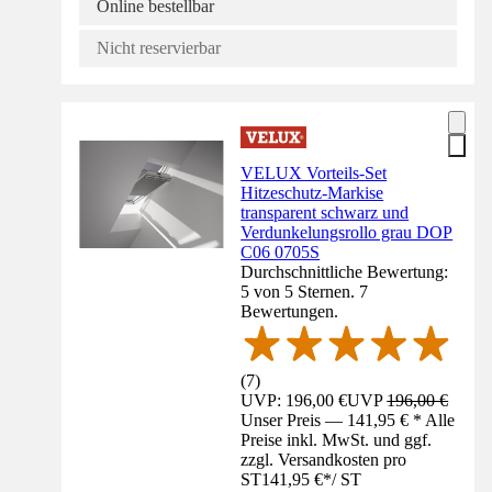
Online bestellbar
Nicht reservierbar
VELUX Vorteils-Set
Hitzeschutz-Markise
transparent schwarz und
Verdunkelungsrollo grau DOP
C06 0705S
Durchschnittliche Bewertung:
5 von 5 Sternen. 7
Bewertungen.
(
7
)
UVP: 196,00 €
UVP
196,00 €
Unser Preis — 141,95 € * Alle
Preise inkl. MwSt. und ggf.
zzgl. Versandkosten pro
ST
141,95 €
*
/
ST