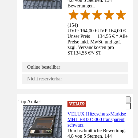
4.8 von 5 Sternen. 154
Bewertungen.
(
154
)
UVP: 164,00 €
UVP
164,00 €
Unser Preis — 134,55 € * Alle
Preise inkl. MwSt. und ggf.
zzgl. Versandkosten pro
ST
134,55 €
*
/
ST
Online bestellbar
Nicht reservierbar
Top Artikel
VELUX Hitzeschutz-Markise
MHL FK00 5060 transparent
schwarz
Durchschnittliche Bewertung:
4.8 von 5 Sternen. 144