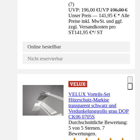
(
7
)
UVP: 196,00 €
UVP
196,00 €
Unser Preis — 141,95 € * Alle
Preise inkl. MwSt. und ggf.
zzgl. Versandkosten pro
ST
141,95 €
*
/
ST
Online bestellbar
Nicht reservierbar
VELUX Vorteils-Set
Hitzeschutz-Markise
transparent schwarz und
Verdunkelungsrollo grau DOP
CK06 0705S
Durchschnittliche Bewertung:
5 von 5 Sternen. 7
Bewertungen.