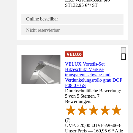
ST
132,95 €
*
/
ST
Online bestellbar
Nicht reservierbar
VELUX Vorteils-Set
Hitzeschutz-Markise
transparent schwarz und
Verdunkelungsrollo grau DOP
F08 0705S
Durchschnittliche Bewertung:
5 von 5 Sternen. 7
Bewertungen.
(
7
)
UVP: 220,00 €
UVP
220,00 €
Unser Preis — 160,95 € * Alle