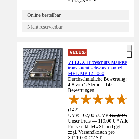
ST
98,45 €
*
/
ST
Online bestellbar
Nicht reservierbar
VELUX Hitzeschutz-Markise
transparent schwarz manuell
MHL MK12 5060
Durchschnittliche Bewertung:
4.8 von 5 Sternen. 142
Bewertungen.
(
142
)
UVP: 162,00 €
UVP
162,00 €
Unser Preis — 119,00 € * Alle
Preise inkl. MwSt. und ggf.
zzgl. Versandkosten pro
ST
119,00 €
*
/
ST