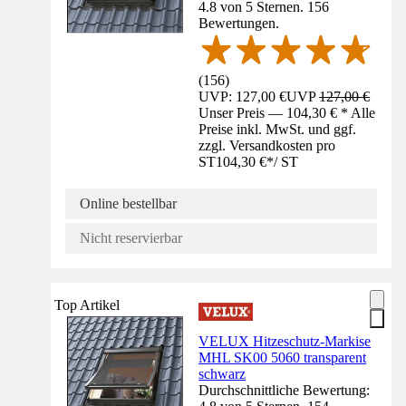
4.8 von 5 Sternen. 156
Bewertungen.
(
156
)
UVP: 127,00 €
UVP
127,00 €
Unser Preis — 104,30 € * Alle
Preise inkl. MwSt. und ggf.
zzgl. Versandkosten pro
ST
104,30 €
*
/
ST
Online bestellbar
Nicht reservierbar
Top Artikel
VELUX Hitzeschutz-Markise
MHL SK00 5060 transparent
schwarz
Durchschnittliche Bewertung: