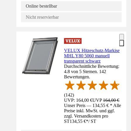
Online bestellbar
Nicht reservierbar
VELUX Hitzeschutz-Markise
MHL Y80 5060 manuell
transparent schwarz
Durchschnittliche Bewertung:
4.8 von 5 Sternen. 142
Bewertungen.
(
142
)
UVP: 164,00 €
UVP
164,00 €
Unser Preis — 134,55 € * Alle
Preise inkl. MwSt. und ggf.
zzgl. Versandkosten pro
ST
134,55 €
*
/
ST