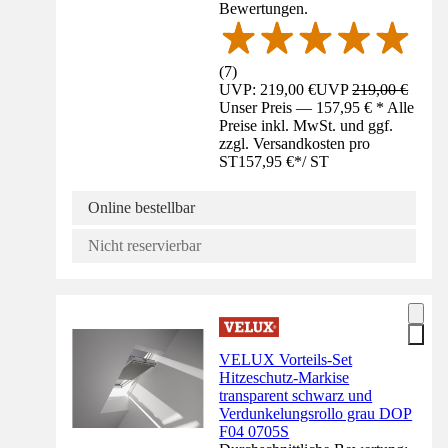
Bewertungen.
(
7
)
UVP: 219,00 €
UVP
219,00 €
Unser Preis — 157,95 € * Alle
Preise inkl. MwSt. und ggf.
zzgl. Versandkosten pro
ST
157,95 €
*
/
ST
Online bestellbar
Nicht reservierbar
VELUX Vorteils-Set
Hitzeschutz-Markise
transparent schwarz und
Verdunkelungsrollo grau DOP
F04 0705S