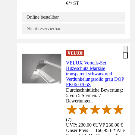
€
*
/
ST
Online bestellbar
Nicht reservierbar
VELUX Vorteils-Set
Hitzeschutz-Markise
transparent schwarz und
Verdunkelungsrollo grau DOP
FK06 0705S
Durchschnittliche Bewertung:
5 von 5 Sternen. 7
Bewertungen.
(
7
)
UVP: 230,00 €
UVP
230,00 €
Unser Preis — 166,95 € * Alle