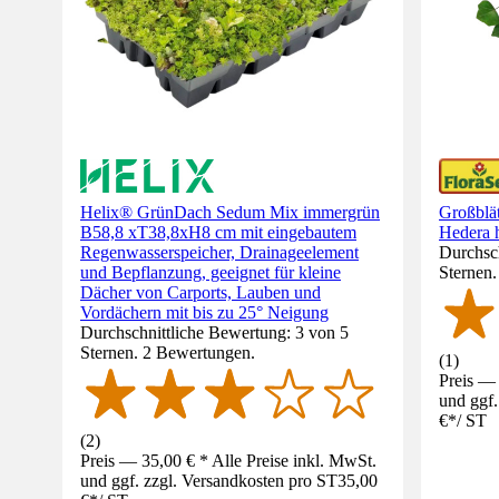
Helix® GrünDach Sedum Mix immergrün
Großblät
B58,8 xT38,8xH8 cm mit eingebautem
Hedera h
Regenwasserspeicher, Drainageelement
Durchsch
und Bepflanzung, geeignet für kleine
Sternen
Dächer von Carports, Lauben und
Vordächern mit bis zu 25° Neigung
Durchschnittliche Bewertung: 3 von 5
Sternen. 2 Bewertungen.
(
1
)
Preis — 
und ggf.
€
*
/
ST
(
2
)
Preis — 35,00 € * Alle Preise inkl. MwSt.
und ggf. zzgl. Versandkosten pro ST
35,00