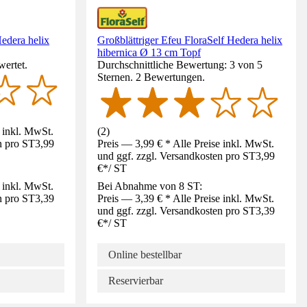
edera helix
Großblättriger Efeu FloraSelf Hedera helix
hibernica Ø 13 cm Topf
wertet.
Durchschnittliche Bewertung: 3 von 5
Sternen. 2 Bewertungen.
e inkl. MwSt.
(
2
)
n pro ST
3,99
Preis — 3,99 € * Alle Preise inkl. MwSt.
und ggf. zzgl. Versandkosten pro ST
3,99
€
*
/
ST
e inkl. MwSt.
Bei Abnahme von 8 ST:
n pro ST
3,39
Preis — 3,39 € * Alle Preise inkl. MwSt.
und ggf. zzgl. Versandkosten pro ST
3,39
€
*
/
ST
Online bestellbar
Reservierbar