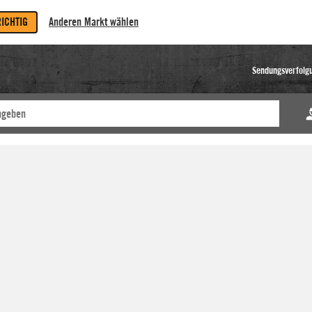
RICHTIG
Anderen Markt wählen
Sendungsverfolg