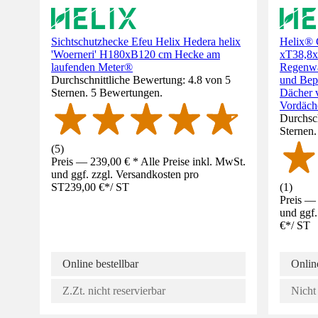
Sichtschutzhecke Efeu Helix Hedera helix
Helix® 
'Woerneri' H180xB120 cm Hecke am
xT38,8x
laufenden Meter®
Regenwa
Durchschnittliche Bewertung: 4.8 von 5
und Bepf
Sternen. 5 Bewertungen.
Dächer 
Vordäch
Durchsch
Sternen
(
5
)
Preis — 239,00 € * Alle Preise inkl. MwSt.
und ggf. zzgl. Versandkosten pro
ST
239,00 €
*
/
ST
(
1
)
Preis — 
und ggf.
€
*
/
ST
Online bestellbar
Online
Z.Zt. nicht reservierbar
Nicht 