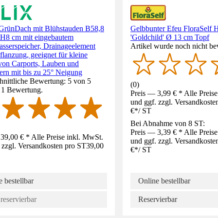
GrünDach mit Blühstauden B58,8
Gelbbunter Efeu FloraSelf H
H8 cm mit eingebautem
'Goldchild' Ø 13 cm Topf
sserspeicher, Drainageelement
Artikel wurde noch nicht be
lanzung, geeignet für kleine
von Carports, Lauben und
ern mit bis zu 25° Neigung
nittliche Bewertung: 5 von 5
(
0
)
. 1 Bewertung.
Preis — 3,99 € * Alle Preis
und ggf. zzgl. Versandkoste
€
*
/
ST
Bei Abnahme von 8 ST:
Preis — 3,39 € * Alle Preis
39,00 € * Alle Preise inkl. MwSt.
und ggf. zzgl. Versandkoste
 zzgl. Versandkosten pro ST
39,00
€
*
/
ST
 bestellbar
Online bestellbar
reservierbar
Reservierbar