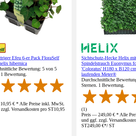
triger Efeu 6-er Pack FloraSelf
Sichtschutz-Hecke Helix mi
elix hibernica
Spindelstrauch Euonymus fo
nittliche Bewertung: 5 von 5
'Coloratus' H180 x B120 c
. 1 Bewertung.
laufenden Meter®
Durchschnittliche Bewertun
Sternen. 1 Bewertung.
10,95 € * Alle Preise inkl. MwSt.
 zzgl. Versandkosten pro ST
10,95
(
1
)
Preis — 249,00 € * Alle Pre
und ggf. zzgl. Versandkoste
ST
249,00 €
*
/
ST