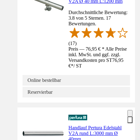
V2A Ø 40 mm L:1200 mm
Durchschnittliche Bewertung:
3.8 von 5 Sternen. 17
Bewertungen.
(
17
)
Preis — 76,95 € * Alle Preise
inkl. MwSt. und ggf. zzgl.
Versandkosten pro ST
76,95
€
*
/
ST
Online bestellbar
Reservierbar
Handlauf Pertura Edelstahl
V2A rund L:3000 mm Ø
40mm