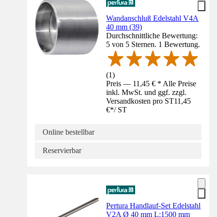
Wandanschluß Edelstahl V4A
40 mm (39)
Durchschnittliche Bewertung:
5 von 5 Sternen. 1 Bewertung.
(
1
)
Preis — 11,45 € * Alle Preise
inkl. MwSt. und ggf. zzgl.
Versandkosten pro ST
11,45
€
*
/
ST
Online bestellbar
Reservierbar
Pertura Handlauf-Set Edelstahl
V2A Ø 40 mm L:1500 mm