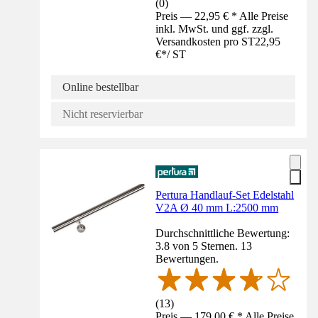
(
0
)
Preis — 22,95 € * Alle Preise
inkl. MwSt. und ggf. zzgl.
Versandkosten pro ST
22,95
€
*
/
ST
Online bestellbar
Nicht reservierbar
Pertura Handlauf-Set Edelstahl
V2A Ø 40 mm L:2500 mm
Durchschnittliche Bewertung:
3.8 von 5 Sternen. 13
Bewertungen.
(
13
)
Preis — 179,00 € * Alle Preise