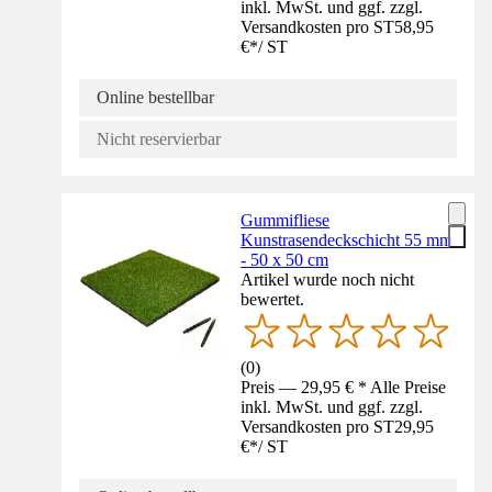
inkl. MwSt. und ggf. zzgl.
Versandkosten pro ST
58,95
€
*
/
ST
Online bestellbar
Nicht reservierbar
Gummifliese
Kunstrasendeckschicht 55 mm
- 50 x 50 cm
Artikel wurde noch nicht
bewertet.
(
0
)
Preis — 29,95 € * Alle Preise
inkl. MwSt. und ggf. zzgl.
Versandkosten pro ST
29,95
€
*
/
ST