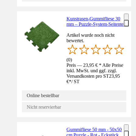
Kunstrasen-Gummifliese 30
mm – Puzzle-System-Seitenteil
Artikel wurde noch nicht
bewertet.
(
0
)
Preis — 23,95 € * Alle Preise
inkl. MwSt. und ggf. zzgl.
Versandkosten pro ST
23,95
€
*
/
ST
Online bestellbar
Nicht reservierbar
Gummifliese 50 mm - 50x50
cm Puzzle - Rot - Eckstück