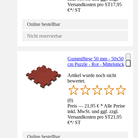
Versandkosten pro ST
17,95
€
*
/
ST
Online bestellbar
Nicht reservierbar
Gummifliese 50 mm - 50x50
cm Puzzle - Rot - Mittelstück
Artikel wurde noch nicht
bewertet.
(
0
)
Preis — 21,95 € * Alle Preise
inkl. MwSt. und ggf. zzgl.
Versandkosten pro ST
21,95
€
*
/
ST
Online bestellbar