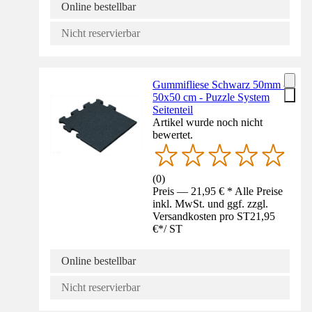
Online bestellbar
Nicht reservierbar
Gummifliese Schwarz 50mm -
50x50 cm - Puzzle System
Seitenteil
Artikel wurde noch nicht
bewertet.
(
0
)
Preis — 21,95 € * Alle Preise
inkl. MwSt. und ggf. zzgl.
Versandkosten pro ST
21,95
€
*
/
ST
Online bestellbar
Nicht reservierbar