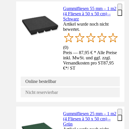
Gummifliesen 55 mm – 1 m2
(4 Fliesen à 50 x 50 cm) –
Schwarz
Artikel wurde noch nicht
bewertet.
(
0
)
Preis — 87,95 € * Alle Preise
inkl. MwSt. und ggf. zzgl.
Versandkosten pro ST
87,95
€
*
/
ST
Online bestellbar
Nicht reservierbar
Gummifliesen 25 mm – 1 m2
(4 Fliesen à 50 x 50 cm) –
Grün