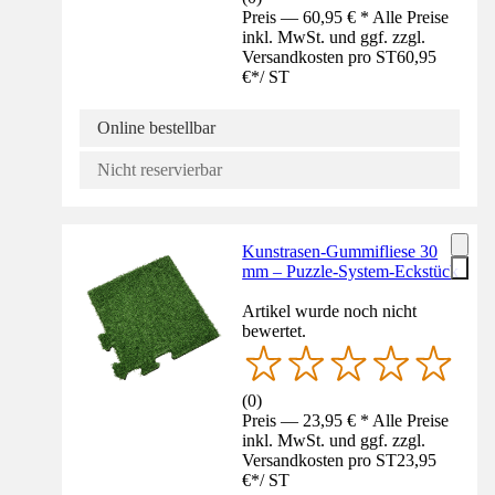
Preis — 60,95 € * Alle Preise
inkl. MwSt. und ggf. zzgl.
Versandkosten pro ST
60,95
€
*
/
ST
Online bestellbar
Nicht reservierbar
Kunstrasen-Gummifliese 30
mm – Puzzle-System-Eckstück
Artikel wurde noch nicht
bewertet.
(
0
)
Preis — 23,95 € * Alle Preise
inkl. MwSt. und ggf. zzgl.
Versandkosten pro ST
23,95
€
*
/
ST