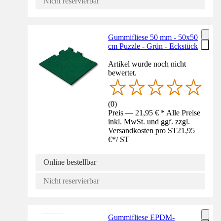
Nicht reservierbar
Gummifliese 50 mm - 50x50
cm Puzzle - Grün - Eckstück
Artikel wurde noch nicht
bewertet.
(
0
)
Preis — 21,95 € * Alle Preise
inkl. MwSt. und ggf. zzgl.
Versandkosten pro ST
21,95
€
*
/
ST
Online bestellbar
Nicht reservierbar
Gummifliese EPDM-