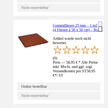
Nicht reservierbar
Gummifliesen 25 mm – 1 m2
(4 Fliesen à 50 x 50 cm) – Rot
Artikel wurde noch nicht
bewertet.
(
0
)
Preis — 58,95 € * Alle Preise
inkl. MwSt. und ggf. zzgl.
Versandkosten pro ST
58,95
€
*
/
ST
Online bestellbar
Nicht reservierbar