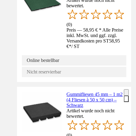
Artikel wurde noch nicht
bewertet.
(
0
)
Preis — 58,95 € * Alle Preise
inkl. MwSt. und ggf. zzgl.
Versandkosten pro ST
58,95
€
*
/
ST
Online bestellbar
Nicht reservierbar
Gummifliesen 45 mm – 1 m2
(4 Fliesen à 50 x 50 cm) –
Schwarz
Artikel wurde noch nicht
bewertet.
(
0
)