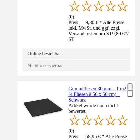
(
0
)
Preis — 9,80 € * Alle Preise
inkl. MwSt. und ggf. zzgl.
Versandkosten pro ST
9,80 €
*
/
ST
Online bestellbar
Nicht reservierbar
Gummifliesen 30 mm – 1 m2
(4 Fliesen à 50 x 50 cm) –
Schwarz
Artikel wurde noch nicht
bewertet.
(
0
)
Preis — 58,95 € * Alle Preise