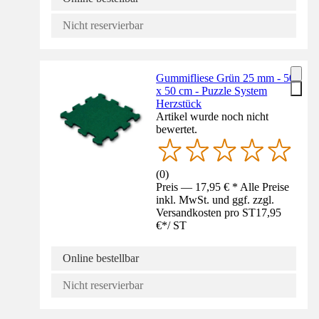
Nicht reservierbar
Gummifliese Grün 25 mm - 50
x 50 cm - Puzzle System
Herzstück
Artikel wurde noch nicht
bewertet.
(
0
)
Preis — 17,95 € * Alle Preise
inkl. MwSt. und ggf. zzgl.
Versandkosten pro ST
17,95
€
*
/
ST
Online bestellbar
Nicht reservierbar