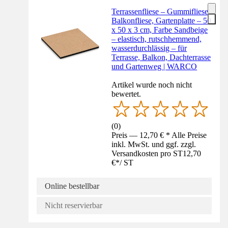
Terrassenfliese – Gummifliese,
Balkonfliese, Gartenplatte – 50
x 50 x 3 cm, Farbe Sandbeige
– elastisch, rutschhemmend,
wasserdurchlässig – für
Terrasse, Balkon, Dachterrasse
und Gartenweg | WARCO
Artikel wurde noch nicht
bewertet.
(
0
)
Preis — 12,70 € * Alle Preise
inkl. MwSt. und ggf. zzgl.
Versandkosten pro ST
12,70
€
*
/
ST
Online bestellbar
Nicht reservierbar