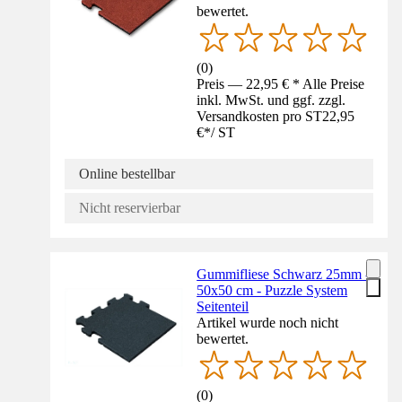
bewertet.
(
0
)
Preis — 22,95 € * Alle Preise
inkl. MwSt. und ggf. zzgl.
Versandkosten pro ST
22,95
€
*
/
ST
Online bestellbar
Nicht reservierbar
Gummifliese Schwarz 25mm -
50x50 cm - Puzzle System
Seitenteil
Artikel wurde noch nicht
bewertet.
(
0
)