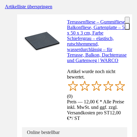
Artikelliste überspringen
Terrassenfliese – Gummifliese,
Balkonfliese, Gartenplatte – 50
x 50 x 3 cm, Farbe
Schiefergrau – elastisch,
rutschhemmend,
wasserdurchlässig – für
Terrasse, Balkon, Dachterrasse
und Gartenweg | WARCO
Artikel wurde noch nicht
bewertet.
(
0
)
Preis — 12,00 € * Alle Preise
inkl. MwSt. und ggf. zzgl.
Versandkosten pro ST
12,00
€
*
/
ST
Online bestellbar