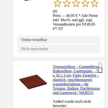
(
0
)
Preis — 49,95 € * Alle Preise
inkl. MwSt. und ggf. zzgl.
Versandkosten pro ST
49,95
€
*
/
ST
Online bestellbar
Nicht reservierbar
Terrassenfliese – Gummifliese,
Balkonfliese, Gartenplatte – 50
x 50 x 3 cm, Farbe Ziegelrot –
elastisch, rutschhemmend,
wasserdurchlässig – für
Terrasse, Balkon, Dachterrasse
und Gartenweg | WARCO
Artikel wurde noch nicht
bewertet.