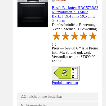
Bosch Backofen HBG578BS3
Nutzvolumen 71 l Maße
BxHxT 59,4 cm x 59,5 cm x
54,8 mm
Durchschnittliche Bewertung:
5 von 5 Sternen. 1 Bewertung.
(
1
)
Preis — 699,00 € * Alle Preise
inkl. MwSt. und ggf. zzgl.
Versandkosten pro ST
699,00
€
*
/
ST
Produktdatenblatt
Z.Zt. nicht online bestellbar
Nicht reservierbar