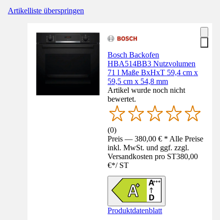
Artikelliste überspringen
Bosch Backofen
HBA514BB3 Nutzvolumen
71 l Maße BxHxT 59,4 cm x
59,5 cm x 54,8 mm
Artikel wurde noch nicht
bewertet.
(
0
)
Preis — 380,00 € * Alle Preise
inkl. MwSt. und ggf. zzgl.
Versandkosten pro ST
380,00
€
*
/
ST
Produktdatenblatt