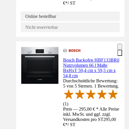
€
*
/
ST
Online bestellbar
Nicht reservierbar
Bosch Backofen HBF133BR0
Nutzvolumen 66 l Maße
BxHxT 59,4 cm x 59,5 cm x
54,8 cm
Durchschnittliche Bewertung:
5 von 5 Sternen. 1 Bewertung.
(
1
)
Preis — 295,00 € * Alle Preise
inkl. MwSt. und ggf. zzgl.
Versandkosten pro ST
295,00
€
*
/
ST