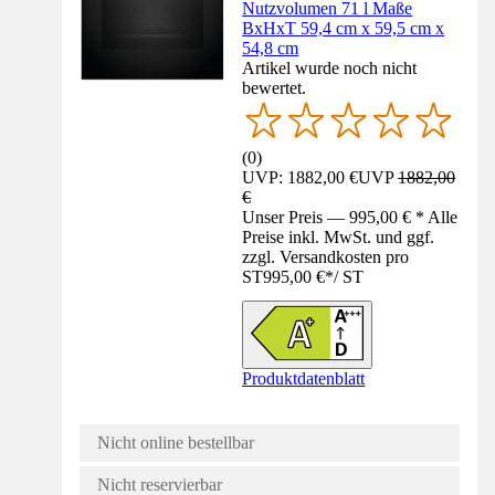
Nutzvolumen 71 l Maße
BxHxT 59,4 cm x 59,5 cm x
54,8 cm
Artikel wurde noch nicht
bewertet.
(
0
)
UVP: 1882,00 €
UVP
1882,00
€
Unser Preis — 995,00 € * Alle
Preise inkl. MwSt. und ggf.
zzgl. Versandkosten pro
ST
995,00 €
*
/
ST
Produktdatenblatt
Nicht online bestellbar
Nicht reservierbar