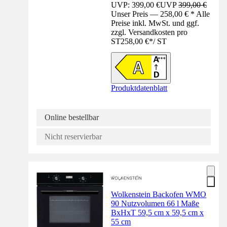
UVP: 399,00 €
UVP
399,00 €
Unser Preis — 258,00 € * Alle
Preise inkl. MwSt. und ggf.
zzgl. Versandkosten pro
ST
258,00 €
*
/
ST
Produktdatenblatt
Online bestellbar
Nicht reservierbar
Wolkenstein Backofen WMO
90 Nutzvolumen 66 l Maße
BxHxT 59,5 cm x 59,5 cm x
55 cm