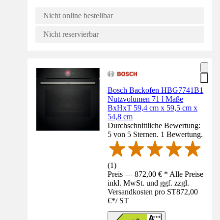
Nicht online bestellbar
Nicht reservierbar
Bosch Backofen HBG7741B1
Nutzvolumen 71 l Maße
BxHxT 59,4 cm x 59,5 cm x
54,8 cm
Durchschnittliche Bewertung:
5 von 5 Sternen. 1 Bewertung.
(
1
)
Preis — 872,00 € * Alle Preise
inkl. MwSt. und ggf. zzgl.
Versandkosten pro ST
872,00
€
*
/
ST