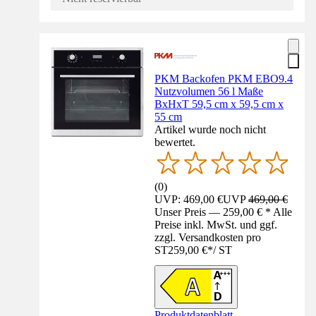
PKM Backofen PKM EBO9.4
Nutzvolumen 56 l Maße
BxHxT 59,5 cm x 59,5 cm x
55 cm
Artikel wurde noch nicht
bewertet.
(
0
)
UVP: 469,00 €
UVP
469,00 €
Unser Preis — 259,00 € * Alle
Preise inkl. MwSt. und ggf.
zzgl. Versandkosten pro
ST
259,00 €
*
/
ST
Produktdatenblatt