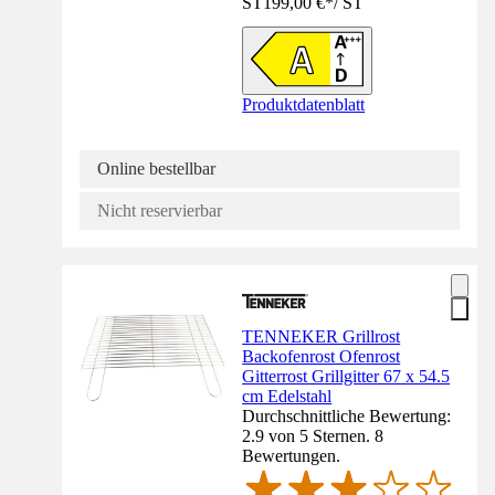
ST
199,00 €
*
/
ST
Produktdatenblatt
Online bestellbar
Nicht reservierbar
TENNEKER Grillrost
Backofenrost Ofenrost
Gitterrost Grillgitter 67 x 54.5
cm Edelstahl
Durchschnittliche Bewertung:
2.9 von 5 Sternen. 8
Bewertungen.