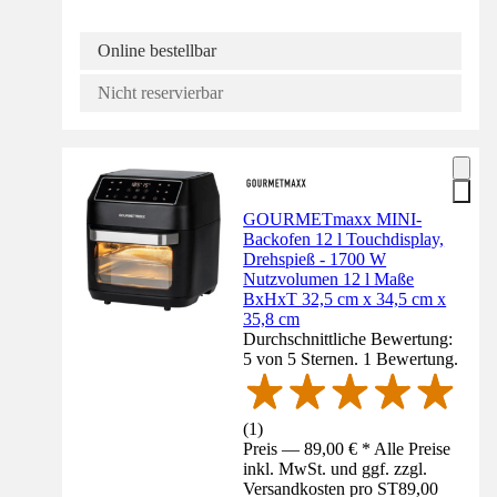
Online bestellbar
Nicht reservierbar
GOURMETmaxx MINI-
Backofen 12 l Touchdisplay,
Drehspieß - 1700 W
Nutzvolumen 12 l Maße
BxHxT 32,5 cm x 34,5 cm x
35,8 cm
Durchschnittliche Bewertung:
5 von 5 Sternen. 1 Bewertung.
(
1
)
Preis — 89,00 € * Alle Preise
inkl. MwSt. und ggf. zzgl.
Versandkosten pro ST
89,00