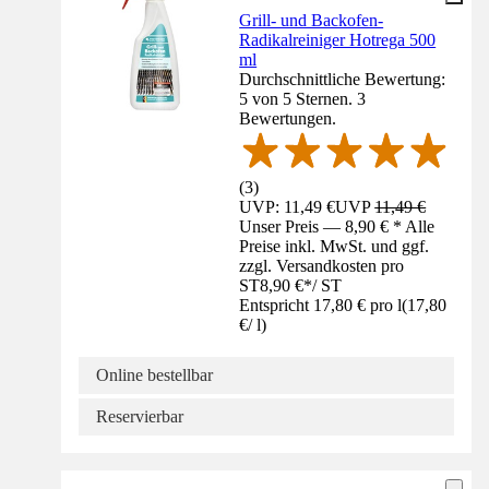
Grill- und Backofen-
Radikalreiniger Hotrega 500
ml
Durchschnittliche Bewertung:
5 von 5 Sternen. 3
Bewertungen.
(
3
)
UVP: 11,49 €
UVP
11,49 €
Unser Preis — 8,90 € * Alle
Preise inkl. MwSt. und ggf.
zzgl. Versandkosten pro
ST
8,90 €
*
/
ST
Entspricht 17,80 € pro l
(
17,80
€
/
l
)
Online bestellbar
Reservierbar