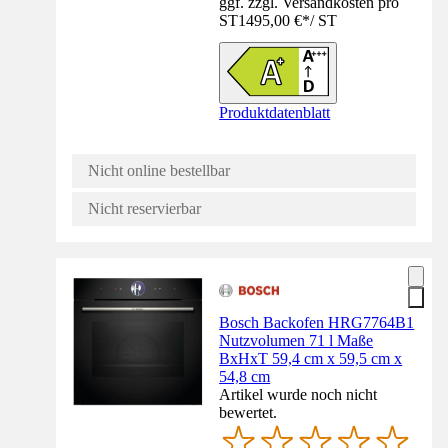
ggf. zzgl. Versandkosten pro
ST
1495,00 €
*
/
ST
Produktdatenblatt
Nicht online bestellbar
Nicht reservierbar
Bosch Backofen HRG7764B1
Nutzvolumen 71 l Maße
BxHxT 59,4 cm x 59,5 cm x
54,8 cm
Artikel wurde noch nicht
bewertet.