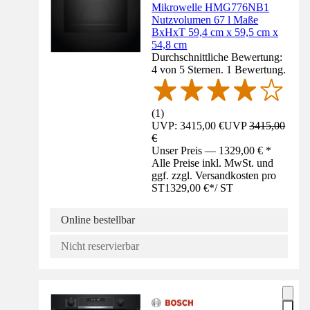
Mikrowelle HMG776NB1
Nutzvolumen 67 l Maße
BxHxT 59,4 cm x 59,5 cm x
54,8 cm
Durchschnittliche Bewertung:
4 von 5 Sternen. 1 Bewertung.
(
1
)
UVP: 3415,00 €
UVP
3415,00
€
Unser Preis — 1329,00 € *
Alle Preise inkl. MwSt. und
ggf. zzgl. Versandkosten pro
ST
1329,00 €
*
/
ST
Online bestellbar
Nicht reservierbar