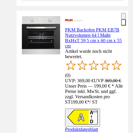
PKM Backofen PKM EB7B
Nutzvolumen 64 l Maße
BxHxT 59,5 cm x 60 cm x 55
cm
Artikel wurde noch nicht
bewertet.
(
0
)
UVP: 369,00 €
UVP
369,00 €
Unser Preis — 199,00 € * Alle
Preise inkl. MwSt. und ggf.
zzgl. Versandkosten pro
ST
199,00 €
*
/
ST
Produktdatenblatt