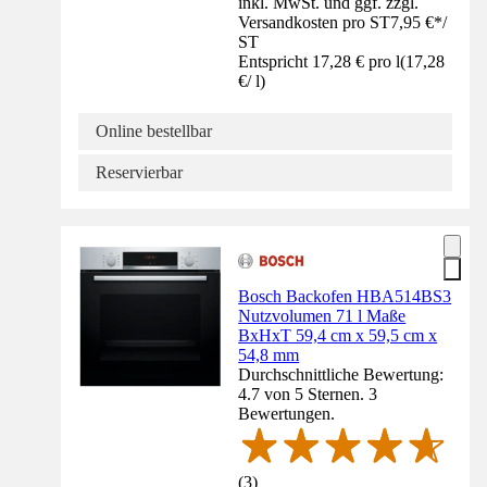
inkl. MwSt. und ggf. zzgl.
Versandkosten pro ST
7,95 €
*
/
ST
Entspricht 17,28 € pro l
(
17,28
€
/
l
)
Online bestellbar
Reservierbar
Bosch Backofen HBA514BS3
Nutzvolumen 71 l Maße
BxHxT 59,4 cm x 59,5 cm x
54,8 mm
Durchschnittliche Bewertung:
4.7 von 5 Sternen. 3
Bewertungen.
(
3
)