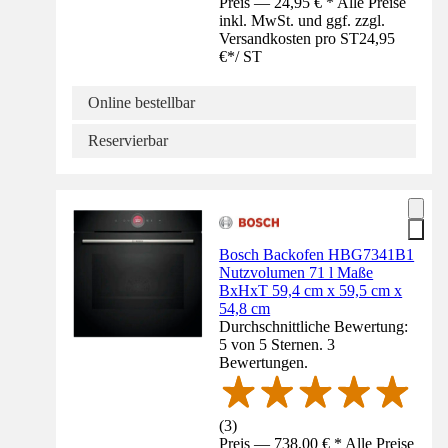
Preis — 24,95 € * Alle Preise
inkl. MwSt. und ggf. zzgl.
Versandkosten pro ST
24,95
€
*
/
ST
Online bestellbar
Reservierbar
Bosch Backofen HBG7341B1
Nutzvolumen 71 l Maße
BxHxT 59,4 cm x 59,5 cm x
54,8 cm
Durchschnittliche Bewertung:
5 von 5 Sternen. 3
Bewertungen.
(
3
)
Preis — 738,00 € * Alle Preise