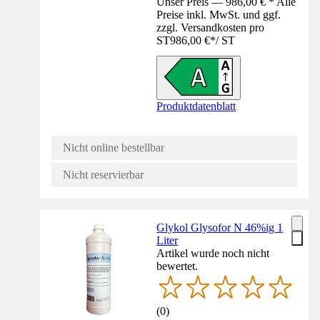
Unser Preis — 986,00 € * Alle
Preise inkl. MwSt. und ggf.
zzgl. Versandkosten pro
ST
986,00 €
*
/
ST
Produktdatenblatt
Nicht online bestellbar
Nicht reservierbar
Glykol Glysofor N 46%ig 1
Liter
Artikel wurde noch nicht
bewertet.
(
0
)