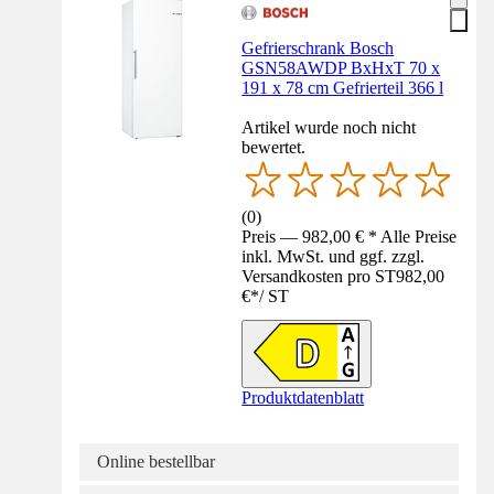
Gefrierschrank Bosch
GSN58AWDP BxHxT 70 x
191 x 78 cm Gefrierteil 366 l
Artikel wurde noch nicht
bewertet.
(
0
)
Preis — 982,00 € * Alle Preise
inkl. MwSt. und ggf. zzgl.
Versandkosten pro ST
982,00
€
*
/
ST
Produktdatenblatt
Online bestellbar