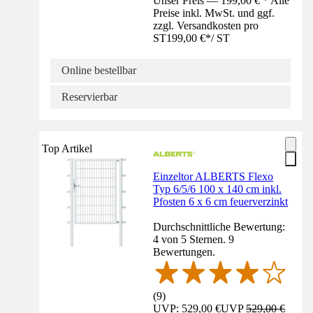
Unser Preis — 199,00 € * Alle
Preise inkl. MwSt. und ggf.
zzgl. Versandkosten pro
ST
199,00 €
*
/
ST
Online bestellbar
Reservierbar
Top Artikel
Einzeltor ALBERTS Flexo
Typ 6/5/6 100 x 140 cm inkl.
Pfosten 6 x 6 cm feuerverzinkt
Durchschnittliche Bewertung:
4 von 5 Sternen. 9
Bewertungen.
(
9
)
UVP: 529,00 €
UVP
529,00 €