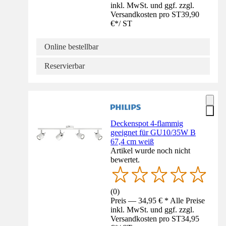
inkl. MwSt. und ggf. zzgl.
Versandkosten pro ST
39,90
€
*
/
ST
Online bestellbar
Reservierbar
Deckenspot 4-flammig
geeignet für GU10/35W B
67,4 cm weiß
Artikel wurde noch nicht
bewertet.
(
0
)
Preis — 34,95 € * Alle Preise
inkl. MwSt. und ggf. zzgl.
Versandkosten pro ST
34,95