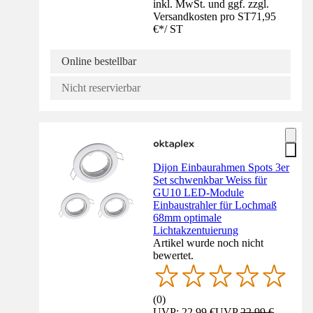
inkl. MwSt. und ggf. zzgl.
Versandkosten pro ST
71,95
€
*
/
ST
Online bestellbar
Nicht reservierbar
Dijon Einbaurahmen Spots 3er
Set schwenkbar Weiss für
GU10 LED-Module
Einbaustrahler für Lochmaß
68mm optimale
Lichtakzentuierung
Artikel wurde noch nicht
bewertet.
(
0
)
UVP: 22,99 €
UVP
22,99 €