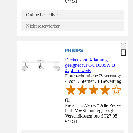
€
*
/
ST
Online bestellbar
Nicht reservierbar
Deckenspot 3-flammig
geeignet für GU10/35W B
47,4 cm weiß
Durchschnittliche Bewertung:
4 von 5 Sternen. 1 Bewertung.
(
1
)
Preis — 27,95 € * Alle Preise
inkl. MwSt. und ggf. zzgl.
Versandkosten pro ST
27,95
€
*
/
ST