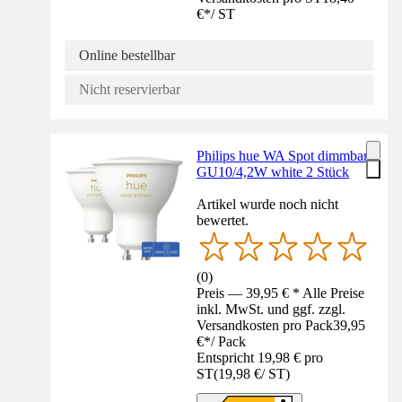
€
*
/
ST
Online bestellbar
Nicht reservierbar
Philips hue WA Spot dimmbar
GU10/4,2W white 2 Stück
Artikel wurde noch nicht
bewertet.
(
0
)
Preis — 39,95 € * Alle Preise
inkl. MwSt. und ggf. zzgl.
Versandkosten pro Pack
39,95
€
*
/
Pack
Entspricht 19,98 € pro
ST
(
19,98 €
/
ST
)