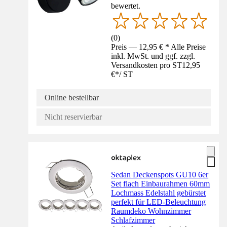
bewertet.
(
0
)
Preis — 12,95 € * Alle Preise
inkl. MwSt. und ggf. zzgl.
Versandkosten pro ST
12,95
€
*
/
ST
Online bestellbar
Nicht reservierbar
Sedan Deckenspots GU10 6er
Set flach Einbaurahmen 60mm
Lochmass Edelstahl gebürstet
perfekt für LED-Beleuchtung
Raumdeko Wohnzimmer
Schlafzimmer