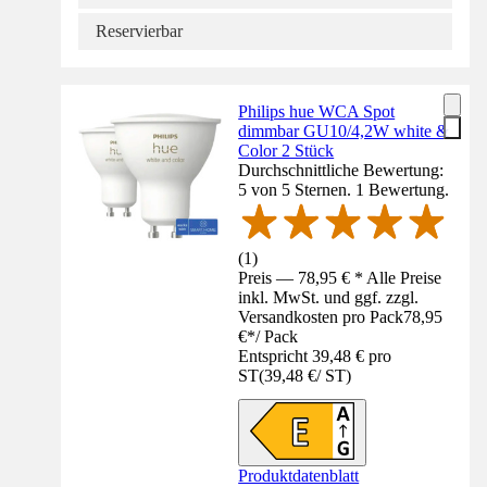
Reservierbar
Philips hue WCA Spot
dimmbar GU10/4,2W white &
Color 2 Stück
Durchschnittliche Bewertung:
5 von 5 Sternen. 1 Bewertung.
(
1
)
Preis — 78,95 € * Alle Preise
inkl. MwSt. und ggf. zzgl.
Versandkosten pro Pack
78,95
€
*
/
Pack
Entspricht 39,48 € pro
ST
(
39,48 €
/
ST
)
Produktdatenblatt