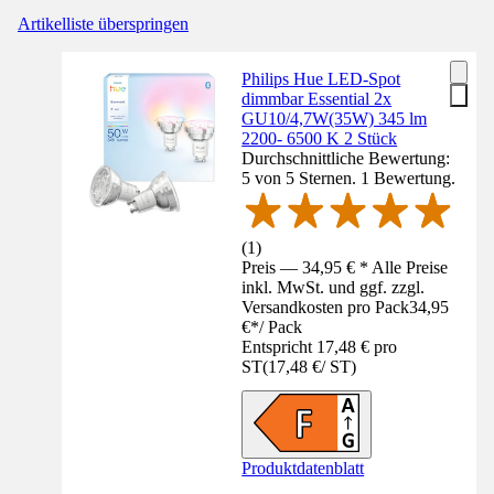
Artikelliste überspringen
Philips Hue LED-Spot
dimmbar Essential 2x
GU10/4,7W(35W) 345 lm
2200- 6500 K 2 Stück
Durchschnittliche Bewertung:
5 von 5 Sternen. 1 Bewertung.
(
1
)
Preis — 34,95 € * Alle Preise
inkl. MwSt. und ggf. zzgl.
Versandkosten pro Pack
34,95
€
*
/
Pack
Entspricht 17,48 € pro
ST
(
17,48 €
/
ST
)
Produktdatenblatt