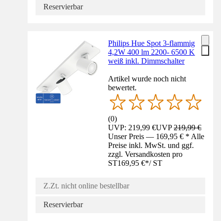
Reservierbar
Philips Hue Spot 3-flammig
4,2W 400 lm 2200- 6500 K
weiß inkl. Dimmschalter
Artikel wurde noch nicht
bewertet.
(
0
)
UVP: 219,99 €
UVP
219,99 €
Unser Preis — 169,95 € * Alle
Preise inkl. MwSt. und ggf.
zzgl. Versandkosten pro
ST
169,95 €
*
/
ST
Z.Zt. nicht online bestellbar
Reservierbar