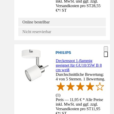
inkl. MwSt. und ggf. zzgl.
Versandkosten pro ST
28,55
€
*
/
ST
Online bestellbar
Nicht reservierbar
Deckenspot 1-flammig
geeignet für GU10/35W B 8
cm weiß
Durchschnittliche Bewertung:
4 von 5 Sternen. 1 Bewertung.
(
1
)
Preis — 11,95 € * Alle Preise
inkl. MwSt. und ggf. zzgl.
Versandkosten pro ST
11,95
€
*
/
ST