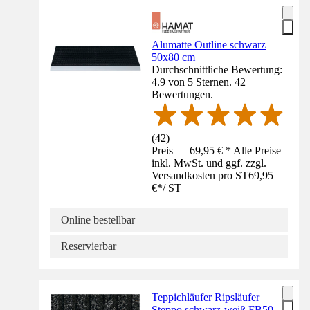
Alumatte Outline schwarz
50x80 cm
Durchschnittliche Bewertung:
4.9 von 5 Sternen. 42
Bewertungen.
(
42
)
Preis — 69,95 € * Alle Preise
inkl. MwSt. und ggf. zzgl.
Versandkosten pro ST
69,95
€
*
/
ST
Online bestellbar
Reservierbar
Teppichläufer Ripsläufer
Steppo schwarz-weiß FB50