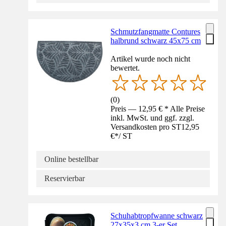
Schmutzfangmatte Contures
halbrund schwarz 45x75 cm
Artikel wurde noch nicht
bewertet.
(
0
)
Preis — 12,95 € * Alle Preise
inkl. MwSt. und ggf. zzgl.
Versandkosten pro ST
12,95
€
*
/
ST
Online bestellbar
Reservierbar
Schuhabtropfwanne schwarz
27x35x3 cm 3-er Set