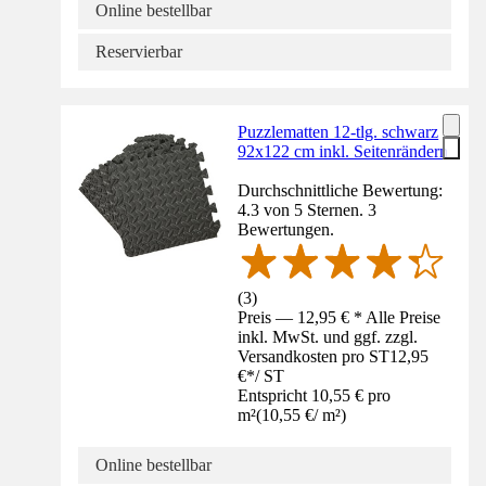
Online bestellbar
Reservierbar
Puzzlematten 12-tlg. schwarz
92x122 cm inkl. Seitenrändern
Durchschnittliche Bewertung:
4.3 von 5 Sternen. 3
Bewertungen.
(
3
)
Preis — 12,95 € * Alle Preise
inkl. MwSt. und ggf. zzgl.
Versandkosten pro ST
12,95
€
*
/
ST
Entspricht 10,55 € pro
m²
(
10,55 €
/
m²
)
Online bestellbar