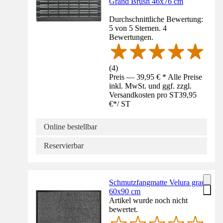
Grand Brush 46x76 cm
Durchschnittliche Bewertung:
5 von 5 Sternen. 4
Bewertungen.
(
4
)
Preis — 39,95 € * Alle Preise
inkl. MwSt. und ggf. zzgl.
Versandkosten pro ST
39,95
€
*
/
ST
Online bestellbar
Reservierbar
Schmutzfangmatte Velura grau
60x90 cm
Artikel wurde noch nicht
bewertet.