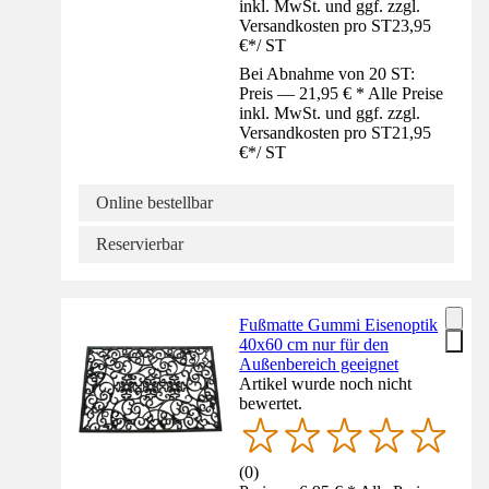
inkl. MwSt. und ggf. zzgl.
Versandkosten pro ST
23,95
€
*
/
ST
Bei Abnahme von 20 ST:
Preis — 21,95 € * Alle Preise
inkl. MwSt. und ggf. zzgl.
Versandkosten pro ST
21,95
€
*
/
ST
Online bestellbar
Reservierbar
Fußmatte Gummi Eisenoptik
40x60 cm nur für den
Außenbereich geeignet
Artikel wurde noch nicht
bewertet.
(
0
)