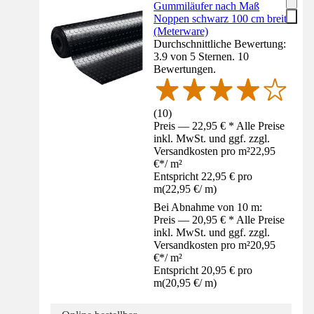
Gummiläufer nach Maß
Noppen schwarz 100 cm breit
(Meterware)
Durchschnittliche Bewertung:
3.9 von 5 Sternen. 10
Bewertungen.
(
10
)
Preis — 22,95 € * Alle Preise
inkl. MwSt. und ggf. zzgl.
Versandkosten pro m²
22,95
€
*
/
m²
Entspricht 22,95 € pro
m
(
22,95 €
/
m
)
Bei Abnahme von 10 m:
Preis — 20,95 € * Alle Preise
inkl. MwSt. und ggf. zzgl.
Versandkosten pro m²
20,95
€
*
/
m²
Entspricht 20,95 € pro
m
(
20,95 €
/
m
)