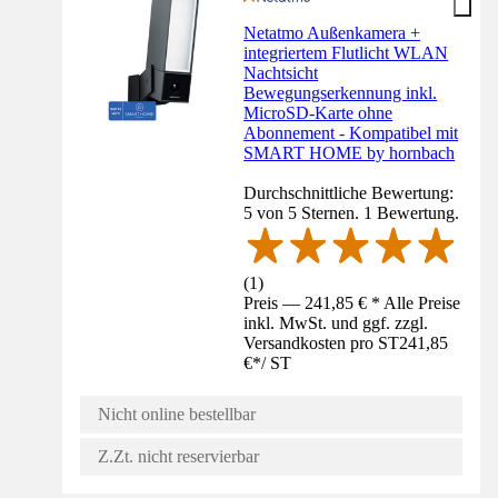
Netatmo Außenkamera +
integriertem Flutlicht WLAN
Nachtsicht
Bewegungserkennung inkl.
MicroSD-Karte ohne
Abonnement - Kompatibel mit
SMART HOME by hornbach
Durchschnittliche Bewertung:
5 von 5 Sternen. 1 Bewertung.
(
1
)
Preis — 241,85 € * Alle Preise
inkl. MwSt. und ggf. zzgl.
Versandkosten pro ST
241,85
€
*
/
ST
Nicht online bestellbar
Z.Zt. nicht reservierbar