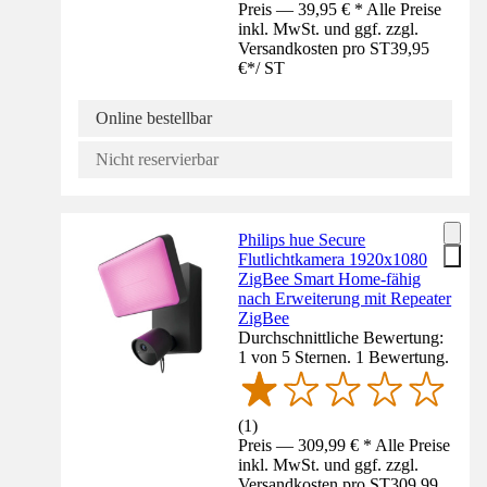
Preis — 39,95 € * Alle Preise
inkl. MwSt. und ggf. zzgl.
Versandkosten pro ST
39,95
€
*
/
ST
Online bestellbar
Nicht reservierbar
Philips hue Secure
Flutlichtkamera 1920x1080
ZigBee Smart Home-fähig
nach Erweiterung mit Repeater
ZigBee
Durchschnittliche Bewertung:
1 von 5 Sternen. 1 Bewertung.
(
1
)
Preis — 309,99 € * Alle Preise
inkl. MwSt. und ggf. zzgl.
Versandkosten pro ST
309,99