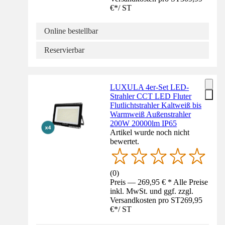
€
*
/
ST
Online bestellbar
Reservierbar
LUXULA 4er-Set LED-
Strahler CCT LED Fluter
Flutlichtstrahler Kaltweiß bis
Warmweiß Außenstrahler
200W 20000lm IP65
Artikel wurde noch nicht
bewertet.
(
0
)
Preis — 269,95 € * Alle Preise
inkl. MwSt. und ggf. zzgl.
Versandkosten pro ST
269,95
€
*
/
ST