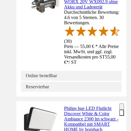
WORX 20V WX092.9 ohne
Akku und Ladegerät
Durchschnittliche Bewertung:
4.6 von 5 Sternen. 30
Bewertungen.
(
30
)
Preis — 55,00 € * Alle Preise
inkl. MwSt. und ggf. zzgl.
Versandkosten pro ST
55,00
€
*
/
ST
Online bestellbar
Reservierbar
Philips hue LED Flutlicht
Discover White & Color
Ambiance 2300 lm schwarz -
Kompatibel mit SMART
HOME by hornbach