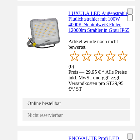
LUXULA LED Außenstrahler
Flutlichtstrahler mit 100W
4000K Neutralweiß Fluter
12000lm Strahler in Grau IP65
Artikel wurde noch nicht
bewertet.
(
0
)
Preis — 29,95 € * Alle Preise
inkl. MwSt. und ggf. zzgl.
Versandkosten pro ST
29,95
€
*
/
ST
Online bestellbar
Nicht reservierbar
ENOVALITE Profi LED