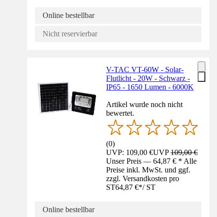
Online bestellbar
Nicht reservierbar
V-TAC VT-60W - Solar-
Flutlicht - 20W - Schwarz -
IP65 - 1650 Lumen - 6000K
Artikel wurde noch nicht
bewertet.
(
0
)
UVP: 109,00 €
UVP
109,00 €
Unser Preis — 64,87 € * Alle
Preise inkl. MwSt. und ggf.
zzgl. Versandkosten pro
ST
64,87 €
*
/
ST
Online bestellbar