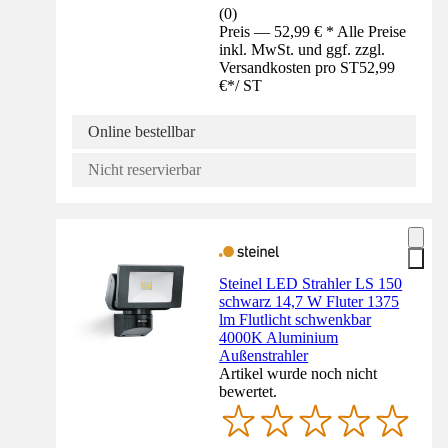
(
0
)
Preis — 52,99 € * Alle Preise
inkl. MwSt. und ggf. zzgl.
Versandkosten pro ST
52,99
€
*
/
ST
Online bestellbar
Nicht reservierbar
Steinel LED Strahler LS 150
schwarz 14,7 W Fluter 1375
lm Flutlicht schwenkbar
4000K Aluminium
Außenstrahler
Artikel wurde noch nicht
bewertet.