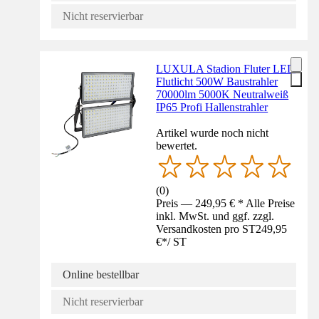
Nicht reservierbar
LUXULA Stadion Fluter LED
Flutlicht 500W Baustrahler
70000lm 5000K Neutralweiß
IP65 Profi Hallenstrahler
Artikel wurde noch nicht
bewertet.
(
0
)
Preis — 249,95 € * Alle Preise
inkl. MwSt. und ggf. zzgl.
Versandkosten pro ST
249,95
€
*
/
ST
Online bestellbar
Nicht reservierbar