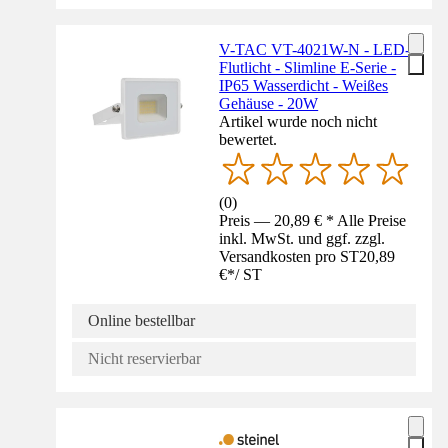
V-TAC VT-4021W-N - LED-
Flutlicht - Slimline E-Serie -
IP65 Wasserdicht - Weißes
Gehäuse - 20W
Artikel wurde noch nicht
bewertet.
(
0
)
Preis — 20,89 € * Alle Preise
inkl. MwSt. und ggf. zzgl.
Versandkosten pro ST
20,89
€
*
/
ST
Online bestellbar
Nicht reservierbar