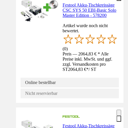
Festool Akku-Tischkreissäge
CSC SYS 50 EBI-Basic Solo
Master Edition - 578200
Artikel wurde noch nicht
bewertet.
(
0
)
Preis — 2064,83 € * Alle
Preise inkl. MwSt. und ggf.
zzgl. Versandkosten pro
ST
2064,83 €
*
/
ST
Online bestellbar
Nicht reservierbar
Festool Akku-Tischkreissäge