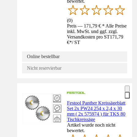
bewertet.
(
0
)
Preis — 171,79 € * Alle Preise
inkl. MwSt. und ggf. zzgl.
Versandkosten pro ST
171,79
€
*
/
ST
Online bestellbar
Nicht reservierbar
Festool Panther Kreissägeblatt
Set 2x PW24 254 x 2,4 x 30
mm ( 2x 575974 ) für TKS 80
Tischkreissäge
Artikel wurde noch nicht
bewertet.