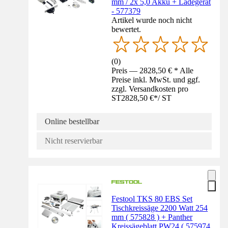
mm / 2x 5,0 Akku + Ladegerät
- 577379
Artikel wurde noch nicht
bewertet.
(
0
)
Preis — 2828,50 € * Alle
Preise inkl. MwSt. und ggf.
zzgl. Versandkosten pro
ST
2828,50 €
*
/
ST
Online bestellbar
Nicht reservierbar
Festool TKS 80 EBS Set
Tischkreissäge 2200 Watt 254
mm ( 575828 ) + Panther
Kreissägeblatt PW24 ( 575974