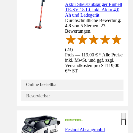
Akku-Stielstaubsauger Einhell
TE-SV 18 Li, inkl. Akku 4,0
Ah und Ladegerät
Durchschnittliche Bewertung:
4.8 von 5 Sternen. 23
Bewertungen.
(
23
)
Preis — 119,00 € * Alle Preise
inkl. MwSt. und ggf. zzgl.
Versandkosten pro ST
119,00
€
*
/
ST
Online bestellbar
Reservierbar
Festool Absaugmobil