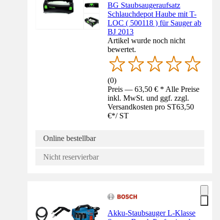
BG Staubsaugeraufsatz
Schlauchdepot Haube mit T-
LOC ( 500118 ) für Sauger ab
BJ 2013
Artikel wurde noch nicht
bewertet.
(
0
)
Preis — 63,50 € * Alle Preise
inkl. MwSt. und ggf. zzgl.
Versandkosten pro ST
63,50
€
*
/
ST
Online bestellbar
Nicht reservierbar
Akku-Staubsauger L-Klasse