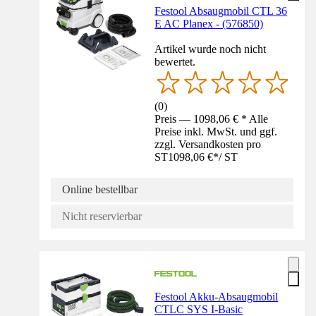
Festool Absaugmobil CTL 36
E AC Planex - (576850)
Artikel wurde noch nicht
bewertet.
(
0
)
Preis — 1098,06 € * Alle
Preise inkl. MwSt. und ggf.
zzgl. Versandkosten pro
ST
1098,06 €
*
/
ST
Online bestellbar
Nicht reservierbar
Festool Akku-Absaugmobil
CTLC SYS I-Basic