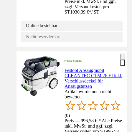
Preise inkl. MwSt. und ggf.
zzgl. Versandkosten pro
ST
1030,39 €
*
/
ST
Online bestellbar
Nicht reservierbar
Festool Absaugmobil
CLEANTEC CTM 26 EI inkl.
Verschlussdeckel für
Ansaugstutzen
Artikel wurde noch nicht
bewertet.
(
0
)
Preis — 996,58 € * Alle Preise
inkl. MwSt. und ggf. zzgl.
Versandkosten pro ST
996,58