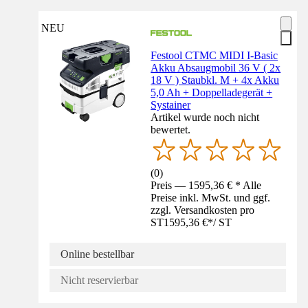
NEU
Festool CTMC MIDI I-Basic
Akku Absaugmobil 36 V ( 2x
18 V ) Staubkl. M + 4x Akku
5,0 Ah + Doppelladegerät +
Systainer
Artikel wurde noch nicht
bewertet.
(
0
)
Preis — 1595,36 € * Alle
Preise inkl. MwSt. und ggf.
zzgl. Versandkosten pro
ST
1595,36 €
*
/
ST
Online bestellbar
Nicht reservierbar