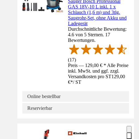
Sauger Bosch Professional
GAS 18V-10 L inkl. 1 x
Schlauch (1,6 m) und 3tlg.
Saugrohr-Set, ohne Akku und
Ladegerät
Durchschnittliche Bewertung:
4.6 von 5 Sternen. 17
Bewertungen.
(
17
)
Preis — 129,00 € * Alle Preise
inkl. MwSt. und ggf. zzgl.
Versandkosten pro ST
129,00
€
*
/
ST
Online bestellbar
Reservierbar