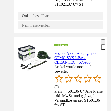
ST
1021,37 €
*
/
ST
Online bestellbar
Nicht reservierbar
Festool Akku-Absaugmobil
CTMC SYS I-Basic
CLEANTEC - 576933
Artikel wurde noch nicht
bewertet.
(
0
)
Preis — 501,36 € * Alle Preise
inkl. MwSt. und ggf. zzgl.
Versandkosten pro ST
501,36
€
*
/
ST