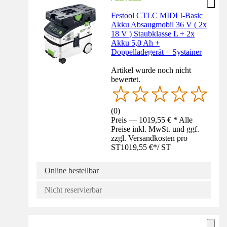
Festool CTLC MIDI I-Basic
Akku Absaugmobil 36 V ( 2x
18 V ) Staubklasse L + 2x
Akku 5,0 Ah +
Doppelladegerät + Systainer
Artikel wurde noch nicht
bewertet.
(
0
)
Preis — 1019,55 € * Alle
Preise inkl. MwSt. und ggf.
zzgl. Versandkosten pro
ST
1019,55 €
*
/
ST
Online bestellbar
Nicht reservierbar