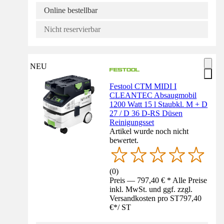
Online bestellbar
Nicht reservierbar
NEU
Festool CTM MIDI I
CLEANTEC Absaugmobil
1200 Watt 15 l Staubkl. M + D
27 / D 36 D-RS Düsen
Reinigungsset
Artikel wurde noch nicht
bewertet.
(
0
)
Preis — 797,40 € * Alle Preise
inkl. MwSt. und ggf. zzgl.
Versandkosten pro ST
797,40
€
*
/
ST