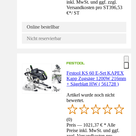
inkl. MwSt. und ggf. zzgl.
Versandkosten pro ST
396,53
€
*
/
ST
Online bestellbar
Nicht reservierbar
Festool KS 60 E-Set KAPEX
Kapp Zugsäge 1200W 216mm
+ Sägeblatt HW ( 561728 )
Artikel wurde noch nicht
bewertet.
(
0
)
Preis — 1021,37 € * Alle
Preise inkl. MwSt. und ggf.
zzgl. Versandkosten pro