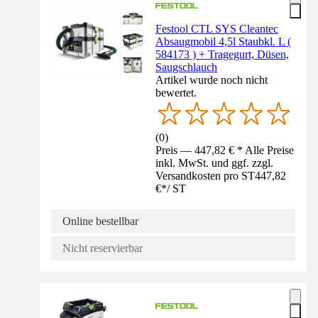
Festool CTL SYS Cleantec
Absaugmobil 4,5l Staubkl. L (
584173 ) + Tragegurt, Düsen,
Saugschlauch
Artikel wurde noch nicht
bewertet.
(
0
)
Preis — 447,82 € * Alle Preise
inkl. MwSt. und ggf. zzgl.
Versandkosten pro ST
447,82
€
*
/
ST
Online bestellbar
Nicht reservierbar