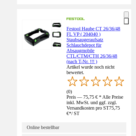
Festool Haube CT 26/36/48
FL VP ( 204040 )
Staubsaugeraufsatz
Schlauchdepot für
Absaugmobile
CTL/CTM/CTH 26/36/48
(nach T-Nr. !!! )
Artikel wurde noch nicht
bewertet.
(
0
)
Preis — 75,75 € * Alle Preise
inkl. MwSt. und ggf. zzgl.
Versandkosten pro ST
75,75
€
*
/
ST
Online bestellbar