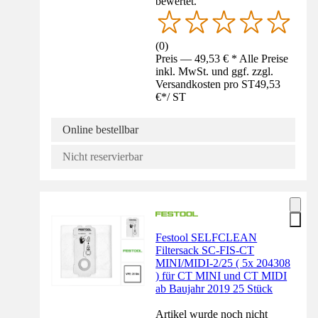
bewertet.
(
0
)
Preis — 49,53 € * Alle Preise
inkl. MwSt. und ggf. zzgl.
Versandkosten pro ST
49,53
€
*
/
ST
Online bestellbar
Nicht reservierbar
Festool SELFCLEAN
Filtersack SC-FIS-CT
MINI/MIDI-2/25 ( 5x 204308
) für CT MINI und CT MIDI
ab Baujahr 2019 25 Stück
Artikel wurde noch nicht