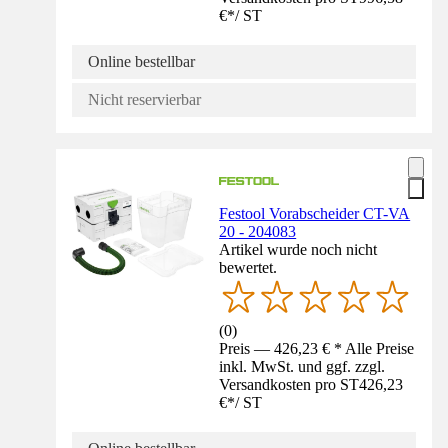
€
*
/
ST
Online bestellbar
Nicht reservierbar
Festool Vorabscheider CT-VA
20 - 204083
Artikel wurde noch nicht
bewertet.
(
0
)
Preis — 426,23 € * Alle Preise
inkl. MwSt. und ggf. zzgl.
Versandkosten pro ST
426,23
€
*
/
ST