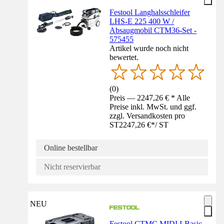
Festool Langhalsschleifer
LHS-E 225 400 W /
Absaugmobil CTM36-Set -
575455
Artikel wurde noch nicht
bewertet.
(
0
)
Preis — 2247,26 € * Alle
Preise inkl. MwSt. und ggf.
zzgl. Versandkosten pro
ST
2247,26 €
*
/
ST
Online bestellbar
Nicht reservierbar
NEU
Festool CTMC MIDI I-Basic