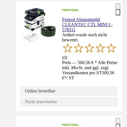
Festool Absaugmobil
CLEANTEC CTL MINI I -
578311
Artikel wurde noch nicht
bewertet.
(
0
)
Preis — 500,56 € * Alle Preise
inkl. MwSt. und ggf. zzgl.
Versandkosten pro ST
500,56
€
*
/
ST
Online bestellbar
Nicht reservierbar