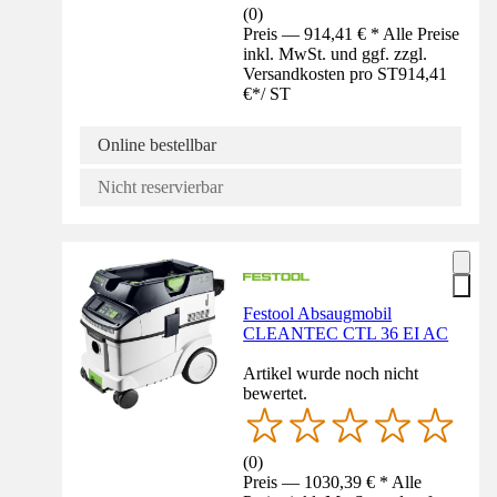
(
0
)
Preis — 914,41 € * Alle Preise
inkl. MwSt. und ggf. zzgl.
Versandkosten pro ST
914,41
€
*
/
ST
Online bestellbar
Nicht reservierbar
Festool Absaugmobil
CLEANTEC CTL 36 EI AC
Artikel wurde noch nicht
bewertet.
(
0
)
Preis — 1030,39 € * Alle