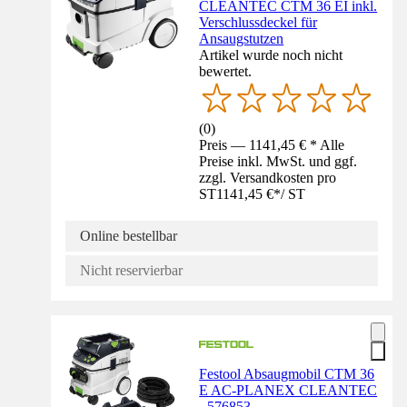
CLEANTEC CTM 36 EI inkl.
Verschlussdeckel für
Ansaugstutzen
Artikel wurde noch nicht
bewertet.
(
0
)
Preis — 1141,45 € * Alle
Preise inkl. MwSt. und ggf.
zzgl. Versandkosten pro
ST
1141,45 €
*
/
ST
Online bestellbar
Nicht reservierbar
Festool Absaugmobil CTM 36
E AC-PLANEX CLEANTEC
- 576853