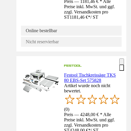
Preis — 1181,46 € * Alle
Preise inkl. MwSt. und ggf.
zzgl. Versandkosten pro
ST
1181,46 €
*
/
ST
Online bestellbar
Nicht reservierbar
Festool Tischkreissäge TKS
80 EBS-Set 575828
Artikel wurde noch nicht
bewertet.
(
0
)
Preis — 4248,00 € * Alle
Preise inkl. MwSt. und ggf.
zzgl. Versandkosten pro
ST
4248,00 €
*
/
ST