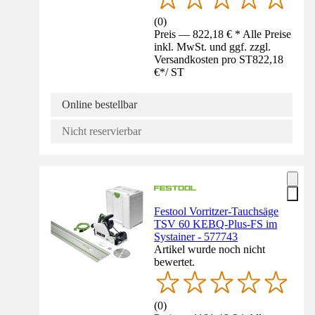
(
0
)
Preis — 822,18 € * Alle Preise
inkl. MwSt. und ggf. zzgl.
Versandkosten pro ST
822,18
€
*
/
ST
Online bestellbar
Nicht reservierbar
Festool Vorritzer-Tauchsäge
TSV 60 KEBQ-Plus-FS im
Systainer - 577743
Artikel wurde noch nicht
bewertet.
(
0
)