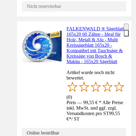
Nicht reservierbar
FALKENWALD ® Sägeblatt
165x20 60 Zähne - Ideal für
Holz, Metall & Alu - Multi
Kreissägeblatt 165x20 -
Kompatibel mit Tauchsäge &
Kreissäge von Bosch &
Makita - 165x20 Sägeblatt
Artikel wurde noch nicht
bewertet.
(
0
)
Preis — 99,55 € * Alle Preise
inkl. MwSt. und ggf. zzgl.
Versandkosten pro ST
99,55
€
*
/
ST
Online bestellbar