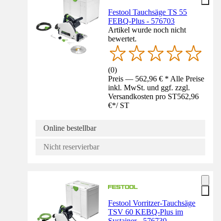
Festool Tauchsäge TS 55
FEBQ-Plus - 576703
Artikel wurde noch nicht
bewertet.
(
0
)
Preis — 562,96 € * Alle Preise
inkl. MwSt. und ggf. zzgl.
Versandkosten pro ST
562,96
€
*
/
ST
Online bestellbar
Nicht reservierbar
Festool Vorritzer-Tauchsäge
TSV 60 KEBQ-Plus im
Systainer - 576730