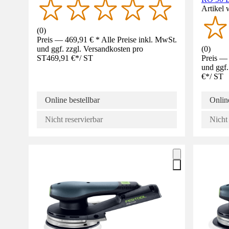
Artikel 
(
0
)
Preis — 469,91 € * Alle Preise inkl. MwSt.
und ggf. zzgl. Versandkosten pro
(
0
)
ST
469,91 €
*
/
ST
Preis — 
und ggf.
€
*
/
ST
Online bestellbar
Online
Nicht reservierbar
Nicht 