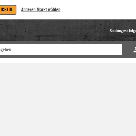
RICHTIG
Anderen Markt wählen
Sendungsverfolg