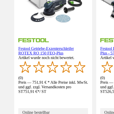
Festool Getriebe-Exzenterschleifer
Festool 
ROTEX RO 150 FEQ-Plus
Plus - 
Artikel wurde noch nicht bewertet.
Artikel 
(
0
)
(
0
)
Preis — 751,91 € * Alle Preise inkl. MwSt.
Preis — 
und ggf. zzgl. Versandkosten pro
und ggf.
ST
751,91 €
*
/
ST
ST
526,5
Online bestellbar
Online