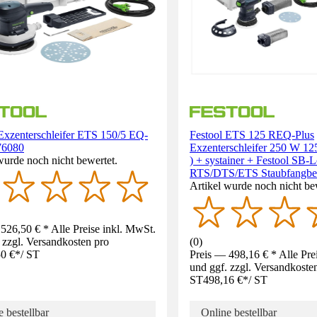
Exzenterschleifer ETS 150/5 EQ-
Festool ETS 125 REQ-Plus
576080
Exzenterschleifer 250 W 1
wurde noch nicht bewertet.
) + systainer + Festool SB-L
RTS/DTS/ETS Staubfangbeut
Artikel wurde noch nicht be
526,50 € * Alle Preise inkl. MwSt.
 zzgl. Versandkosten pro
(
0
)
0 €
*
/
ST
Preis — 498,16 € * Alle Pre
und ggf. zzgl. Versandkoste
ST
498,16 €
*
/
ST
 bestellbar
Online bestellbar