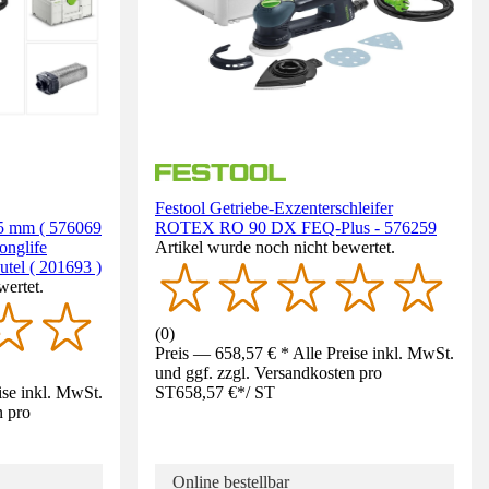
Festool Getriebe-Exzenterschleifer
25 mm ( 576069
ROTEX RO 90 DX FEQ-Plus - 576259
onglife
Artikel wurde noch nicht bewertet.
el ( 201693 )
wertet.
(
0
)
Preis — 658,57 € * Alle Preise inkl. MwSt.
und ggf. zzgl. Versandkosten pro
ise inkl. MwSt.
ST
658,57 €
*
/
ST
n pro
Online bestellbar