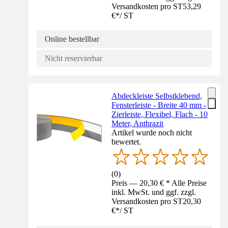
Versandkosten pro ST
53,29
€
*
/
ST
Online bestellbar
Nicht reservierbar
Abdeckleiste Selbstklebend,
Fensterleiste - Breite 40 mm -
Zierleiste, Flexibel, Flach - 10
Meter, Anthrazit
Artikel wurde noch nicht
bewertet.
(
0
)
Preis — 20,30 € * Alle Preise
inkl. MwSt. und ggf. zzgl.
Versandkosten pro ST
20,30
€
*
/
ST