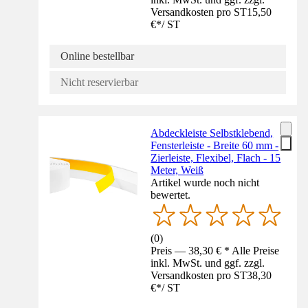
Versandkosten pro ST
15,50
€
*
/
ST
Online bestellbar
Nicht reservierbar
Abdeckleiste Selbstklebend,
Fensterleiste - Breite 60 mm -
Zierleiste, Flexibel, Flach - 15
Meter, Weiß
Artikel wurde noch nicht
bewertet.
(
0
)
Preis — 38,30 € * Alle Preise
inkl. MwSt. und ggf. zzgl.
Versandkosten pro ST
38,30
€
*
/
ST