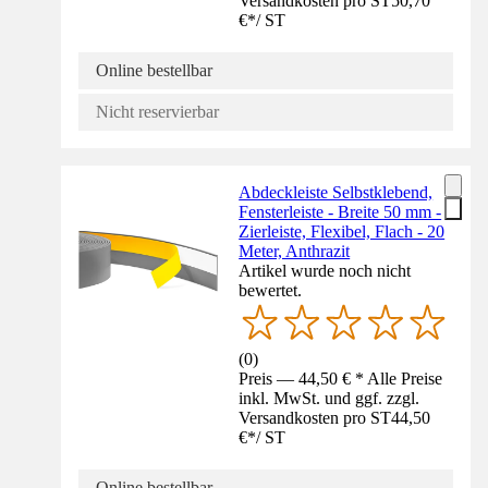
Versandkosten pro ST
50,70
€
*
/
ST
Online bestellbar
Nicht reservierbar
Abdeckleiste Selbstklebend,
Fensterleiste - Breite 50 mm -
Zierleiste, Flexibel, Flach - 20
Meter, Anthrazit
Artikel wurde noch nicht
bewertet.
(
0
)
Preis — 44,50 € * Alle Preise
inkl. MwSt. und ggf. zzgl.
Versandkosten pro ST
44,50
€
*
/
ST
Online bestellbar