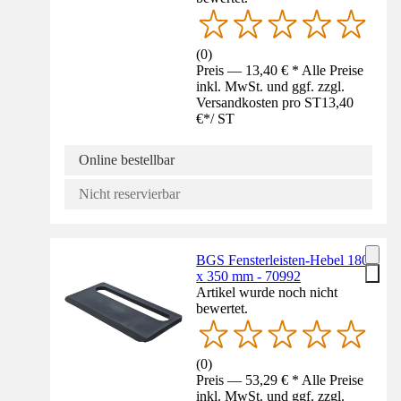
(
0
)
Preis — 13,40 € * Alle Preise
inkl. MwSt. und ggf. zzgl.
Versandkosten pro ST
13,40
€
*
/
ST
Online bestellbar
Nicht reservierbar
BGS Fensterleisten-Hebel 180
x 350 mm - 70992
Artikel wurde noch nicht
bewertet.
(
0
)
Preis — 53,29 € * Alle Preise
inkl. MwSt. und ggf. zzgl.