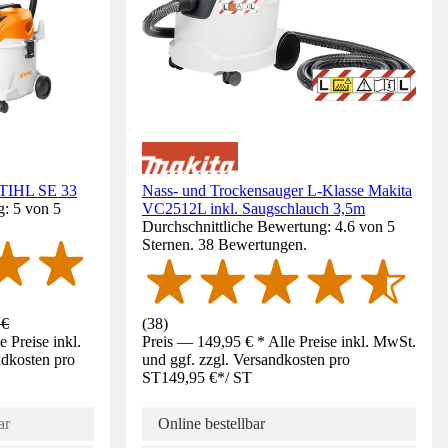
STIHL SE 33
Nass- und Trockensauger L-Klasse Makita
g: 5 von 5
VC2512L inkl. Saugschlauch 3,5m
Durchschnittliche Bewertung: 4.6 von 5
Sternen. 38 Bewertungen.
 €
(
38
)
 Preise inkl.
Preis — 149,95 € * Alle Preise inkl. MwSt.
ndkosten pro
und ggf. zzgl. Versandkosten pro
ST
149,95 €
*
/
ST
ar
Online bestellbar