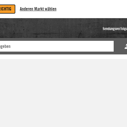
RICHTIG
Anderen Markt wählen
Sendungsverfolg