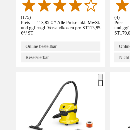
(
175
)
(
4
)
Preis — 113,85 € * Alle Preise inkl. MwSt.
Preis — 
und ggf. zzgl. Versandkosten pro ST
113,85
und ggf.
€
*
/
ST
ST
179,0
Online bestellbar
Online
Reservierbar
Nicht 