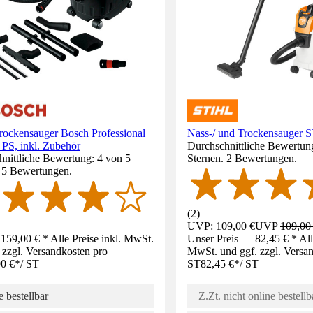
rockensauger Bosch Professional
Nass-/ und Trockensauger 
PS, inkl. Zubehör
Durchschnittliche Bewertun
nittliche Bewertung: 4 von 5
Sternen. 2 Bewertungen.
. 5 Bewertungen.
(
2
)
UVP: 109,00 €
UVP
109,00
159,00 € * Alle Preise inkl. MwSt.
Unser Preis — 82,45 € * Alle
 zzgl. Versandkosten pro
MwSt. und ggf. zzgl. Versa
0 €
*
/
ST
ST
82,45 €
*
/
ST
 bestellbar
Z.Zt. nicht online bestellb