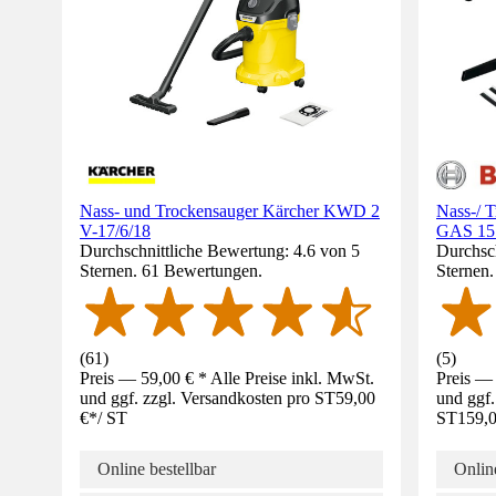
Nass- und Trockensauger Kärcher KWD 2
Nass-/ T
V-17/6/18
GAS 15 
Durchschnittliche Bewertung: 4.6 von 5
Durchsch
Sternen. 61 Bewertungen.
Sternen
(
61
)
(
5
)
Preis — 59,00 € * Alle Preise inkl. MwSt.
Preis — 
und ggf. zzgl. Versandkosten pro ST
59,00
und ggf.
€
*
/
ST
ST
159,0
Online bestellbar
Online