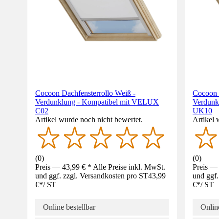
Cocoon Dachfensterrollo Weiß -
Cocoon 
Verdunklung - Kompatibel mit VELUX
Verdunk
C02
UK10
Artikel wurde noch nicht bewertet.
Artikel 
(
0
)
(
0
)
Preis — 43,99 € * Alle Preise inkl. MwSt.
Preis — 
und ggf. zzgl. Versandkosten pro ST
43,99
und ggf.
€
*
/
ST
€
*
/
ST
Online bestellbar
Online