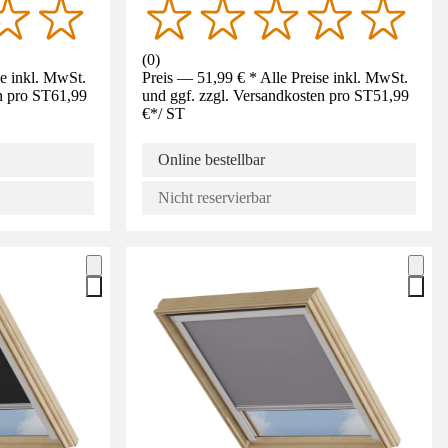
(
0
)
se inkl. MwSt.
Preis — 51,99 € * Alle Preise inkl. MwSt.
n pro ST
61,99
und ggf. zzgl. Versandkosten pro ST
51,99
€
*
/
ST
Online bestellbar
Nicht reservierbar