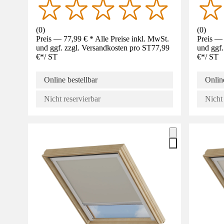
(
0
)
(
0
)
Preis — 77,99 € * Alle Preise inkl. MwSt.
Preis — 
und ggf. zzgl. Versandkosten pro ST
77,99
und ggf.
€
*
/
ST
€
*
/
ST
Online bestellbar
Online
Nicht reservierbar
Nicht 