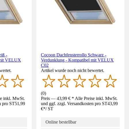
iß -
Cocoon Dachfensterrollo Schwarz -
 mit VELUX
Verdunklung - Kompatibel mit VELUX
C02
wertet.
Artikel wurde noch nicht bewertet.
(
0
)
se inkl. MwSt.
Preis — 43,99 € * Alle Preise inkl. MwSt.
n pro ST
51,99
und ggf. zzgl. Versandkosten pro ST
43,99
€
*
/
ST
Online bestellbar