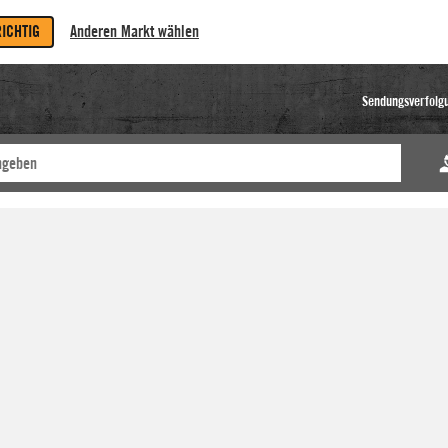
RICHTIG
Anderen Markt wählen
Sendungsverfolg