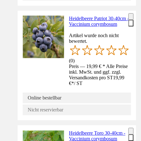
Heidelbeere Patriot 30-40cm -
Vaccinium corymbosum
Artikel wurde noch nicht
bewertet.
(
0
)
Preis — 19,99 € * Alle Preise
inkl. MwSt. und ggf. zzgl.
Versandkosten pro ST
19,99
€
*
/
ST
Online bestellbar
Nicht reservierbar
Heidelbeere Toro 30-40cm -
Vaccinium corymbosum