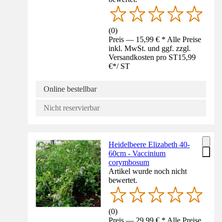
(
0
)
Preis — 15,99 € * Alle Preise
inkl. MwSt. und ggf. zzgl.
Versandkosten pro ST
15,99
€
*
/
ST
Online bestellbar
Nicht reservierbar
Heidelbeere Elizabeth 40-
60cm - Vaccinium
corymbosum
Artikel wurde noch nicht
bewertet.
(
0
)
Preis — 29,99 € * Alle Preise