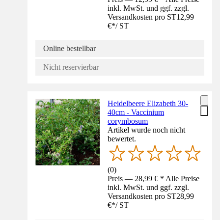
inkl. MwSt. und ggf. zzgl.
Versandkosten pro ST
12,99
€
*
/
ST
Online bestellbar
Nicht reservierbar
Heidelbeere Elizabeth 30-
40cm - Vaccinium
corymbosum
Artikel wurde noch nicht
bewertet.
(
0
)
Preis — 28,99 € * Alle Preise
inkl. MwSt. und ggf. zzgl.
Versandkosten pro ST
28,99
€
*
/
ST