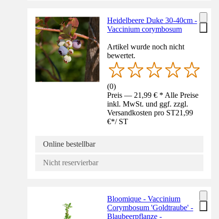
Heidelbeere Duke 30-40cm -
Vaccinium corymbosum
Artikel wurde noch nicht
bewertet.
(
0
)
Preis — 21,99 € * Alle Preise
inkl. MwSt. und ggf. zzgl.
Versandkosten pro ST
21,99
€
*
/
ST
Online bestellbar
Nicht reservierbar
Bloomique - Vaccinium
Corymbosum 'Goldtraube' -
Blaubeerpflanze -