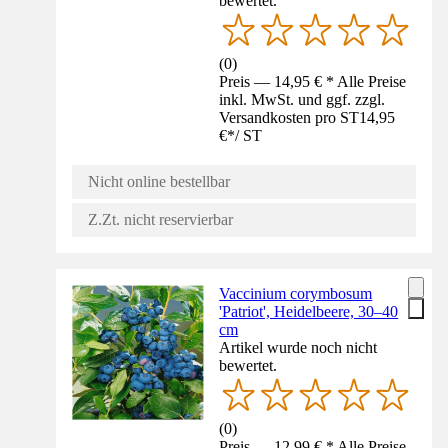
bewertet.
(
0
)
Preis — 14,95 € * Alle Preise
inkl. MwSt. und ggf. zzgl.
Versandkosten pro ST
14,95
€
*
/
ST
Nicht online bestellbar
Z.Zt. nicht reservierbar
Vaccinium corymbosum
'Patriot', Heidelbeere, 30–40
cm
Artikel wurde noch nicht
bewertet.
(
0
)
Preis — 12,99 € * Alle Preise