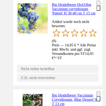
Bio Heidelbeere Hof:Obst
Vaccinium corymbosum
'Patriot' H 30-40 cm T 15 cm
Artikel wurde noch nicht
bewertet.
(
0
)
Preis — 14,95 € * Alle Preise
inkl. MwSt. und ggf. zzgl.
Versandkosten pro ST
14,95
€
*
/
ST
Nicht online bestellbar
Z.Zt. nicht reservierbar
Bio Heidelbeere Vaccinium
Corymbosum ‚Blue Dessert’®
T 13 cm