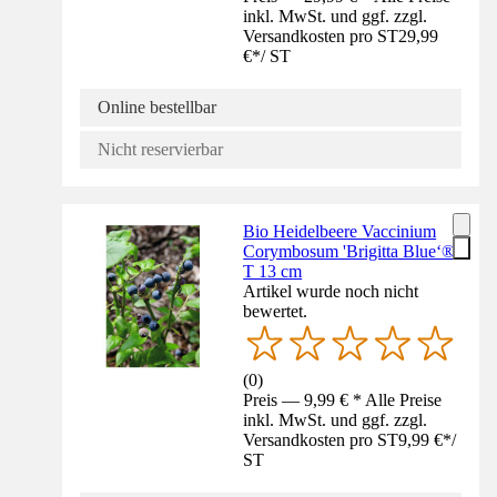
inkl. MwSt. und ggf. zzgl.
Versandkosten pro ST
29,99
€
*
/
ST
Online bestellbar
Nicht reservierbar
Bio Heidelbeere Vaccinium
Corymbosum 'Brigitta Blue‘®
T 13 cm
Artikel wurde noch nicht
bewertet.
(
0
)
Preis — 9,99 € * Alle Preise
inkl. MwSt. und ggf. zzgl.
Versandkosten pro ST
9,99 €
*
/
ST