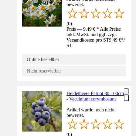
bewertet.
(
0
)
Preis — 9,49 € * Alle Preise
inkl. MwSt. und ggf. zzgl.
Versandkosten pro ST
9,49 €
*
/
ST
Online bestellbar
Nicht reservierbar
Heidelbeere Patriot 80-100cm
- Vaccinium corymbosum
Artikel wurde noch nicht
bewertet.
(
0
)