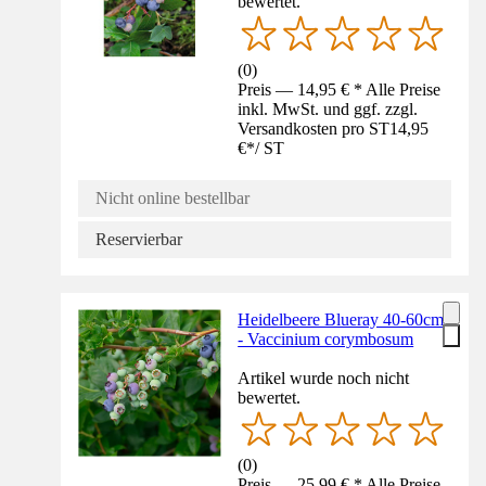
bewertet.
(
0
)
Preis — 14,95 € * Alle Preise
inkl. MwSt. und ggf. zzgl.
Versandkosten pro ST
14,95
€
*
/
ST
Nicht online bestellbar
Reservierbar
Heidelbeere Blueray 40-60cm
- Vaccinium corymbosum
Artikel wurde noch nicht
bewertet.
(
0
)
Preis — 25,99 € * Alle Preise