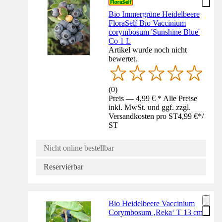
Bio Immergrüne Heidelbeere
FloraSelf Bio Vaccinium
corymbosum 'Sunshine Blue'
Co 1 L
Artikel wurde noch nicht
bewertet.
(
0
)
Preis — 4,99 € * Alle Preise
inkl. MwSt. und ggf. zzgl.
Versandkosten pro ST
4,99 €
*
/
ST
Nicht online bestellbar
Reservierbar
Bio Heidelbeere Vaccinium
Corymbosum ‚Reka‘ T 13 cm