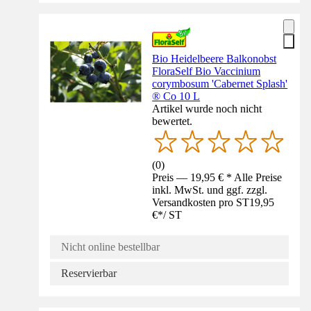
Bio Heidelbeere Balkonobst
FloraSelf Bio Vaccinium
corymbosum 'Cabernet Splash'
® Co 10 L
Artikel wurde noch nicht
bewertet.
(
0
)
Preis — 19,95 € * Alle Preise
inkl. MwSt. und ggf. zzgl.
Versandkosten pro ST
19,95
€
*
/
ST
Nicht online bestellbar
Reservierbar