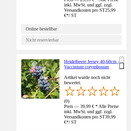
inkl. MwSt. und ggf. zzgl.
Versandkosten pro ST
25,99
€
*
/
ST
Online bestellbar
Nicht reservierbar
Heidelbeere Jersey 40-60cm -
Vaccinium corymbosum
Artikel wurde noch nicht
bewertet.
(
0
)
Preis — 39,99 € * Alle Preise
inkl. MwSt. und ggf. zzgl.
Versandkosten pro ST
39,99
€
*
/
ST