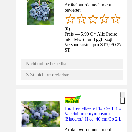
Artikel wurde noch nicht
bewertet.
(
0
)
Preis — 5,99 € * Alle Preise
inkl. MwSt. und ggf. zzgl.
Versandkosten pro ST
5,99 €
*
/
ST
Nicht online bestellbar
Z.Zt. nicht reservierbar
Bio Heidelbeere FloraSelf Bio
Vaccinium corymbosum
'Bluecrop' H ca. 40 cm Co 2 L
Artikel wurde noch nicht