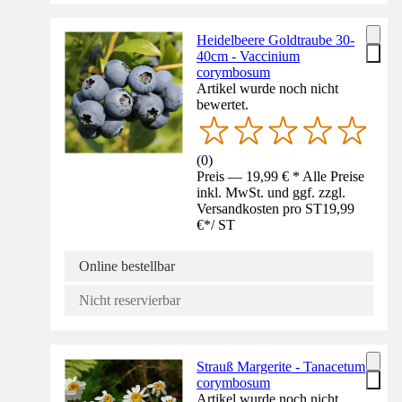
Heidelbeere Goldtraube 30-
40cm - Vaccinium
corymbosum
Artikel wurde noch nicht
bewertet.
(
0
)
Preis — 19,99 € * Alle Preise
inkl. MwSt. und ggf. zzgl.
Versandkosten pro ST
19,99
€
*
/
ST
Online bestellbar
Nicht reservierbar
Strauß Margerite - Tanacetum
corymbosum
Artikel wurde noch nicht