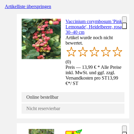
Artikelliste überspringen
Vaccinium corymbosum 'Pink
Lemonade', Heidelbeere, rosa,
30–40 cm
Artikel wurde noch nicht
bewertet.
(
0
)
Preis — 13,99 € * Alle Preise
inkl. MwSt. und ggf. zzgl.
Versandkosten pro ST
13,99
€
*
/
ST
Online bestellbar
Nicht reservierbar