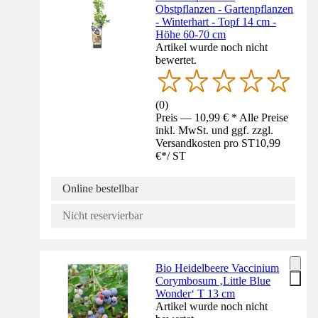
Obstpflanzen - Gartenpflanzen
- Winterhart - Topf 14 cm -
Höhe 60-70 cm
Artikel wurde noch nicht
bewertet.
(
0
)
Preis — 10,99 € * Alle Preise
inkl. MwSt. und ggf. zzgl.
Versandkosten pro ST
10,99
€
*
/
ST
Online bestellbar
Nicht reservierbar
Bio Heidelbeere Vaccinium
Corymbosum ‚Little Blue
Wonder‘ T 13 cm
Artikel wurde noch nicht