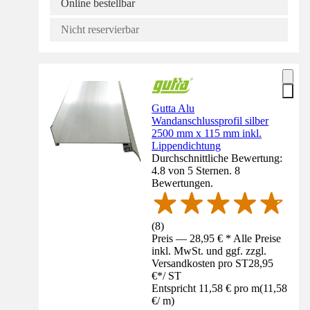
Online bestellbar
Nicht reservierbar
Gutta Alu
Wandanschlussprofil silber
2500 mm x 115 mm inkl.
Lippendichtung
Durchschnittliche Bewertung:
4.8 von 5 Sternen. 8
Bewertungen.
(
8
)
Preis — 28,95 € * Alle Preise
inkl. MwSt. und ggf. zzgl.
Versandkosten pro ST
28,95
€
*
/
ST
Entspricht 11,58 € pro m
(
11,58
€
/
m
)