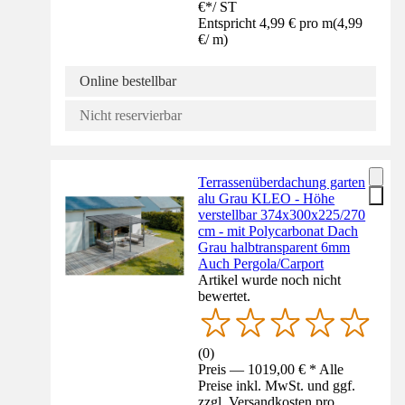
€
*
/
ST
Entspricht 4,99 € pro m
(
4,99
€
/
m
)
Online bestellbar
Nicht reservierbar
Terrassenüberdachung garten
alu Grau KLEO - Höhe
verstellbar 374x300x225/270
cm - mit Polycarbonat Dach
Grau halbtransparent 6mm
Auch Pergola/Carport
Artikel wurde noch nicht
bewertet.
(
0
)
Preis — 1019,00 € * Alle
Preise inkl. MwSt. und ggf.
zzgl. Versandkosten pro