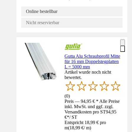
Online bestellbar
Nicht reservierbar
Gutta Alu Schraubprofil Mitte
für 16 mm Doppelstegplatten
L = 5000 mm
Artikel wurde noch nicht
bewertet.
(
0
)
Preis — 94,95 € * Alle Preise
inkl. MwSt. und ggf. zzgl.
Versandkosten pro ST
94,95
€
*
/
ST
Entspricht 18,99 € pro
m
(
18,99 €
/
m
)