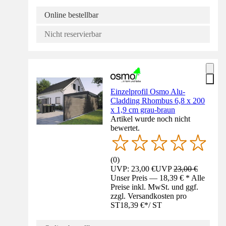
Online bestellbar
Nicht reservierbar
Einzelprofil Osmo Alu-
Cladding Rhombus 6,8 x 200
x 1,9 cm grau-braun
Artikel wurde noch nicht
bewertet.
(
0
)
UVP: 23,00 €
UVP
23,00 €
Unser Preis — 18,39 € * Alle
Preise inkl. MwSt. und ggf.
zzgl. Versandkosten pro
ST
18,39 €
*
/
ST