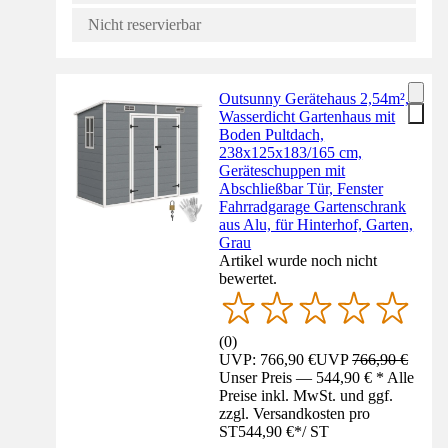
Nicht reservierbar
Outsunny Gerätehaus 2,54m²,
Wasserdicht Gartenhaus mit
Boden Pultdach,
238x125x183/165 cm,
Geräteschuppen mit
Abschließbar Tür, Fenster
Fahrradgarage Gartenschrank
aus Alu, für Hinterhof, Garten,
Grau
Artikel wurde noch nicht
bewertet.
(
0
)
UVP: 766,90 €
UVP
766,90 €
Unser Preis — 544,90 € * Alle
Preise inkl. MwSt. und ggf.
zzgl. Versandkosten pro
ST
544,90 €
*
/
ST