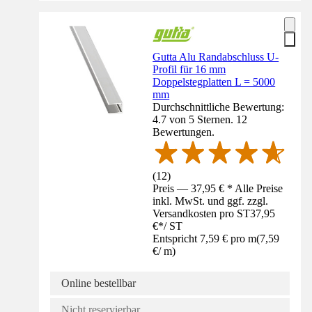
Gutta Alu Randabschluss U-
Profil für 16 mm
Doppelstegplatten L = 5000
mm
Durchschnittliche Bewertung:
4.7 von 5 Sternen. 12
Bewertungen.
(
12
)
Preis — 37,95 € * Alle Preise
inkl. MwSt. und ggf. zzgl.
Versandkosten pro ST
37,95
€
*
/
ST
Entspricht 7,59 € pro m
(
7,59
€
/
m
)
Online bestellbar
Nicht reservierbar