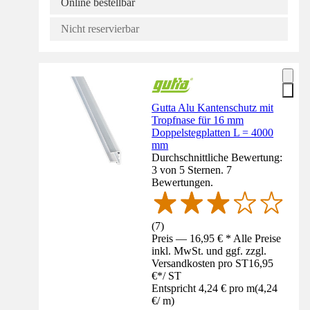
Online bestellbar
Nicht reservierbar
Gutta Alu Kantenschutz mit
Tropfnase für 16 mm
Doppelstegplatten L = 4000
mm
Durchschnittliche Bewertung:
3 von 5 Sternen. 7
Bewertungen.
(
7
)
Preis — 16,95 € * Alle Preise
inkl. MwSt. und ggf. zzgl.
Versandkosten pro ST
16,95
€
*
/
ST
Entspricht 4,24 € pro m
(
4,24
€
/
m
)