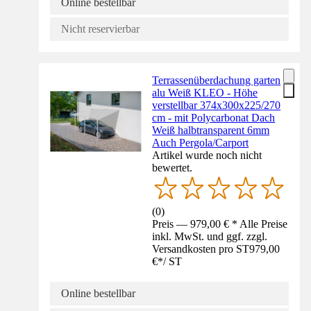
Online bestellbar
Nicht reservierbar
Terrassenüberdachung garten
alu Weiß KLEO - Höhe
verstellbar 374x300x225/270
cm - mit Polycarbonat Dach
Weiß halbtransparent 6mm
Auch Pergola/Carport
Artikel wurde noch nicht
bewertet.
(
0
)
Preis — 979,00 € * Alle Preise
inkl. MwSt. und ggf. zzgl.
Versandkosten pro ST
979,00
€
*
/
ST
Online bestellbar