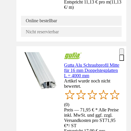
Entspricht 11,13 € pro m
(
11,13
€
/
m
)
Online bestellbar
Nicht reservierbar
Gutta Alu Schraubprofil Mitte
für 16 mm Doppelstegplatten
L = 4000 mm
Artikel wurde noch nicht
bewertet.
(
0
)
Preis — 71,95 € * Alle Preise
inkl. MwSt. und ggf. zzgl.
Versandkosten pro ST
71,95
€
*
/
ST
Entspricht 17,99 € pro