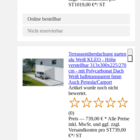
ST
1019,00 €
*
/
ST
Online bestellbar
Nicht reservierbar
Terrassenüberdachung garten
alu Weiß KLEO - Höhe
verstellbar 313x300x225/270
cm - mit Polycarbonat Dach
Weiß halbtransparent 6mm
Auch Pergola/Carport
Artikel wurde noch nicht
bewertet.
(
0
)
Preis — 739,00 € * Alle Preise
inkl. MwSt. und ggf. zzgl.
Versandkosten pro ST
739,00
€
*
/
ST