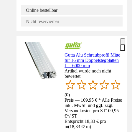
Online bestellbar
Nicht reservierbar
Gutta Alu Schraubprofil Mitte
für 16 mm Doppelstegplatten
L = 6000 mm
Artikel wurde noch nicht
bewertet.
(
0
)
Preis — 109,95 € * Alle Preise
inkl. MwSt. und ggf. zzgl.
Versandkosten pro ST
109,95
€
*
/
ST
Entspricht 18,33 € pro
m
(
18,33 €
/
m
)