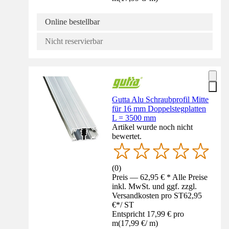
Online bestellbar
Nicht reservierbar
Gutta Alu Schraubprofil Mitte
für 16 mm Doppelstegplatten
L = 3500 mm
Artikel wurde noch nicht
bewertet.
(
0
)
Preis — 62,95 € * Alle Preise
inkl. MwSt. und ggf. zzgl.
Versandkosten pro ST
62,95
€
*
/
ST
Entspricht 17,99 € pro
m
(
17,99 €
/
m
)