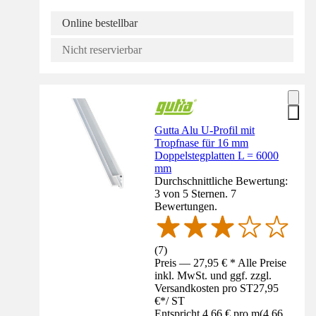
Online bestellbar
Nicht reservierbar
Gutta Alu U-Profil mit
Tropfnase für 16 mm
Doppelstegplatten L = 6000
mm
Durchschnittliche Bewertung:
3 von 5 Sternen. 7
Bewertungen.
(
7
)
Preis — 27,95 € * Alle Preise
inkl. MwSt. und ggf. zzgl.
Versandkosten pro ST
27,95
€
*
/
ST
Entspricht 4,66 € pro m
(
4,66