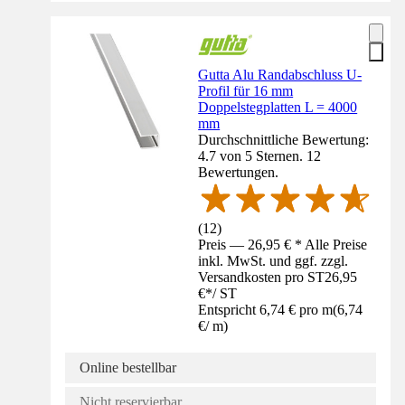
Gutta Alu Randabschluss U-
Profil für 16 mm
Doppelstegplatten L = 4000
mm
Durchschnittliche Bewertung:
4.7 von 5 Sternen. 12
Bewertungen.
(
12
)
Preis — 26,95 € * Alle Preise
inkl. MwSt. und ggf. zzgl.
Versandkosten pro ST
26,95
€
*
/
ST
Entspricht 6,74 € pro m
(
6,74
€
/
m
)
Online bestellbar
Nicht reservierbar