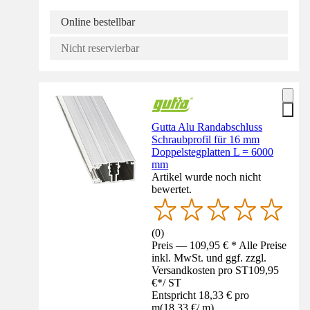
Online bestellbar
Nicht reservierbar
Gutta Alu Randabschluss
Schraubprofil für 16 mm
Doppelstegplatten L = 6000
mm
Artikel wurde noch nicht
bewertet.
(
0
)
Preis — 109,95 € * Alle Preise
inkl. MwSt. und ggf. zzgl.
Versandkosten pro ST
109,95
€
*
/
ST
Entspricht 18,33 € pro
m
(
18,33 €
/
m
)