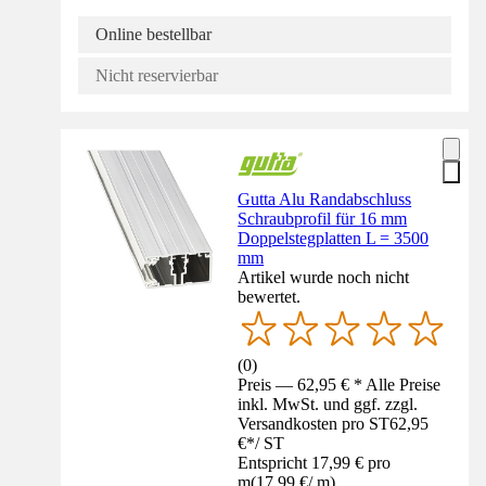
Online bestellbar
Nicht reservierbar
Gutta Alu Randabschluss
Schraubprofil für 16 mm
Doppelstegplatten L = 3500
mm
Artikel wurde noch nicht
bewertet.
(
0
)
Preis — 62,95 € * Alle Preise
inkl. MwSt. und ggf. zzgl.
Versandkosten pro ST
62,95
€
*
/
ST
Entspricht 17,99 € pro
m
(
17,99 €
/
m
)