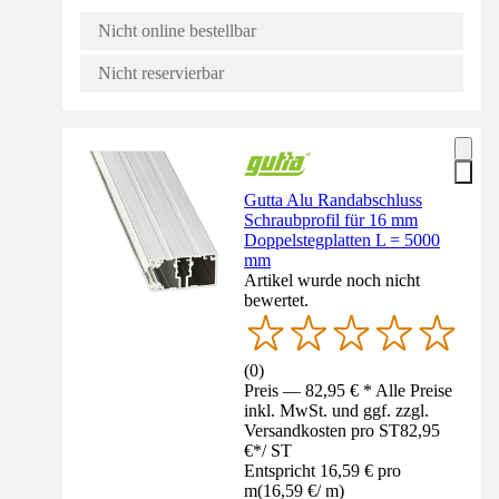
Nicht online bestellbar
Nicht reservierbar
Gutta Alu Randabschluss
Schraubprofil für 16 mm
Doppelstegplatten L = 5000
mm
Artikel wurde noch nicht
bewertet.
(
0
)
Preis — 82,95 € * Alle Preise
inkl. MwSt. und ggf. zzgl.
Versandkosten pro ST
82,95
€
*
/
ST
Entspricht 16,59 € pro
m
(
16,59 €
/
m
)