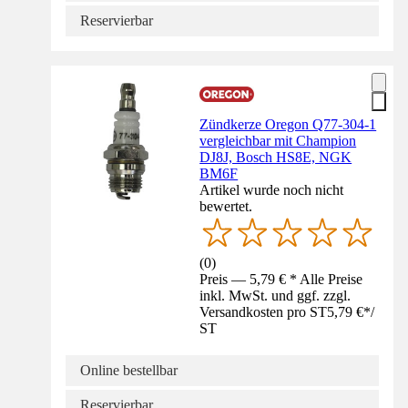
Reservierbar
Zündkerze Oregon Q77-304-1
vergleichbar mit Champion
DJ8J, Bosch HS8E, NGK
BM6F
Artikel wurde noch nicht
bewertet.
(
0
)
Preis — 5,79 € * Alle Preise
inkl. MwSt. und ggf. zzgl.
Versandkosten pro ST
5,79 €
*
/
ST
Online bestellbar
Reservierbar