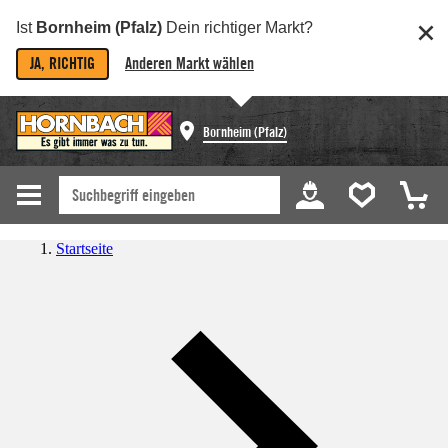
Ist
Bornheim (Pfalz)
Dein richtiger Markt?
JA, RICHTIG
Anderen Markt wählen
Bornheim (Pfalz)
Startseite