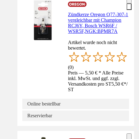
Zündkerze Oregon Q77-307-1
vergleichbar mit Champion
RCJ6Y, Bosch WSR6F /
WSR5F,NGK:BPMR7A
Artikel wurde noch nicht
bewertet.
(
0
)
Preis — 5,50 € * Alle Preise
inkl. MwSt. und ggf. zzgl.
Versandkosten pro ST
5,50 €
*
/
ST
Online bestellbar
Reservierbar