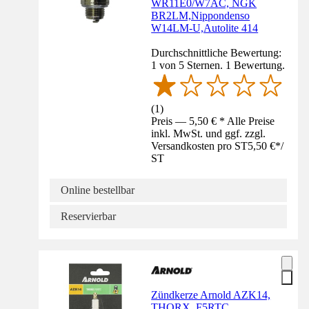
WR11E0/W7AC, NGK
BR2LM,Nippondenso
W14LM-U,Autolite 414
Durchschnittliche Bewertung:
1 von 5 Sternen. 1 Bewertung.
(
1
)
Preis — 5,50 € * Alle Preise
inkl. MwSt. und ggf. zzgl.
Versandkosten pro ST
5,50 €
*
/
ST
Online bestellbar
Reservierbar
Zündkerze Arnold AZK14,
THORX, F5RTC