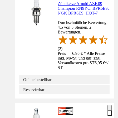
Zündkerze Arnold AZK09
Champion RN9YC, BPR6ES,
NGK BPR6ES, HQT-7
Durchschnittliche Bewertung:
4.5 von 5 Sternen. 2
Bewertungen.
(
2
)
Preis — 6,95 € * Alle Preise
inkl. MwSt. und ggf. zzgl.
Versandkosten pro ST
6,95 €
*
/
ST
Online bestellbar
Reservierbar