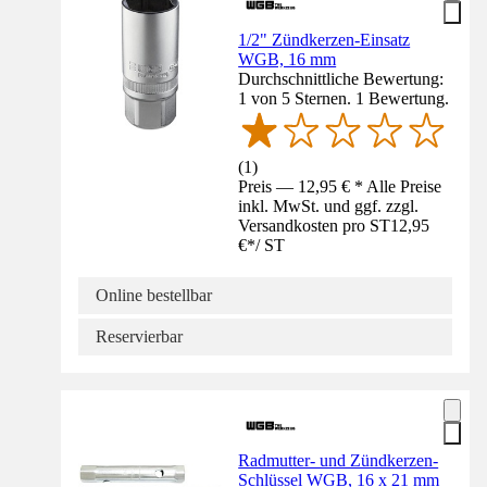
1/2" Zündkerzen-Einsatz
WGB, 16 mm
Durchschnittliche Bewertung:
1 von 5 Sternen. 1 Bewertung.
(
1
)
Preis — 12,95 € * Alle Preise
inkl. MwSt. und ggf. zzgl.
Versandkosten pro ST
12,95
€
*
/
ST
Online bestellbar
Reservierbar
Radmutter- und Zündkerzen-
Schlüssel WGB, 16 x 21 mm