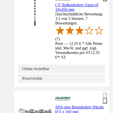
CV Balkenbohrer Alpen Ø
10x450 mm
Durchschnittliche Bewertung:
3.1 von 5 Sternen. 7
Bewertungen.
(
7
)
Preis — 12,55 € * Alle Preise
inkl. MwSt. und ggf. zzgl.
Versandkosten pro ST
12,55
€
*
/
ST
Online bestellbar
Reservierbar
SDS-plus Betonbohrer Hikoki
Ø 6 x 160 mm