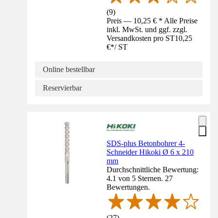
(
9
)
Preis — 10,25 € * Alle Preise
inkl. MwSt. und ggf. zzgl.
Versandkosten pro ST
10,25
€
*
/
ST
Online bestellbar
Reservierbar
SDS-plus Betonbohrer 4-
Schneider Hikoki Ø 6 x 210
mm
Durchschnittliche Bewertung:
4.1 von 5 Sternen. 27
Bewertungen.
(
27
)