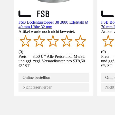
FSB Bodentürstopper 38 3880 Edelstahl Ø
FSB Bod
40 mm Höhe 32 mm
70 mm 
Artikel wurde noch nicht bewertet.
Artikel 
(
0
)
(
0
)
Preis — 8,50 € * Alle Preise inkl. MwSt.
Preis — 
und ggf. zzgl. Versandkosten pro ST
8,50
und ggf.
€
*
/
ST
€
*
/
ST
Online bestellbar
Online
Nicht reservierbar
Nicht 