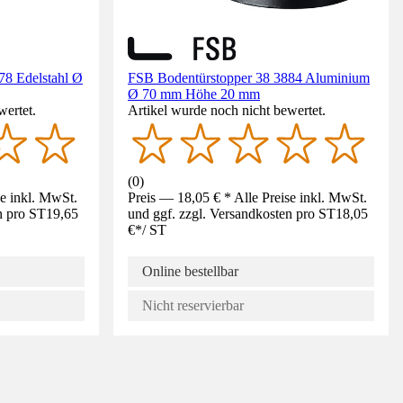
78 Edelstahl Ø
FSB Bodentürstopper 38 3884 Aluminium
Ø 70 mm Höhe 20 mm
wertet.
Artikel wurde noch nicht bewertet.
(
0
)
se inkl. MwSt.
Preis — 18,05 € * Alle Preise inkl. MwSt.
n pro ST
19,65
und ggf. zzgl. Versandkosten pro ST
18,05
€
*
/
ST
Online bestellbar
Nicht reservierbar