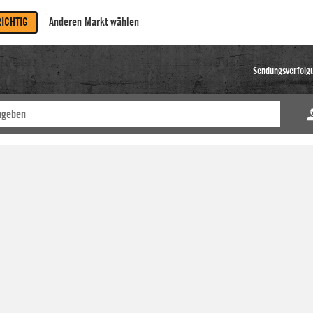
RICHTIG
Anderen Markt wählen
Sendungsverfolg