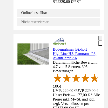
ST
2329,00 €
*
/
ST
Online bestellbar
Nicht reservierbar
Bodenrahmen Biohort
HighLine H3, Panorama P3,
AvantGarde A6
Durchschnittliche Bewertung:
4.7 von 5 Sternen. 305
Bewertungen.
(
305
)
UVP: 229,00 €
UVP
229,00 €
Unser Preis — 177,00 € * Alle
Preise inkl. MwSt. und ggf.
zzgl. Versandkosten pro
ST
177,00 €
*
/
ST