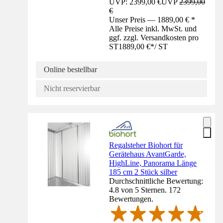
UVP: 2399,00 €
UVP
2399,00
€
Unser Preis — 1889,00 € *
Alle Preise inkl. MwSt. und
ggf. zzgl. Versandkosten pro
ST
1889,00 €
*
/
ST
Online bestellbar
Nicht reservierbar
Regalsteher Biohort für
Gerätehaus AvantGarde,
HighLine, Panorama Länge
185 cm 2 Stück silber
Durchschnittliche Bewertung:
4.8 von 5 Sternen. 172
Bewertungen.