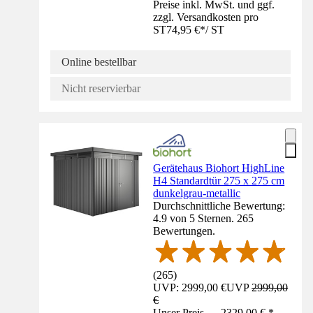
Preise inkl. MwSt. und ggf.
zzgl. Versandkosten pro
ST
74,95 €
*
/
ST
Online bestellbar
Nicht reservierbar
Gerätehaus Biohort HighLine
H4 Standardtür 275 x 275 cm
dunkelgrau-metallic
Durchschnittliche Bewertung:
4.9 von 5 Sternen. 265
Bewertungen.
(
265
)
UVP: 2999,00 €
UVP
2999,00
€
Unser Preis — 2329,00 € *