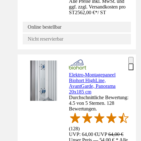
Alle Preise inkl. MwSt. und
ggf. zzgl. Versandkosten pro
ST
2562,00 €
*
/
ST
Online bestellbar
Nicht reservierbar
Elektro-Montagepaneel
Biohort HighLine,
AvantGarde, Panorama
20x185 cm
Durchschnittliche Bewertung:
4.5 von 5 Sternen. 128
Bewertungen.
(
128
)
UVP: 64,00 €
UVP
64,00 €
Unser Preis — 54,00 € * Alle