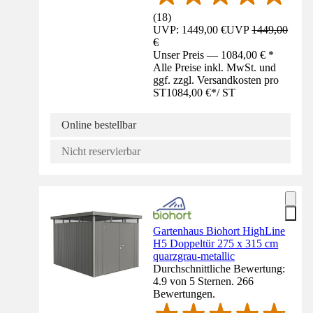
(
18
)
UVP: 1449,00 €
UVP
1449,00
€
Unser Preis — 1084,00 € *
Alle Preise inkl. MwSt. und
ggf. zzgl. Versandkosten pro
ST
1084,00 €
*
/
ST
Online bestellbar
Nicht reservierbar
Gartenhaus Biohort HighLine
H5 Doppeltür 275 x 315 cm
quarzgrau-metallic
Durchschnittliche Bewertung:
4.9 von 5 Sternen. 266
Bewertungen.