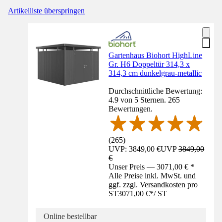
Artikelliste überspringen
Gartenhaus Biohort HighLine
Gr. H6 Doppeltür 314,3 x
314,3 cm dunkelgrau-metallic
Durchschnittliche Bewertung:
4.9 von 5 Sternen. 265
Bewertungen.
(
265
)
UVP: 3849,00 €
UVP
3849,00
€
Unser Preis — 3071,00 € *
Alle Preise inkl. MwSt. und
ggf. zzgl. Versandkosten pro
ST
3071,00 €
*
/
ST
Online bestellbar