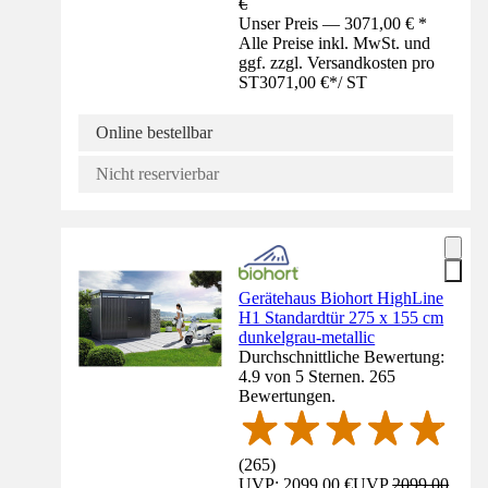
€
Unser Preis — 3071,00 € *
Alle Preise inkl. MwSt. und
ggf. zzgl. Versandkosten pro
ST
3071,00 €
*
/
ST
Online bestellbar
Nicht reservierbar
Gerätehaus Biohort HighLine
H1 Standardtür 275 x 155 cm
dunkelgrau-metallic
Durchschnittliche Bewertung:
4.9 von 5 Sternen. 265
Bewertungen.
(
265
)
UVP: 2099,00 €
UVP
2099,00