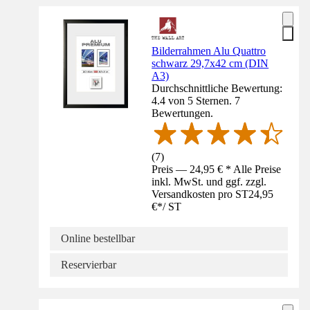
Bilderrahmen Alu Quattro
schwarz 29,7x42 cm (DIN
A3)
Durchschnittliche Bewertung:
4.4 von 5 Sternen. 7
Bewertungen.
(
7
)
Preis — 24,95 € * Alle Preise
inkl. MwSt. und ggf. zzgl.
Versandkosten pro ST
24,95
€
*
/
ST
Online bestellbar
Reservierbar