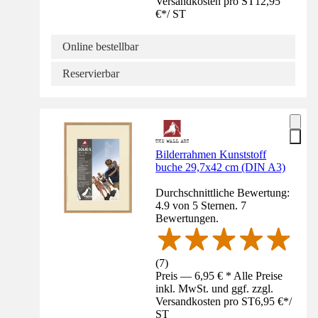
Versandkosten pro ST
12,95
€
*
/
ST
Online bestellbar
Reservierbar
Bilderrahmen Kunststoff
buche 29,7x42 cm (DIN A3)
Durchschnittliche Bewertung:
4.9 von 5 Sternen. 7
Bewertungen.
(
7
)
Preis — 6,95 € * Alle Preise
inkl. MwSt. und ggf. zzgl.
Versandkosten pro ST
6,95 €
*
/
ST