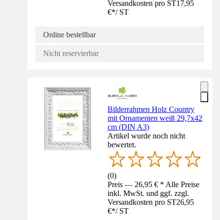
Versandkosten pro ST
17,95
€
*
/
ST
Online bestellbar
Nicht reservierbar
Bilderrahmen Holz Country
mit Ornamenten weiß 29,7x42
cm (DIN A3)
Artikel wurde noch nicht
bewertet.
(
0
)
Preis — 26,95 € * Alle Preise
inkl. MwSt. und ggf. zzgl.
Versandkosten pro ST
26,95
€
*
/
ST