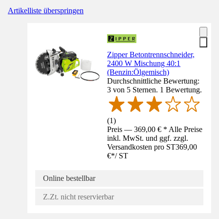
Artikelliste überspringen
Zipper Betontrennschneider,
2400 W Mischung 40:1
(Benzin:Ölgemisch)
Durchschnittliche Bewertung:
3 von 5 Sternen. 1 Bewertung.
(
1
)
Preis — 369,00 € * Alle Preise
inkl. MwSt. und ggf. zzgl.
Versandkosten pro ST
369,00
€
*
/
ST
Online bestellbar
Z.Zt. nicht reservierbar