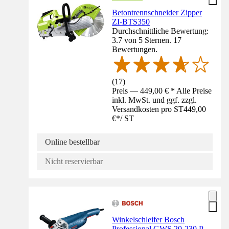
Betontrennschneider Zipper
ZI-BTS350
Durchschnittliche Bewertung:
3.7 von 5 Sternen. 17
Bewertungen.
(
17
)
Preis — 449,00 € * Alle Preise
inkl. MwSt. und ggf. zzgl.
Versandkosten pro ST
449,00
€
*
/
ST
Online bestellbar
Nicht reservierbar
Winkelschleifer Bosch
Professional GWS 20-230 P,