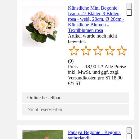
Künstliche Mini Begonie
Ivana, 27 Blätter, 9 Blüten,
rosa - weiß, 20cm, Ø 20cm -
Künstliche Blumen -
Textilblumen rosa
Artikel wurde noch nicht
bewertet.
(
0
)
Preis — 18,90 € * Alle Preise
inkl. MwSt. und ggf. zzgl.
Versandkosten pro ST
18,90
€
*
/
ST
Online bestellbar
Nicht reservierbar
Papaya-Begonie - Begonia
sutherlandii