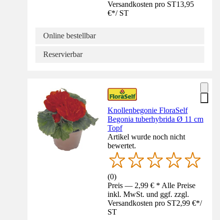
Versandkosten pro ST
13,95
€
*
/
ST
Online bestellbar
Reservierbar
Knollenbegonie FloraSelf
Begonia tuberhybrida Ø 11 cm
Topf
Artikel wurde noch nicht
bewertet.
(
0
)
Preis — 2,99 € * Alle Preise
inkl. MwSt. und ggf. zzgl.
Versandkosten pro ST
2,99 €
*
/
ST