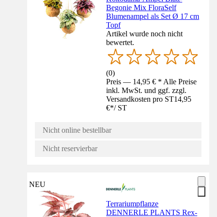
Begonie Mix FloraSelf
Blumenampel als Set Ø 17 cm
Topf
Artikel wurde noch nicht
bewertet.
(
0
)
Preis — 14,95 € * Alle Preise
inkl. MwSt. und ggf. zzgl.
Versandkosten pro ST
14,95
€
*
/
ST
Nicht online bestellbar
Nicht reservierbar
NEU
Terrariumpflanze
DENNERLE PLANTS Rex-