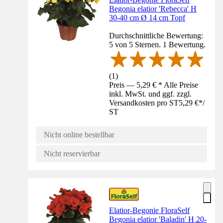
Begonia elatior 'Rebecca' H
30-40 cm Ø 14 cm Topf
Durchschnittliche Bewertung:
5 von 5 Sternen. 1 Bewertung.
(
1
)
Preis — 5,29 € * Alle Preise
inkl. MwSt. und ggf. zzgl.
Versandkosten pro ST
5,29 €
*
/
ST
Nicht online bestellbar
Nicht reservierbar
Elatior-Begonie FloraSelf
Begonia elatior 'Baladin' H 20-