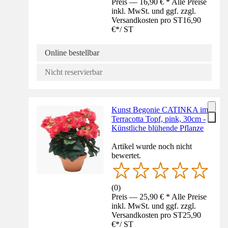
Preis — 16,90 € * Alle Preise
inkl. MwSt. und ggf. zzgl.
Versandkosten pro ST
16,90
€
*
/
ST
Online bestellbar
Nicht reservierbar
Kunst Begonie CATINKA im
Terracotta Topf, pink, 30cm -
Künstliche blühende Pflanze
Artikel wurde noch nicht
bewertet.
(
0
)
Preis — 25,90 € * Alle Preise
inkl. MwSt. und ggf. zzgl.
Versandkosten pro ST
25,90
€
*
/
ST