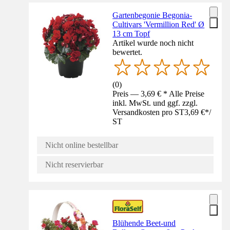
Gartenbegonie Begonia-
Cultivars 'Vermillion Red' Ø
13 cm Topf
Artikel wurde noch nicht
bewertet.
(
0
)
Preis — 3,69 € * Alle Preise
inkl. MwSt. und ggf. zzgl.
Versandkosten pro ST
3,69 €
*
/
ST
Nicht online bestellbar
Nicht reservierbar
Blühende Beet-und