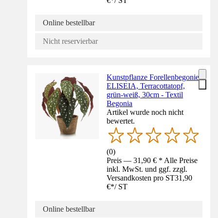
€
*
/
ST
Online bestellbar
Nicht reservierbar
Kunstpflanze Forellenbegonie
ELISEIA, Terracottatopf,
grün-weiß, 30cm - Textil
Begonia
Artikel wurde noch nicht
bewertet.
(
0
)
Preis — 31,90 € * Alle Preise
inkl. MwSt. und ggf. zzgl.
Versandkosten pro ST
31,90
€
*
/
ST
Online bestellbar