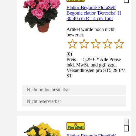
Elatior-Begonie FloraSelf
Begonia elatior 'Bereseba' H
30-40 cm Ø 14 cm Topf
Artikel wurde noch nicht
bewertet.
(
0
)
Preis — 5,29 € * Alle Preise
inkl. MwSt. und ggf. zzgl.
Versandkosten pro ST
5,29 €
*
/
ST
Nicht online bestellbar
Nicht reservierbar
Elatior-Begonie FloraSelf