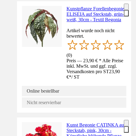
Kunstpflanze Forellenbegonie
ELISEIA auf Steckstab, grün-
weiß, 30cm - Textil Begonia
Artikel wurde noch nicht
bewertet.
(
0
)
Preis — 23,90 € * Alle Preise
inkl. MwSt. und ggf. zzgl.
Versandkosten pro ST
23,90
€
*
/
ST
Online bestellbar
Nicht reservierbar
Kunst Begonie CATINKA auf
Steckstab, pink, 30cm -
Künstliche blühende Pflanze