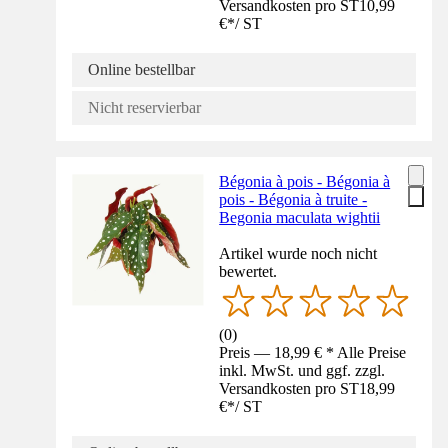
Versandkosten pro ST
10,99
€
*
/
ST
Online bestellbar
Nicht reservierbar
Bégonia à pois - Bégonia à
pois - Bégonia à truite -
Begonia maculata wightii
Artikel wurde noch nicht
bewertet.
(
0
)
Preis — 18,99 € * Alle Preise
inkl. MwSt. und ggf. zzgl.
Versandkosten pro ST
18,99
€
*
/
ST