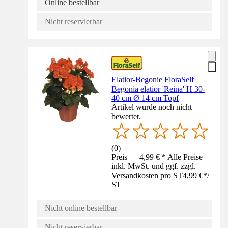
Online bestellbar
Nicht reservierbar
Elatior-Begonie FloraSelf
Begonia elatior 'Reina' H 30-
40 cm Ø 14 cm Topf
Artikel wurde noch nicht
bewertet.
(
0
)
Preis — 4,99 € * Alle Preise
inkl. MwSt. und ggf. zzgl.
Versandkosten pro ST
4,99 €
*
/
ST
Nicht online bestellbar
Nicht reservierbar