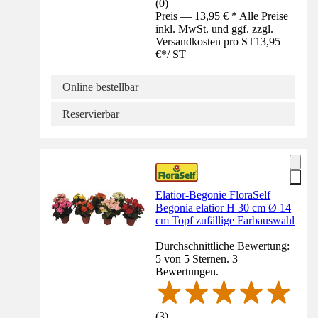
(
0
)
Preis — 13,95 € * Alle Preise
inkl. MwSt. und ggf. zzgl.
Versandkosten pro ST
13,95
€
*
/
ST
Online bestellbar
Reservierbar
Elatior-Begonie FloraSelf
Begonia elatior H 30 cm Ø 14
cm Topf zufällige Farbauswahl
Durchschnittliche Bewertung:
5 von 5 Sternen. 3
Bewertungen.
(
3
)