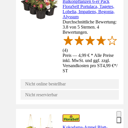
Balkonpflanzen 6-er Pack
FloraSelf Portulaca, Tagetes,
Lobelia, Impatiens, Begonia,
Alyssum
Durchschnittliche Bewertung:
3.8 von 5 Sternen. 4
Bewertungen.
(
4
)
Preis — 4,99 € * Alle Preise
inkl. MwSt. und ggf. zzgl.
Versandkosten pro ST
4,99 €
*
/
ST
Nicht online bestellbar
Nicht reservierbar
Kokodama-Ampel Blatt-