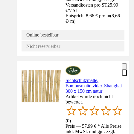
Versandkosten pro ST
25,99
€
*
/
ST
Entspricht 8,66 € pro m
(
8,66
€
/
m
)
Online bestellbar
Nicht reservierbar
Sichtschutzmatte,
Bambusmatte videx Shanghai
300 x 150 cm natur
Artikel wurde noch nicht
bewertet.
(
0
)
Preis — 57,99 € * Alle Preise
inkl. MwSt. und ggf. zzgl.