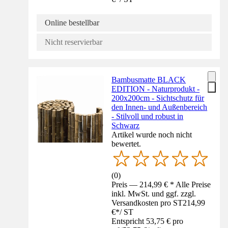
Online bestellbar
Nicht reservierbar
Bambusmatte BLACK
EDITION - Naturprodukt -
200x200cm - Sichtschutz für
den Innen- und Außenbereich
- Stilvoll und robust in
Schwarz
Artikel wurde noch nicht
bewertet.
(
0
)
Preis — 214,99 € * Alle Preise
inkl. MwSt. und ggf. zzgl.
Versandkosten pro ST
214,99
€
*
/
ST
Entspricht 53,75 € pro