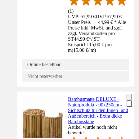
(
1
)
UVP: 57,99 €
UVP
57,99 €
Unser Preis — 44,99 € * Alle
Preise inkl. MwSt. und ggf.
zzgl. Versandkosten pro
ST
44,99 €
*
/
ST
Entspricht 15,00 € pro
m
(
15,00 €
/
m
)
Online bestellbar
Nicht reservierbar
Bambusmatte DELUXE -
Naturprodukt - 90x250cm -
Sichtschutz für den Innen- und
Außenbereich - Extra dicke
Bambusstäbe
Artikel wurde noch nicht
bewertet.