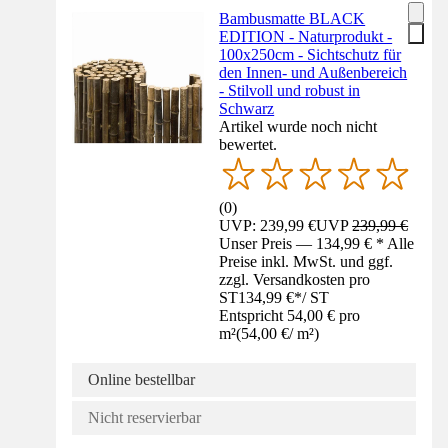
Bambusmatte BLACK
EDITION - Naturprodukt -
100x250cm - Sichtschutz für
den Innen- und Außenbereich
- Stilvoll und robust in
Schwarz
Artikel wurde noch nicht
bewertet.
(
0
)
UVP: 239,99 €
UVP
239,99 €
Unser Preis — 134,99 € * Alle
Preise inkl. MwSt. und ggf.
zzgl. Versandkosten pro
ST
134,99 €
*
/
ST
Entspricht 54,00 € pro
m²
(
54,00 €
/
m²
)
Online bestellbar
Nicht reservierbar