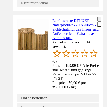
Nicht reservierbar
Bambusmatte DELUXE -
Naturprodukt - 200x200cm -
Sichtschutz für den Innen- und
Außenbereich - Extra dicke
Bambusstäbe
Artikel wurde noch nicht
bewertet.
(
0
)
Preis — 199,99 € * Alle Preise
inkl. MwSt. und ggf. zzgl.
Versandkosten pro ST
199,99
€
*
/
ST
Entspricht 50,00 € pro
m²
(
50,00 €
/
m²
)
Online bestellbar