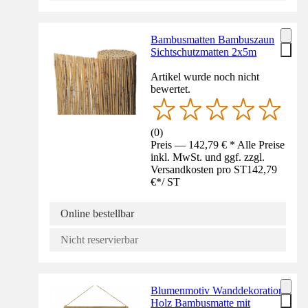
Bambusmatten Bambuszaun
Sichtschutzmatten 2x5m
Artikel wurde noch nicht
bewertet.
(
0
)
Preis — 142,79 € * Alle Preise
inkl. MwSt. und ggf. zzgl.
Versandkosten pro ST
142,79
€
*
/
ST
Online bestellbar
Nicht reservierbar
Blumenmotiv Wanddekoration
Holz Bambusmatte mit