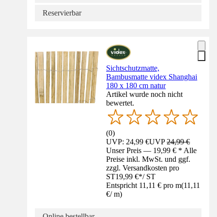
Reservierbar
Sichtschutzmatte,
Bambusmatte videx Shanghai
180 x 180 cm natur
Artikel wurde noch nicht
bewertet.
(
0
)
UVP: 24,99 €
UVP
24,99 €
Unser Preis — 19,99 € * Alle
Preise inkl. MwSt. und ggf.
zzgl. Versandkosten pro
ST
19,99 €
*
/
ST
Entspricht 11,11 € pro m
(
11,11
€
/
m
)
Online bestellbar