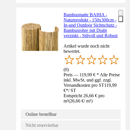
Bambusmatte BAHIA -
Naturprodukt - 150x300cm -
In-und Outdoor Sichtschutz -
Bambusrohre mit Draht
verzinkt - Stilvoll und Robust
Artikel wurde noch nicht
bewertet.
(
0
)
Preis — 119,99 € * Alle Preise
inkl. MwSt. und ggf. zzgl.
Versandkosten pro ST
119,99
€
*
/
ST
Entspricht 26,66 € pro
m²
(
26,66 €
/
m²
)
Online bestellbar
Nicht reservierbar