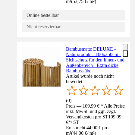
m²
(
53,75 €
/
m²
)
Online bestellbar
Nicht reservierbar
Bambusmatte DELUXE -
Naturprodukt - 100x250cm -
Sichtschutz für den Innen- und
Außenbereich - Extra dicke
Bambusstäbe
Artikel wurde noch nicht
bewertet.
(
0
)
Preis — 109,99 € * Alle Preise
inkl. MwSt. und ggf. zzgl.
Versandkosten pro ST
109,99
€
*
/
ST
Entspricht 44,00 € pro
m²
(
44,00 €
/
m²
)