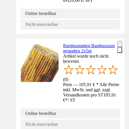
m²
(
26,66 €
/
m²
)
Online bestellbar
Nicht reservierbar
Bambusmatten Bambuszaun
gespalten 2x5m
Artikel wurde noch nicht
bewertet.
(
0
)
Preis — 105,91 € * Alle Preise
inkl. MwSt. und ggf. zzgl.
Versandkosten pro ST
105,91
€
*
/
ST
Online bestellbar
Nicht reservierbar