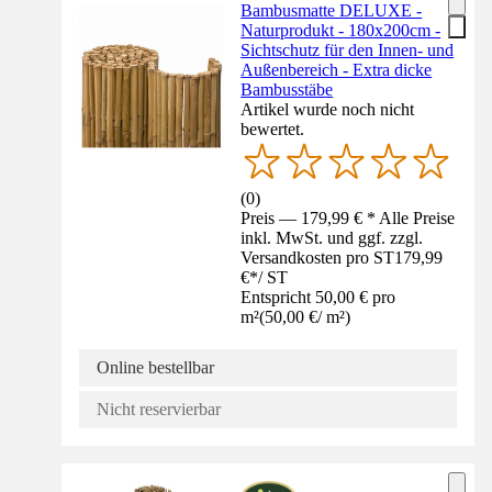
Bambusmatte DELUXE -
Naturprodukt - 180x200cm -
Sichtschutz für den Innen- und
Außenbereich - Extra dicke
Bambusstäbe
Artikel wurde noch nicht
bewertet.
(
0
)
Preis — 179,99 € * Alle Preise
inkl. MwSt. und ggf. zzgl.
Versandkosten pro ST
179,99
€
*
/
ST
Entspricht 50,00 € pro
m²
(
50,00 €
/
m²
)
Online bestellbar
Nicht reservierbar