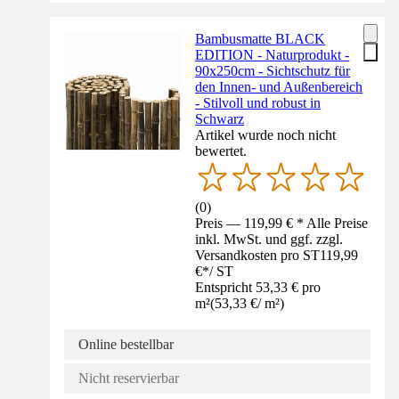
Bambusmatte BLACK
EDITION - Naturprodukt -
90x250cm - Sichtschutz für
den Innen- und Außenbereich
- Stilvoll und robust in
Schwarz
Artikel wurde noch nicht
bewertet.
(
0
)
Preis — 119,99 € * Alle Preise
inkl. MwSt. und ggf. zzgl.
Versandkosten pro ST
119,99
€
*
/
ST
Entspricht 53,33 € pro
m²
(
53,33 €
/
m²
)
Online bestellbar
Nicht reservierbar