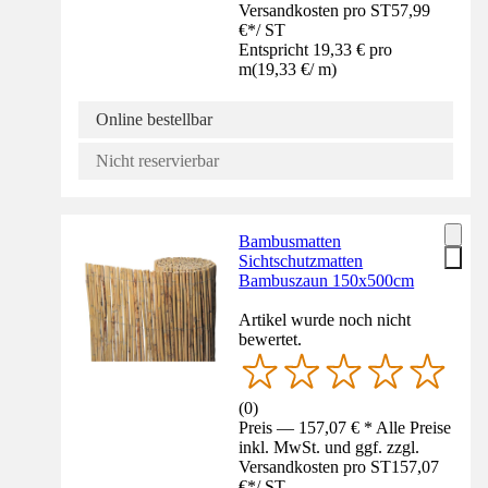
Versandkosten pro ST
57,99
€
*
/
ST
Entspricht 19,33 € pro
m
(
19,33 €
/
m
)
Online bestellbar
Nicht reservierbar
Bambusmatten
Sichtschutzmatten
Bambuszaun 150x500cm
Artikel wurde noch nicht
bewertet.
(
0
)
Preis — 157,07 € * Alle Preise
inkl. MwSt. und ggf. zzgl.
Versandkosten pro ST
157,07
€
*
/
ST