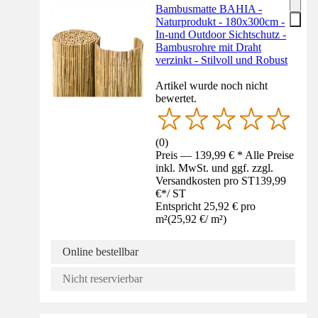
Bambusmatte BAHIA -
Naturprodukt - 180x300cm -
In-und Outdoor Sichtschutz -
Bambusrohre mit Draht
verzinkt - Stilvoll und Robust
Artikel wurde noch nicht
bewertet.
(
0
)
Preis — 139,99 € * Alle Preise
inkl. MwSt. und ggf. zzgl.
Versandkosten pro ST
139,99
€
*
/
ST
Entspricht 25,92 € pro
m²
(
25,92 €
/
m²
)
Online bestellbar
Nicht reservierbar