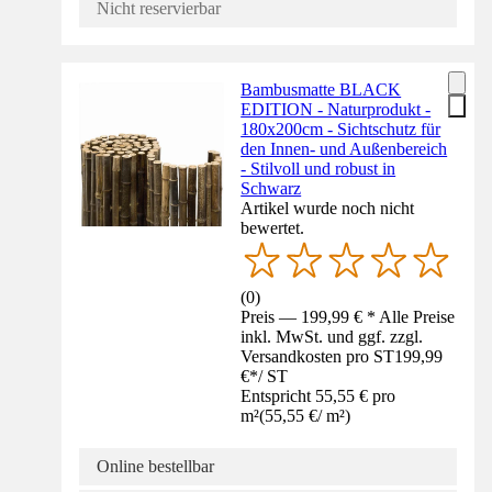
Nicht reservierbar
Bambusmatte BLACK
EDITION - Naturprodukt -
180x200cm - Sichtschutz für
den Innen- und Außenbereich
- Stilvoll und robust in
Schwarz
Artikel wurde noch nicht
bewertet.
(
0
)
Preis — 199,99 € * Alle Preise
inkl. MwSt. und ggf. zzgl.
Versandkosten pro ST
199,99
€
*
/
ST
Entspricht 55,55 € pro
m²
(
55,55 €
/
m²
)
Online bestellbar