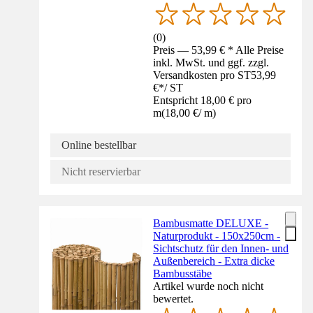
(
0
)
Preis — 53,99 € * Alle Preise
inkl. MwSt. und ggf. zzgl.
Versandkosten pro ST
53,99
€
*
/
ST
Entspricht 18,00 € pro
m
(
18,00 €
/
m
)
Online bestellbar
Nicht reservierbar
Bambusmatte DELUXE -
Naturprodukt - 150x250cm -
Sichtschutz für den Innen- und
Außenbereich - Extra dicke
Bambusstäbe
Artikel wurde noch nicht
bewertet.