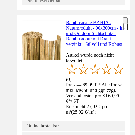
Nicht reservierbar
Bambusmatte BAHIA -
Naturprodukt - 90x300cm - In-
und Outdoor Sichtschutz -
Bambusrohre mit Draht
verzinkt - Stilvoll und Robust
Artikel wurde noch nicht
bewertet.
(
0
)
Preis — 69,99 € * Alle Preise
inkl. MwSt. und ggf. zzgl.
Versandkosten pro ST
69,99
€
*
/
ST
Entspricht 25,92 € pro
m²
(
25,92 €
/
m²
)
Online bestellbar