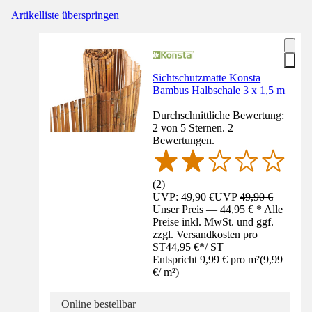
Artikelliste überspringen
Sichtschutzmatte Konsta
Bambus Halbschale 3 x 1,5 m
Durchschnittliche Bewertung:
2 von 5 Sternen. 2
Bewertungen.
(
2
)
UVP: 49,90 €
UVP
49,90 €
Unser Preis — 44,95 € * Alle
Preise inkl. MwSt. und ggf.
zzgl. Versandkosten pro
ST
44,95 €
*
/
ST
Entspricht 9,99 € pro m²
(
9,99
€
/
m²
)
Online bestellbar