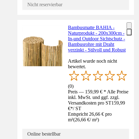
Nicht reservierbar
Bambusmatte BAHIA -
Naturprodukt - 200x300cm -
In-und Outdoor Sichtschutz -
Bambusrohre mit Draht
verzinkt - Stilvoll und Robust
Artikel wurde noch nicht
bewertet.
(
0
)
Preis — 159,99 € * Alle Preise
inkl. MwSt. und ggf. zzgl.
Versandkosten pro ST
159,99
€
*
/
ST
Entspricht 26,66 € pro
m²
(
26,66 €
/
m²
)
Online bestellbar